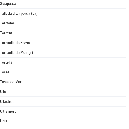
Susqueda
Tallada d'Empordà (La)
Terrades
Torrent
Torroella de Fluvià
Torroella de Montgrí
Tortellà
Toses
Tossa de Mar
Ullà
Ullastret
Ultramort
Urús