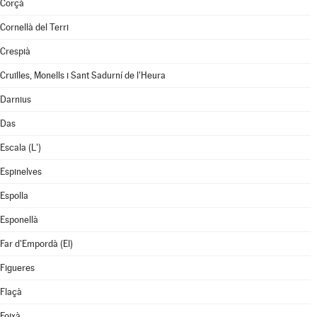
Corçà
Cornellà del Terri
Crespià
Cruïlles, Monells i Sant Sadurní de l'Heura
Darnius
Das
Escala (L')
Espinelves
Espolla
Esponellà
Far d'Empordà (El)
Figueres
Flaçà
Foixà