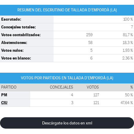
RESUMEN DEL ESCRUTINIO DE TALLADA D'EMPORDÀ (LA)
Escrutado:
100 %
Concejales totales:
7
Votos contabilizados:
259
81,7 %
Abstenciones:
58
18,3 %
Votos nulos:
5
1,93 %
Votos en blanco:
6
2,36 %
VOTOS POR PARTIDOS EN TALLADA D'EMPORDÀ (LA)
PARTIDO
CONCEJALES
VOTOS
%
PM
4
127
50 %
CIU
3
121
47,64 %
Descárgate los datos en xml