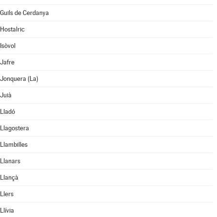
Guils de Cerdanya
Hostalric
Isòvol
Jafre
Jonquera (La)
Juià
Lladó
Llagostera
Llambilles
Llanars
Llançà
Llers
Llívia