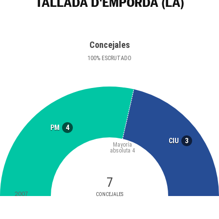
TALLADA D'EMPORDÀ (LA)
Concejales
100
%
ESCRUTADO
4
PM
3
CIU
Mayoría
absoluta
4
7
2007
CONCEJALES