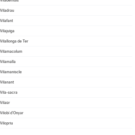
Vilademuls
Viladrau
Vilafant
Vilajuïga
Vilallonga de Ter
Vilamacolum
Vilamalla
Vilamaniscle
Vilanant
Vila-sacra
Vilaür
Vilobí d'Onyar
Vilopriu