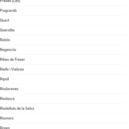
Preses (Les)
Puigcerdà
Quart
Queralbs
Rabós
Regencós
Ribes de Freser
Riells i Viabrea
Ripoll
Riudarenes
Riudaura
Riudellots de la Selva
Riumors
Roses