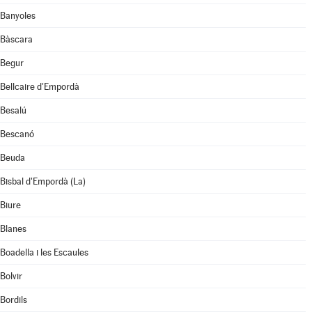
Banyoles
Bàscara
Begur
Bellcaire d'Empordà
Besalú
Bescanó
Beuda
Bisbal d'Empordà (La)
Biure
Blanes
Boadella i les Escaules
Bolvir
Bordils