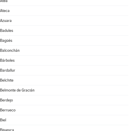
Atea
Ateca
Azuara
Badules
Bagüés
Balconchán
Bárboles
Bardallur
Belchite
Belmonte de Gracián
Berdejo
Berrueco
Biel
Bijuesca