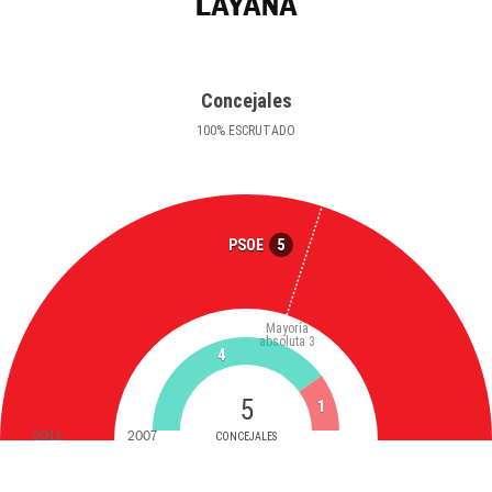
LAYANA
Concejales
100
%
ESCRUTADO
5
PSOE
Mayoría
absoluta
3
4
5
1
2011
2007
CONCEJALES