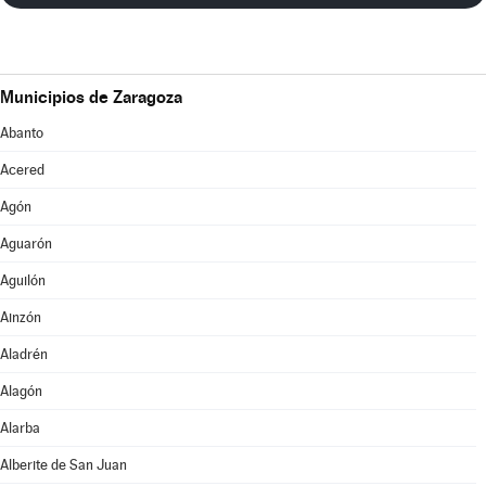
Municipios de Zaragoza
Abanto
Acered
Agón
Aguarón
Aguilón
Ainzón
Aladrén
Alagón
Alarba
Alberite de San Juan