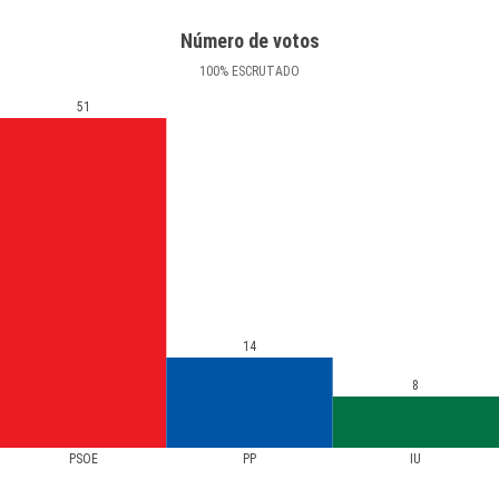
Número de votos
100
%
ESCRUTADO
51
14
8
PSOE
PP
IU