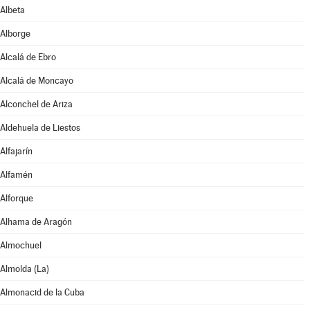
Albeta
Alborge
Alcalá de Ebro
Alcalá de Moncayo
Alconchel de Ariza
Aldehuela de Liestos
Alfajarín
Alfamén
Alforque
Alhama de Aragón
Almochuel
Almolda (La)
Almonacid de la Cuba