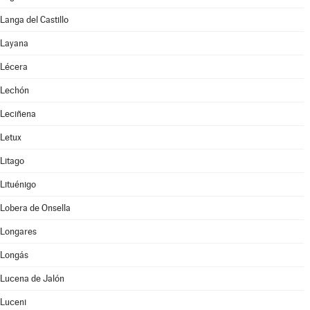
Langa del Castillo
Layana
Lécera
Lechón
Leciñena
Letux
Litago
Lituénigo
Lobera de Onsella
Longares
Longás
Lucena de Jalón
Luceni