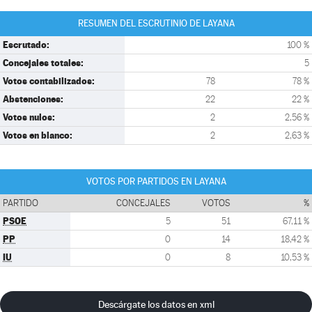
RESUMEN DEL ESCRUTINIO DE LAYANA
Escrutado:
100 %
Concejales totales:
5
Votos contabilizados:
78
78 %
Abstenciones:
22
22 %
Votos nulos:
2
2,56 %
Votos en blanco:
2
2,63 %
VOTOS POR PARTIDOS EN LAYANA
PARTIDO
CONCEJALES
VOTOS
%
PSOE
5
51
67,11 %
PP
0
14
18,42 %
IU
0
8
10,53 %
Descárgate los datos en xml