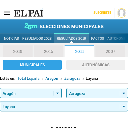
SUSCRÍBETE
26M | Elec
NOTICIAS
RESULTADOS 2023
RESULTADOS 2019
PACTOS
AUTONÓMIC
2019
2015
2011
2007
MUNICIPALES
AUTONÓMICAS
Estás en:
Total España
»
Aragón
»
Zaragoza
»
Layana