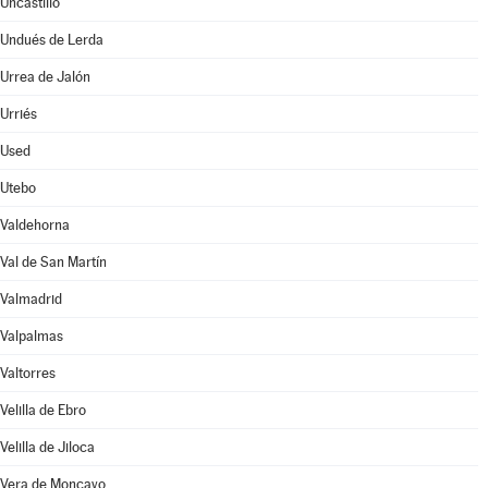
Uncastillo
Undués de Lerda
Urrea de Jalón
Urriés
Used
Utebo
Valdehorna
Val de San Martín
Valmadrid
Valpalmas
Valtorres
Velilla de Ebro
Velilla de Jiloca
Vera de Moncayo