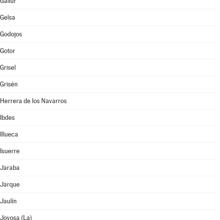
Gallur
Gelsa
Godojos
Gotor
Grisel
Grisén
Herrera de los Navarros
Ibdes
Illueca
Isuerre
Jaraba
Jarque
Jaulín
Joyosa (La)