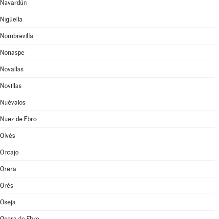
Navardún
Nigüella
Nombrevilla
Nonaspe
Novallas
Novillas
Nuévalos
Nuez de Ebro
Olvés
Orcajo
Orera
Orés
Oseja
Osera de Ebro