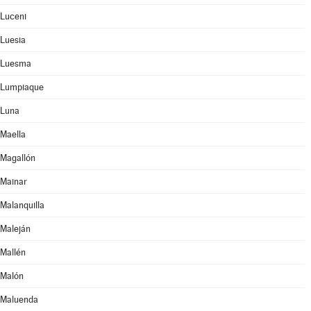
Luceni
Luesia
Luesma
Lumpiaque
Luna
Maella
Magallón
Mainar
Malanquilla
Maleján
Mallén
Malón
Maluenda