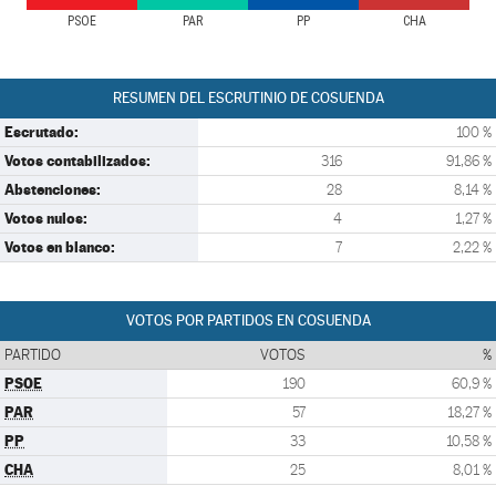
PSOE
PAR
PP
CHA
RESUMEN DEL ESCRUTINIO DE COSUENDA
Escrutado:
100 %
Votos contabilizados:
316
91,86 %
Abstenciones:
28
8,14 %
Votos nulos:
4
1,27 %
Votos en blanco:
7
2,22 %
VOTOS POR PARTIDOS EN COSUENDA
PARTIDO
VOTOS
%
PSOE
190
60,9 %
PAR
57
18,27 %
PP
33
10,58 %
CHA
25
8,01 %