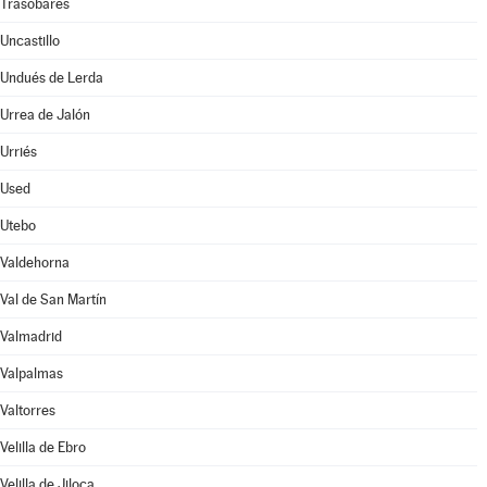
Trasobares
Uncastillo
Undués de Lerda
Urrea de Jalón
Urriés
Used
Utebo
Valdehorna
Val de San Martín
Valmadrid
Valpalmas
Valtorres
Velilla de Ebro
Velilla de Jiloca