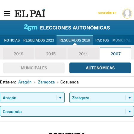
SUSCRÍBETE
26M | Elec
NOTICIAS
RESULTADOS 2023
RESULTADOS 2019
PACTOS
MUNICIPALE
2019
2015
2011
2007
MUNICIPALES
AUTONÓMICAS
Estás en:
Aragón
»
Zaragoza
»
Cosuenda