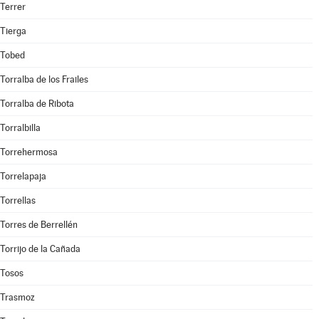
Terrer
Tierga
Tobed
Torralba de los Frailes
Torralba de Ribota
Torralbilla
Torrehermosa
Torrelapaja
Torrellas
Torres de Berrellén
Torrijo de la Cañada
Tosos
Trasmoz