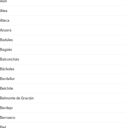
Asín
Atea
Ateca
Azuara
Badules
Bagüés
Balconchán
Bárboles
Bardallur
Belchite
Belmonte de Gracián
Berdejo
Berrueco
Biel