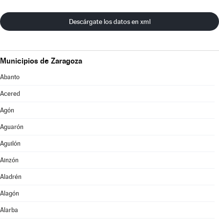
Descárgate los datos en xml
Municipios de Zaragoza
Abanto
Acered
Agón
Aguarón
Aguilón
Ainzón
Aladrén
Alagón
Alarba