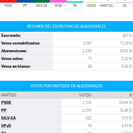
PSOE
PP
IULV-CA
UPyD
PA
EQUO
HARTOS.ORG
Eb
RESUMEN DEL ESCRUTINIO DE ALGODONALES
Escrutado:
100 %
Votos contabilizados:
3.287
71,19 %
Abstenciones:
1.330
28,81 %
Votos nulos:
73
2,22 %
Votos en blanco:
26
0,81 %
VOTOS POR PARTIDOS EN ALGODONALES
PARTIDO
VOTOS
%
PSOE
1.724
53,64 %
PP
1.024
31,86 %
IULV-CA
312
9,71 %
UPyD
78
2,43 %