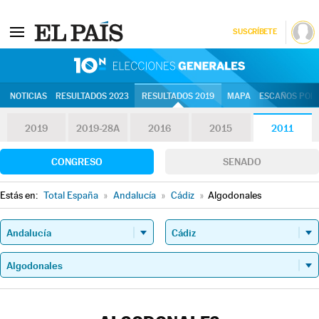
SUSCRÍBETE
10N | Eleccion
NOTICIAS
RESULTADOS 2023
RESULTADOS 2019
MAPA
ESCAÑOS POR 
2019
2019-28A
2016
2015
2011
CONGRESO
SENADO
Estás en:
Total España
»
Andalucía
»
Cádiz
»
Algodonales