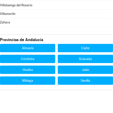
Villaluenga del Rosario
Villamartín
Zahara
Provincias de Andalucía
Almería
Cádiz
Córdoba
Granada
Huelva
Jaén
Málaga
Sevilla