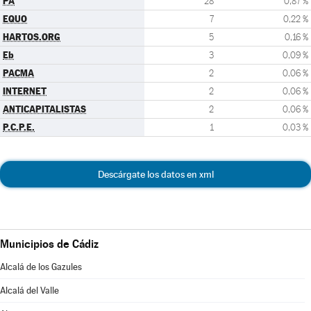
PA
28
0,87 %
EQUO
7
0,22 %
HARTOS.ORG
5
0,16 %
Eb
3
0,09 %
PACMA
2
0,06 %
INTERNET
2
0,06 %
ANTICAPITALISTAS
2
0,06 %
P.C.P.E.
1
0,03 %
Descárgate los datos en xml
Municipios de Cádiz
Alcalá de los Gazules
Alcalá del Valle