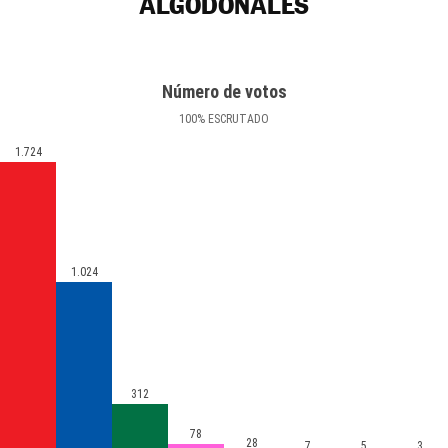
ALGODONALES
Número de votos
100
%
ESCRUTADO
1.724
1.024
312
78
28
7
5
3