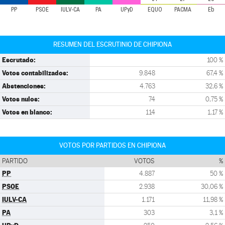
PP
PSOE
IULV-CA
PA
UPyD
EQUO
PACMA
Eb
RESUMEN DEL ESCRUTINIO DE CHIPIONA
Escrutado:
100 %
Votos contabilizados:
9.848
67,4 %
Abstenciones:
4.763
32,6 %
Votos nulos:
74
0,75 %
Votos en blanco:
114
1,17 %
VOTOS POR PARTIDOS EN CHIPIONA
PARTIDO
VOTOS
%
PP
4.887
50 %
PSOE
2.938
30,06 %
IULV-CA
1.171
11,98 %
PA
303
3,1 %