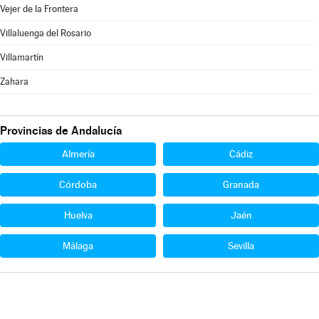
Vejer de la Frontera
Villaluenga del Rosario
Villamartín
Zahara
Provincias de Andalucía
Almería
Cádiz
Córdoba
Granada
Huelva
Jaén
Málaga
Sevilla