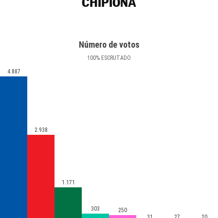
CHIPIONA
Número de votos
100
%
ESCRUTADO
4.887
2.938
1.171
303
250
31
27
20