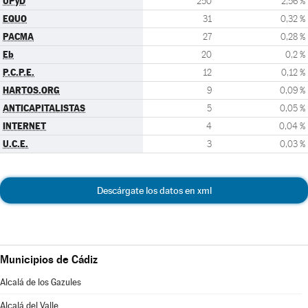
UPyD
250
2,56 %
EQUO
31
0,32 %
PACMA
27
0,28 %
Eb
20
0,2 %
P.C.P.E.
12
0,12 %
HARTOS.ORG
9
0,09 %
ANTICAPITALISTAS
5
0,05 %
INTERNET
4
0,04 %
U.C.E.
3
0,03 %
Descárgate los datos en xml
Municipios de Cádiz
Alcalá de los Gazules
Alcalá del Valle