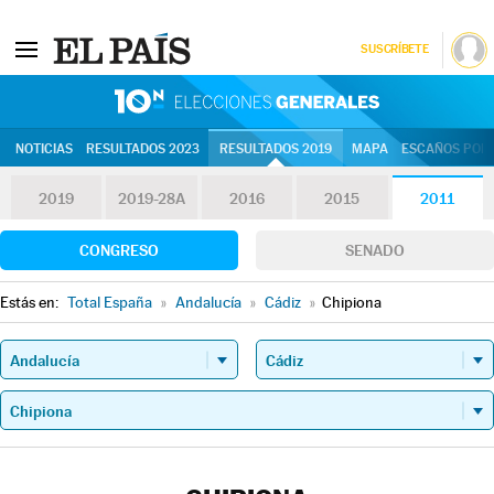
SUSCRÍBETE
10N | Eleccion
NOTICIAS
RESULTADOS 2023
RESULTADOS 2019
MAPA
ESCAÑOS POR 
2019
2019-28A
2016
2015
2011
CONGRESO
SENADO
Estás en:
Total España
»
Andalucía
»
Cádiz
»
Chipiona