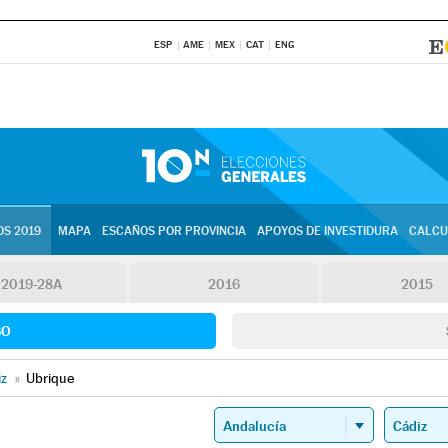
ESP
AME
MEX
CAT
ENG
S 2019
MAPA
ESCAÑOS POR PROVINCIA
APOYOS DE INVESTIDURA
CALCU
2019-28A
2016
2015
SO
iz
»
Ubrique