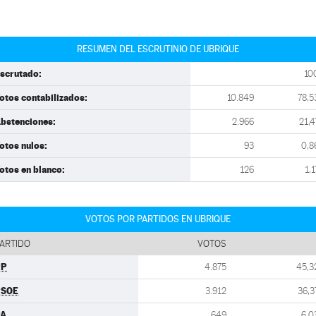
RESUMEN DEL ESCRUTINIO DE UBRIQUE
scrutado:
10
otos contabilizados:
10.849
78,5
bstenciones:
2.966
21,4
otos nulos:
93
0,8
otos en blanco:
126
1,1
VOTOS POR PARTIDOS EN UBRIQUE
ARTIDO
VOTOS
PP
4.875
45,3
PSOE
3.912
36,3
PA
649
6,0