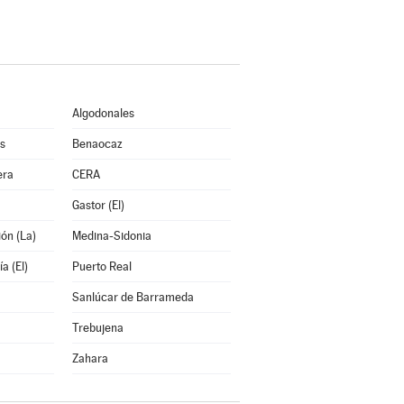
Algodonales
s
Benaocaz
era
CERA
Gastor (El)
ón (La)
Medina-Sidonia
a (El)
Puerto Real
Sanlúcar de Barrameda
Trebujena
Zahara