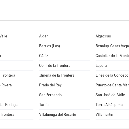
Valle
Algar
Algeciras
Barrios (Los)
Benalup-Casas Vieja
)
Cádiz
Castellar de la Front
Conil de la Frontera
Espera
a Frontera
Jimena de la Frontera
Línea de la Concepci
 Rivera
Prado del Rey
Puerto de Santa Marí
San Fernando
San José del Valle
 las Bodegas
Tarifa
Torre Alháquime
a Frontera
Villaluenga del Rosario
Villamartín