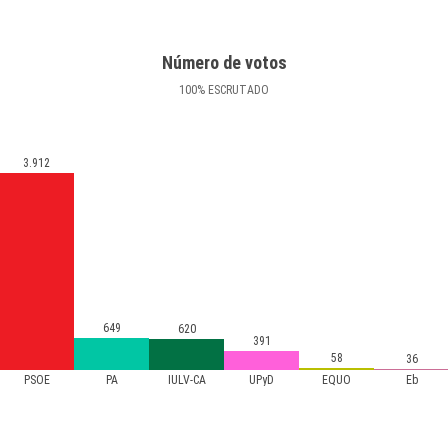
Número de votos
100
%
ESCRUTADO
3.912
649
620
391
58
36
PSOE
PA
IULV-CA
UPyD
EQUO
Eb