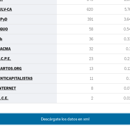
ULV-CA
620
5,7
UPyD
391
3,6
EQUO
58
0,5
b
36
0,3
PACMA
32
0,
.C.P.E.
23
0,2
HARTOS.ORG
13
0,1
NTICAPITALISTAS
11
0,
NTERNET
8
0,0
.C.E.
2
0,0
Descárgate los datos en xml