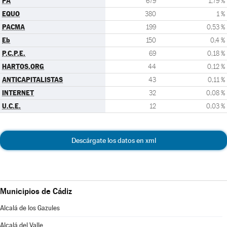
PA
679
1,79 %
EQUO
380
1 %
PACMA
199
0,53 %
Eb
150
0,4 %
P.C.P.E.
69
0,18 %
HARTOS.ORG
44
0,12 %
ANTICAPITALISTAS
43
0,11 %
INTERNET
32
0,08 %
U.C.E.
12
0,03 %
Descárgate los datos en xml
Municipios de Cádiz
Alcalá de los Gazules
Alcalá del Valle