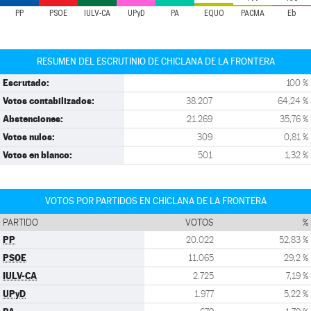
PP
PSOE
IULV-CA
UPyD
PA
EQUO
PACMA
Eb
RESUMEN DEL ESCRUTINIO DE CHICLANA DE LA FRONTERA
Escrutado:
100 %
Votos contabilizados:
38.207
64,24 %
Abstenciones:
21.269
35,76 %
Votos nulos:
309
0,81 %
Votos en blanco:
501
1,32 %
VOTOS POR PARTIDOS EN CHICLANA DE LA FRONTERA
PARTIDO
VOTOS
%
PP
20.022
52,83 %
PSOE
11.065
29,2 %
IULV-CA
2.725
7,19 %
UPyD
1.977
5,22 %