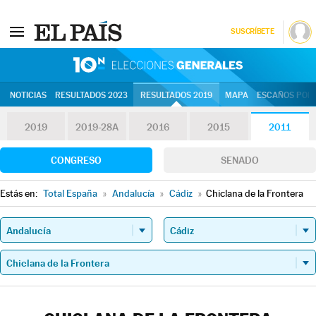
SUSCRÍBETE
10N | Eleccion
NOTICIAS
RESULTADOS 2023
RESULTADOS 2019
MAPA
ESCAÑOS POR 
2019
2019-28A
2016
2015
2011
CONGRESO
SENADO
Estás en:
Total España
»
Andalucía
»
Cádiz
»
Chiclana de la Frontera