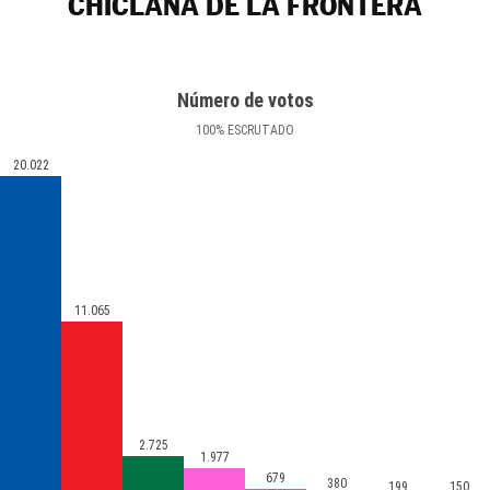
CHICLANA DE LA FRONTERA
Número de votos
100
%
ESCRUTADO
20.022
11.065
2.725
1.977
679
380
199
150