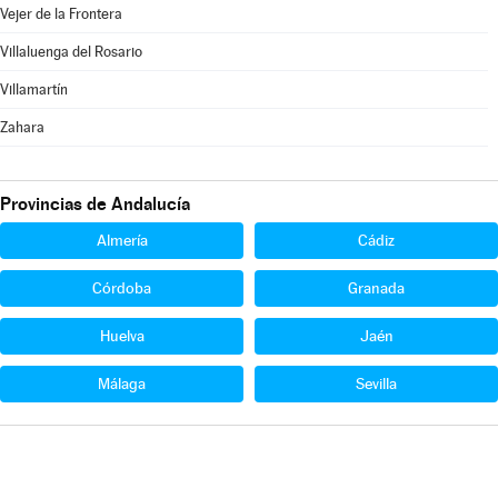
Vejer de la Frontera
Villaluenga del Rosario
Villamartín
Zahara
Provincias de Andalucía
Almería
Cádiz
Córdoba
Granada
Huelva
Jaén
Málaga
Sevilla