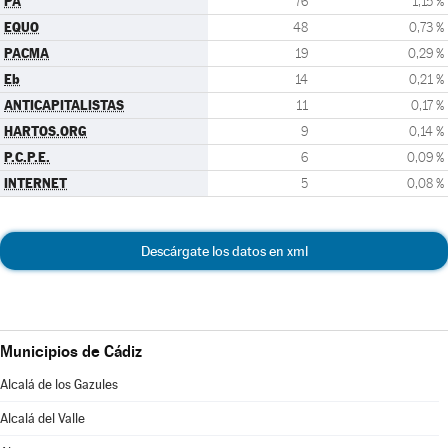
PA
76
1,15 %
EQUO
48
0,73 %
PACMA
19
0,29 %
Eb
14
0,21 %
ANTICAPITALISTAS
11
0,17 %
HARTOS.ORG
9
0,14 %
P.C.P.E.
6
0,09 %
INTERNET
5
0,08 %
Descárgate los datos en xml
Municipios de Cádiz
Alcalá de los Gazules
Alcalá del Valle