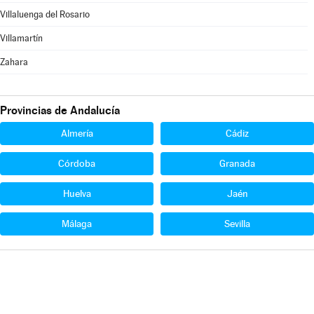
Villaluenga del Rosario
Villamartín
Zahara
Provincias de Andalucía
Almería
Cádiz
Córdoba
Granada
Huelva
Jaén
Málaga
Sevilla