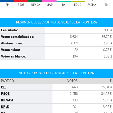
PP
PSOE
IULV-CA
UPyD
PA
EQUO
PACMA
Eb
RESUMEN DEL ESCRUTINIO DE VEJER DE LA FRONTERA
Escrutado:
100 %
Votos contabilizados:
6.634
66,72 %
Abstenciones:
3.309
33,28 %
Votos nulos:
52
0,78 %
Votos en blanco:
104
1,58 %
VOTOS POR PARTIDOS EN VEJER DE LA FRONTERA
PARTIDO
VOTOS
%
PP
3.443
52,31 %
PSOE
2.256
34,28 %
IULV-CA
390
5,93 %
UPyD
201
3,05 %