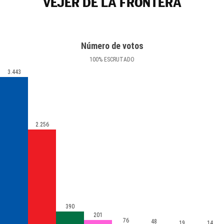
VEJER DE LA FRONTERA
Número de votos
100
%
ESCRUTADO
3.443
2.256
390
201
76
48
19
14