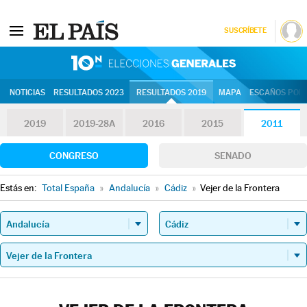
SUSCRÍBETE
10N | Eleccion
NOTICIAS
RESULTADOS 2023
RESULTADOS 2019
MAPA
ESCAÑOS POR 
2019
2019-28A
2016
2015
2011
CONGRESO
SENADO
Estás en:
Total España
»
Andalucía
»
Cádiz
»
Vejer de la Frontera