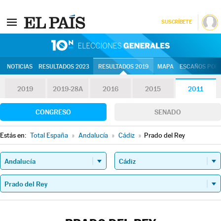
SUSCRÍBETE
10N | Eleccion
NOTICIAS
RESULTADOS 2023
RESULTADOS 2019
MAPA
ESCAÑOS POR 
2019
2019-28A
2016
2015
2011
CONGRESO
SENADO
Estás en:
Total España
»
Andalucía
»
Cádiz
»
Prado del Rey