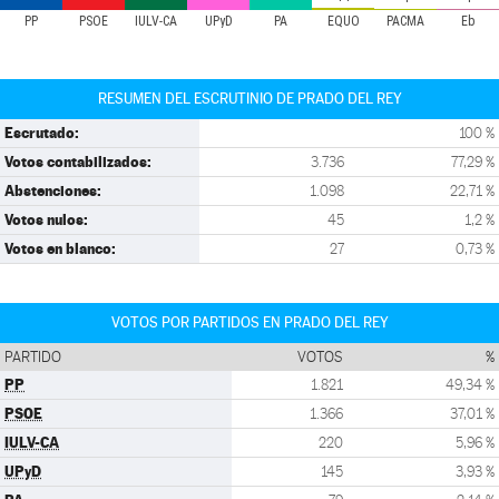
PP
PSOE
IULV-CA
UPyD
PA
EQUO
PACMA
Eb
RESUMEN DEL ESCRUTINIO DE PRADO DEL REY
Escrutado:
100 %
Votos contabilizados:
3.736
77,29 %
Abstenciones:
1.098
22,71 %
Votos nulos:
45
1,2 %
Votos en blanco:
27
0,73 %
VOTOS POR PARTIDOS EN PRADO DEL REY
PARTIDO
VOTOS
%
PP
1.821
49,34 %
PSOE
1.366
37,01 %
IULV-CA
220
5,96 %
UPyD
145
3,93 %