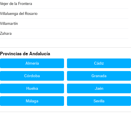
Vejer de la Frontera
Villaluenga del Rosario
Villamartín
Zahara
Provincias de Andalucía
Almería
Cádiz
Córdoba
Granada
Huelva
Jaén
Málaga
Sevilla