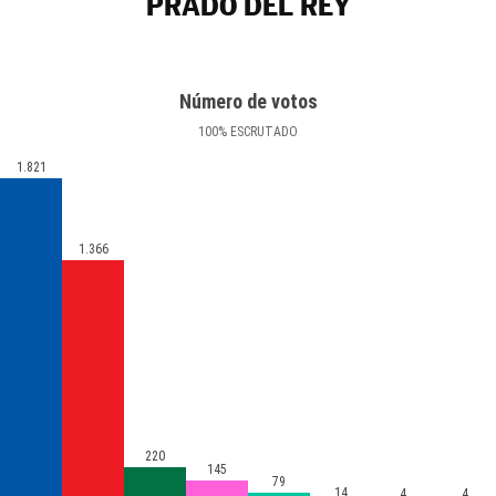
PRADO DEL REY
Número de votos
100
%
ESCRUTADO
1.821
1.366
220
145
79
14
4
4