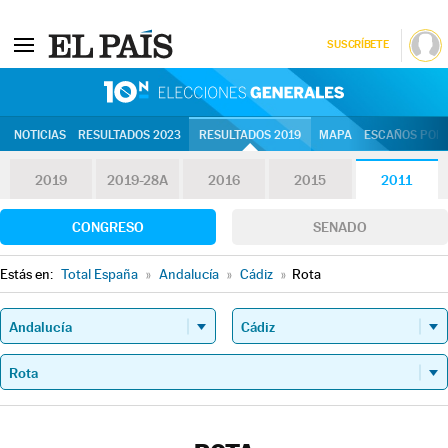
SUSCRÍBETE
10N | Eleccion
NOTICIAS
RESULTADOS 2023
RESULTADOS 2019
MAPA
ESCAÑOS POR 
2019
2019-28A
2016
2015
2011
CONGRESO
SENADO
Estás en:
Total España
»
Andalucía
»
Cádiz
»
Rota