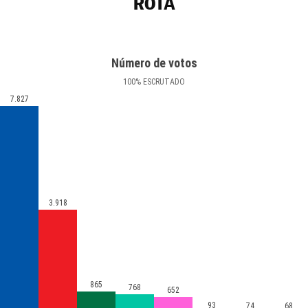
ROTA
Número de votos
100
%
ESCRUTADO
7.827
3.918
865
768
652
93
74
68