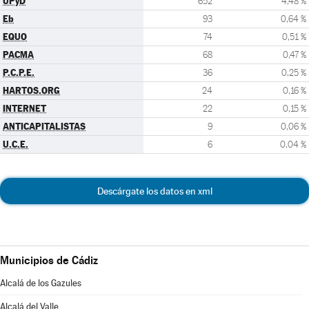
UPyD
652
4,48 %
Eb
93
0,64 %
EQUO
74
0,51 %
PACMA
68
0,47 %
P.C.P.E.
36
0,25 %
HARTOS.ORG
24
0,16 %
INTERNET
22
0,15 %
ANTICAPITALISTAS
9
0,06 %
U.C.E.
6
0,04 %
Descárgate los datos en xml
Municipios de Cádiz
Alcalá de los Gazules
Alcalá del Valle