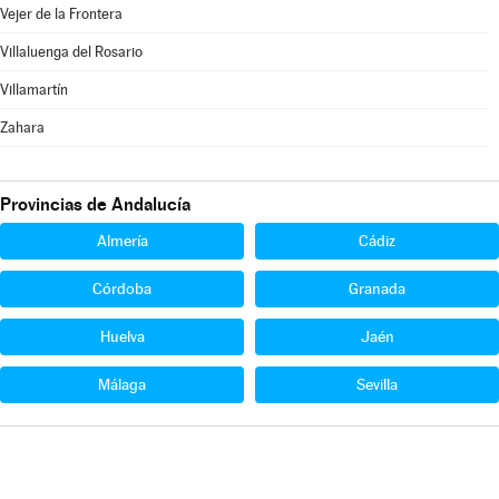
Vejer de la Frontera
Villaluenga del Rosario
Villamartín
Zahara
Provincias de Andalucía
Almería
Cádiz
Córdoba
Granada
Huelva
Jaén
Málaga
Sevilla