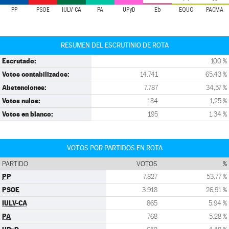
PP
PSOE
IULV-CA
PA
UPyD
Eb
EQUO
PACMA
RESUMEN DEL ESCRUTINIO DE ROTA
Escrutado:
100 %
Votos contabilizados:
14.741
65,43 %
Abstenciones:
7.787
34,57 %
Votos nulos:
184
1,25 %
Votos en blanco:
195
1,34 %
VOTOS POR PARTIDOS EN ROTA
PARTIDO
VOTOS
%
PP
7.827
53,77 %
PSOE
3.918
26,91 %
IULV-CA
865
5,94 %
PA
768
5,28 %