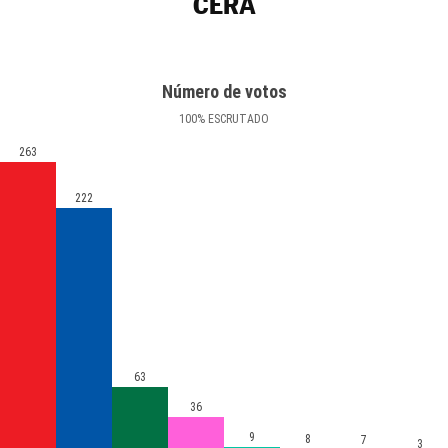
CERA
Número de votos
100
%
ESCRUTADO
263
222
63
36
9
8
7
3