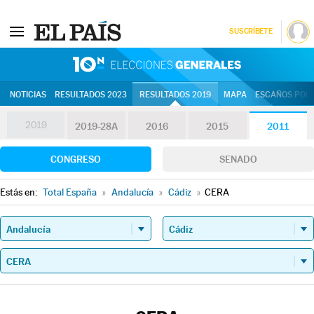
SUSCRÍBETE
10N | Eleccion
NOTICIAS
RESULTADOS 2023
RESULTADOS 2019
MAPA
ESCAÑOS POR 
2019
2019-28A
2016
2015
2011
CONGRESO
SENADO
Estás en:
Total España
»
Andalucía
»
Cádiz
»
CERA