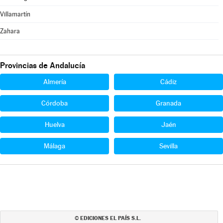
Villamartín
Zahara
Provincias de Andalucía
Almería
Cádiz
Córdoba
Granada
Huelva
Jaén
Málaga
Sevilla
EDICIONES EL PAÍS S.L.
©