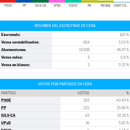
PSOE
PP
IULV-CA
UPyD
EQUO
PA
PACMA
HARTOS.ORG
RESUMEN DEL ESCRUTINIO DE CERA
Escrutado:
100 %
Votos contabilizados:
624
3,03 %
Abstenciones:
19.938
96,97 %
Votos nulos:
5
0,8 %
Votos en blanco:
2
0,32 %
VOTOS POR PARTIDOS EN CERA
PARTIDO
VOTOS
%
PSOE
263
42,49 %
PP
222
35,86 %
IULV-CA
63
10,18 %
UPyD
36
5,82 %