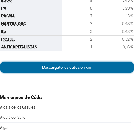
EQUO
9
1,45 %
PA
8
1,29 %
PACMA
7
1,13 %
HARTOS.ORG
3
0,48 %
Eb
3
0,48 %
P.C.P.E.
2
0,32 %
ANTICAPITALISTAS
1
0,16 %
Descárgate los datos en xml
Municipios de Cádiz
Alcalá de los Gazules
Alcalá del Valle
Algar