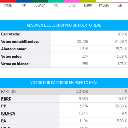
PSOE
PP
IULV-CA
PA
UPyD
EQUO
PACMA
Eb
RESUMEN DEL ESCRUTINIO DE PUERTO REAL
Escrutado:
100 %
Votos contabilizados:
20.706
64,26 %
Abstenciones:
11.518
35,74 %
Votos nulos:
224
1,08 %
Votos en blanco:
359
1,75 %
VOTOS POR PARTIDOS EN PUERTO REAL
PARTIDO
VOTOS
%
PSOE
9.380
45,8 %
PP
5.874
28,68 %
IULV-CA
1.844
9 %
PA
1.194
5,83 %