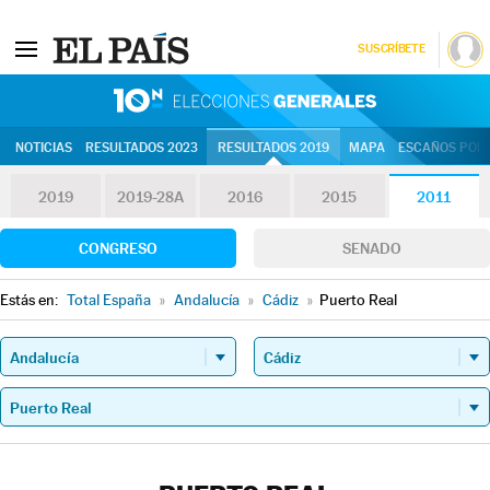
SUSCRÍBETE
10N | Eleccion
NOTICIAS
RESULTADOS 2023
RESULTADOS 2019
MAPA
ESCAÑOS POR 
2019
2019-28A
2016
2015
2011
CONGRESO
SENADO
Estás en:
Total España
»
Andalucía
»
Cádiz
»
Puerto Real