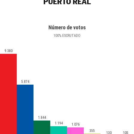
PUERTO REAL
Número de votos
100
%
ESCRUTADO
9.380
5.874
1.844
1.194
1.076
355
130
105