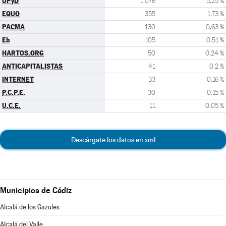
UPyD
1.076
5,25 %
EQUO
355
1,73 %
PACMA
130
0,63 %
Eb
105
0,51 %
HARTOS.ORG
50
0,24 %
ANTICAPITALISTAS
41
0,2 %
INTERNET
33
0,16 %
P.C.P.E.
30
0,15 %
U.C.E.
11
0,05 %
Descárgate los datos en xml
Municipios de Cádiz
Alcalá de los Gazules
Alcalá del Valle