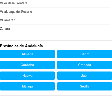
Vejer de la Frontera
Villaluenga del Rosario
Villamartín
Zahara
Provincias de Andalucía
Almería
Cádiz
Córdoba
Granada
Huelva
Jaén
Málaga
Sevilla