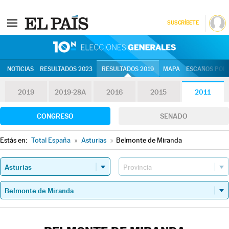
SUSCRÍBETE
10N | Eleccion
NOTICIAS
RESULTADOS 2023
RESULTADOS 2019
MAPA
ESCAÑOS POR 
2019
2019-28A
2016
2015
2011
CONGRESO
SENADO
Estás en:
Total España
»
Asturias
»
Belmonte de Miranda