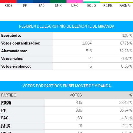
PSOE
PP
FAC
IU-IX
UPyD
EQUO
P.C.P.E.
PACMA
RESUMEN DEL ESCRUTINIO DE BELMONTE DE MIRANDA
Escrutado:
100 %
Votos contabilizados:
1.084
67,75 %
Abstenciones:
516
32,25 %
Votos nulos:
4
0,37 %
Votos en blanco:
6
0,56 %
VOTOS POR PARTIDOS EN BELMONTE DE MIRANDA
PARTIDO
VOTOS
%
PSOE
415
38,43 %
PP
386
35,74 %
FAC
160
14,81 %
IU-IX
78
7,22 %