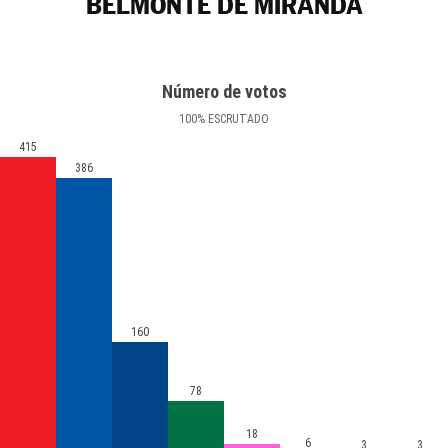
BELMONTE DE MIRANDA
Número de votos
100
%
ESCRUTADO
415
386
160
78
18
6
3
3