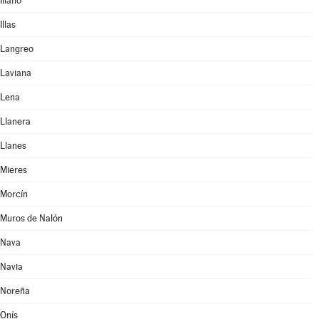
Illano
Illas
Langreo
Laviana
Lena
Llanera
Llanes
Mieres
Morcín
Muros de Nalón
Nava
Navia
Noreña
Onís