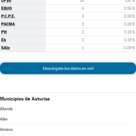
UPyD
18
1,67 %
EQUO
6
0,56 %
P.C.P.E.
3
0,28 %
PACMA
3
0,28 %
PH
2
0,19 %
Eb
2
0,19 %
SAIn
1
0,09 %
Descárgate los datos en xml
Municipios de Asturias
Allande
Aller
Amieva