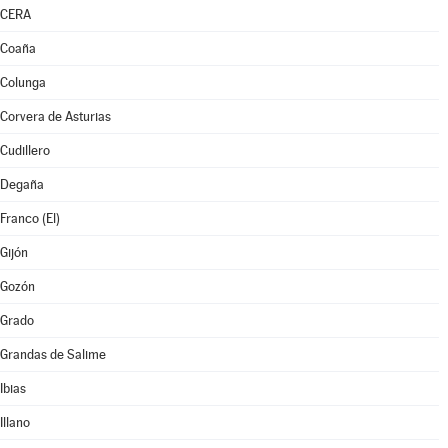
CERA
Coaña
Colunga
Corvera de Asturias
Cudillero
Degaña
Franco (El)
Gijón
Gozón
Grado
Grandas de Salime
Ibias
Illano