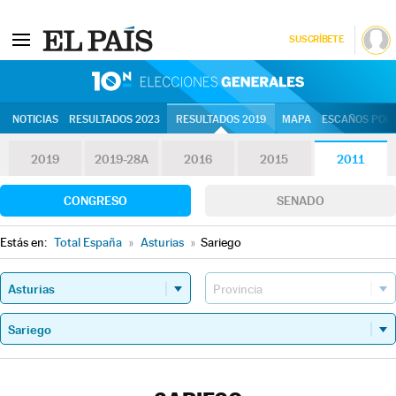
SUSCRÍBETE
10N | Eleccion
NOTICIAS
RESULTADOS 2023
RESULTADOS 2019
MAPA
ESCAÑOS POR 
2019
2019-28A
2016
2015
2011
CONGRESO
SENADO
Estás en:
Total España
»
Asturias
»
Sariego