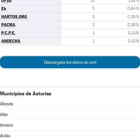
UPyD
15
1,91 %
Eb
5
0,64 %
HARTOS.ORG
3
0,38 %
PACMA
3
0,38 %
P.C.P.E.
1
0,13 %
ANDECHA
1
0,13 %
Descárgate los datos en xml
Municipios de Asturias
Allande
Aller
Amieva
Avilés