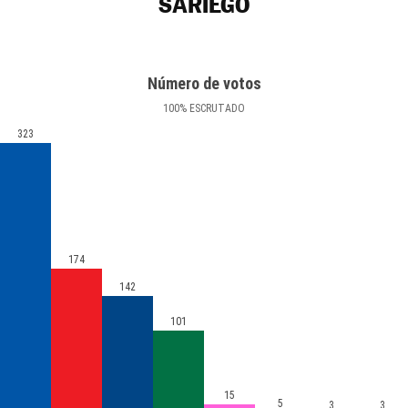
SARIEGO
Número de votos
100
%
ESCRUTADO
323
174
142
101
15
5
3
3