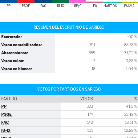
PP
PSOE
FAC
IU-IX
UPyD
Eb
HARTOS.ORG
PACMA
RESUMEN DEL ESCRUTINIO DE SARIEGO
Escrutado:
100 %
Votos contabilizados:
791
68,78 %
Abstenciones:
359
31,22 %
Votos nulos:
7
0,88 %
Votos en blanco:
16
2,04 %
VOTOS POR PARTIDOS EN SARIEGO
PARTIDO
VOTOS
%
PP
323
41,2 %
PSOE
174
22,19 %
FAC
142
18,11 %
IU-IX
101
12,88 %