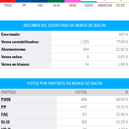
PSOE
PP
FAC
IU-IX
UPyD
EQUO
ANDECHA
P.C.P.E.
RESUMEN DEL ESCRUTINIO DE MUROS DE NALÓN
Escrutado:
100 %
Votos contabilizados:
1.325
77,08 %
Abstenciones:
394
22,92 %
Votos nulos:
6
0,45 %
Votos en blanco:
14
1,06 %
VOTOS POR PARTIDOS EN MUROS DE NALÓN
PARTIDO
VOTOS
%
PSOE
486
36,85 %
PP
442
33,51 %
FAC
171
12,96 %
IU-IX
162
12,28 %