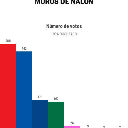
MUROS DE NALÓN
Número de votos
100
%
ESCRUTADO
486
442
171
162
26
9
3
2