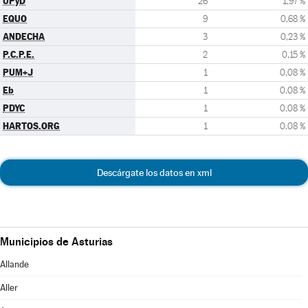
UPyD
26
1,97 %
EQUO
9
0,68 %
ANDECHA
3
0,23 %
P.C.P.E.
2
0,15 %
PUM+J
1
0,08 %
Eb
1
0,08 %
PDYC
1
0,08 %
HARTOS.ORG
1
0,08 %
Descárgate los datos en xml
Municipios de Asturias
Allande
Aller