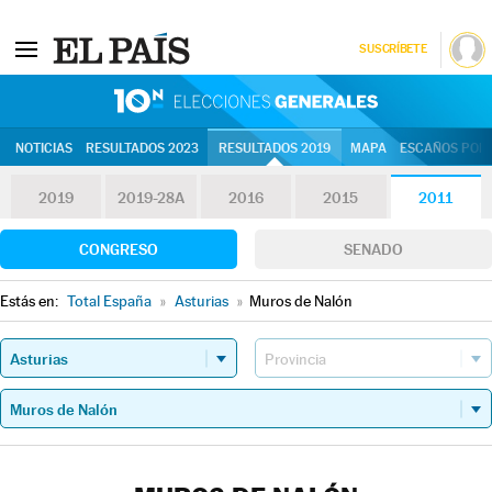
SUSCRÍBETE
10N | Eleccion
NOTICIAS
RESULTADOS 2023
RESULTADOS 2019
MAPA
ESCAÑOS POR 
2019
2019-28A
2016
2015
2011
CONGRESO
SENADO
Estás en:
Total España
»
Asturias
»
Muros de Nalón