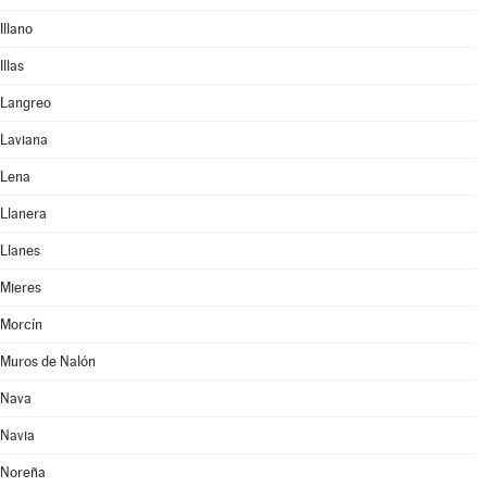
Illano
Illas
Langreo
Laviana
Lena
Llanera
Llanes
Mieres
Morcín
Muros de Nalón
Nava
Navia
Noreña