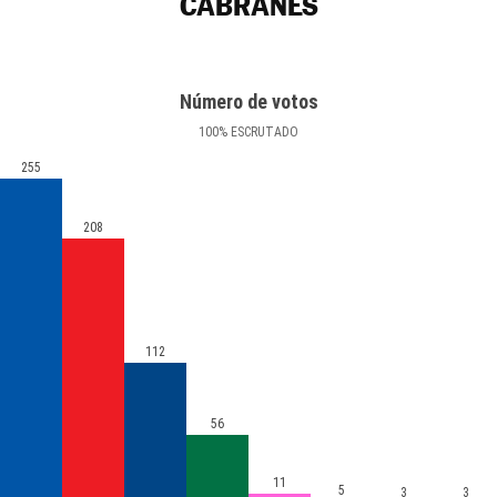
CABRANES
Número de votos
100
%
ESCRUTADO
255
208
112
56
11
5
3
3