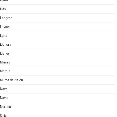
Illano
Illas
Langreo
Laviana
Lena
Llanera
Llanes
Mieres
Morcín
Muros de Nalón
Nava
Navia
Noreña
Onís