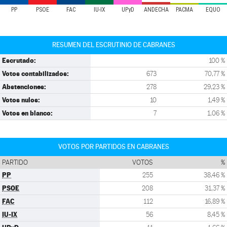
PP
PSOE
FAC
IU-IX
UPyD
ANDECHA
PACMA
EQUO
RESUMEN DEL ESCRUTINIO DE CABRANES
Escrutado:
100 %
Votos contabilizados:
673
70,77 %
Abstenciones:
278
29,23 %
Votos nulos:
10
1,49 %
Votos en blanco:
7
1,06 %
VOTOS POR PARTIDOS EN CABRANES
PARTIDO
VOTOS
%
PP
255
38,46 %
PSOE
208
31,37 %
FAC
112
16,89 %
IU-IX
56
8,45 %