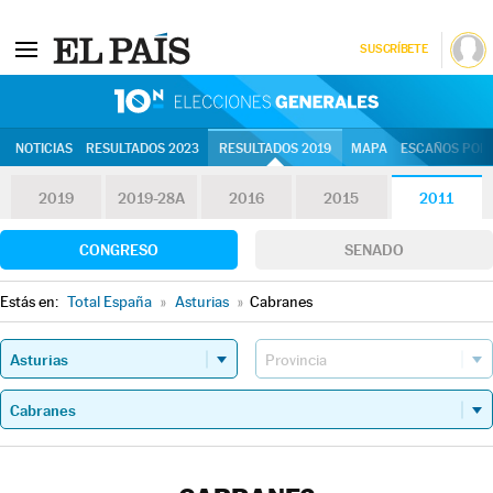
SUSCRÍBETE
10N | Eleccion
NOTICIAS
RESULTADOS 2023
RESULTADOS 2019
MAPA
ESCAÑOS POR 
2019
2019-28A
2016
2015
2011
CONGRESO
SENADO
Estás en:
Total España
»
Asturias
»
Cabranes