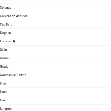
Colunga
Corvera de Asturias
Cudillero
Degaña
Franco (El)
Gijón
Gozón
Grado
Grandas de Salime
Ibias
Illano
Illas
Langreo