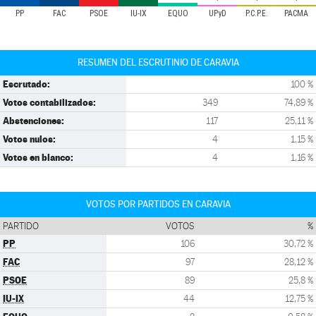
PP
FAC
PSOE
IU-IX
EQUO
UPyD
P.C.P.E.
PACMA
RESUMEN DEL ESCRUTINIO DE CARAVIA
Escrutado:
100 %
Votos contabilizados:
349
74,89 %
Abstenciones:
117
25,11 %
Votos nulos:
4
1,15 %
Votos en blanco:
4
1,16 %
VOTOS POR PARTIDOS EN CARAVIA
PARTIDO
VOTOS
%
PP
106
30,72 %
FAC
97
28,12 %
PSOE
89
25,8 %
IU-IX
44
12,75 %