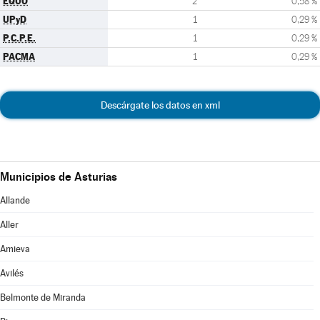
EQUO
2
0,58 %
UPyD
1
0,29 %
P.C.P.E.
1
0,29 %
PACMA
1
0,29 %
Descárgate los datos en xml
Municipios de Asturias
Allande
Aller
Amieva
Avilés
Belmonte de Miranda