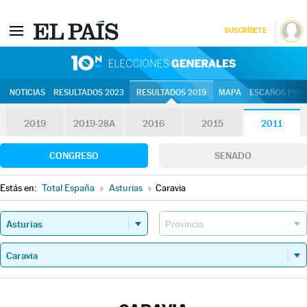
SUSCRÍBETE
10N | Eleccion
NOTICIAS
RESULTADOS 2023
RESULTADOS 2019
MAPA
ESCAÑOS POR 
2019
2019-28A
2016
2015
2011
CONGRESO
SENADO
Estás en:
Total España
»
Asturias
»
Caravia