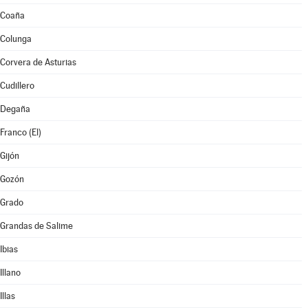
Coaña
Colunga
Corvera de Asturias
Cudillero
Degaña
Franco (El)
Gijón
Gozón
Grado
Grandas de Salime
Ibias
Illano
Illas