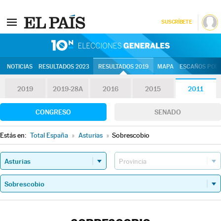
SUSCRÍBETE
10N | Eleccion
NOTICIAS
RESULTADOS 2023
RESULTADOS 2019
MAPA
ESCAÑOS POR 
2019
2019-28A
2016
2015
2011
CONGRESO
SENADO
Estás en:
Total España
»
Asturias
»
Sobrescobio