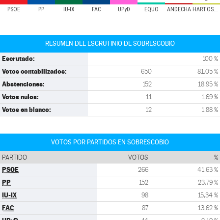
PSOE
PP
IU-IX
FAC
UPyD
EQUO
ANDECHA
HARTOS.ORG
RESUMEN DEL ESCRUTINIO DE SOBRESCOBIO
Escrutado:
100 %
Votos contabilizados:
650
81,05 %
Abstenciones:
152
18,95 %
Votos nulos:
11
1,69 %
Votos en blanco:
12
1,88 %
VOTOS POR PARTIDOS EN SOBRESCOBIO
PARTIDO
VOTOS
%
PSOE
266
41,63 %
PP
152
23,79 %
IU-IX
98
15,34 %
FAC
87
13,62 %