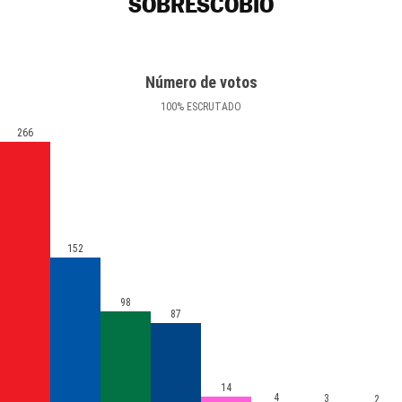
SOBRESCOBIO
Número de votos
100
%
ESCRUTADO
266
152
98
87
14
4
3
2