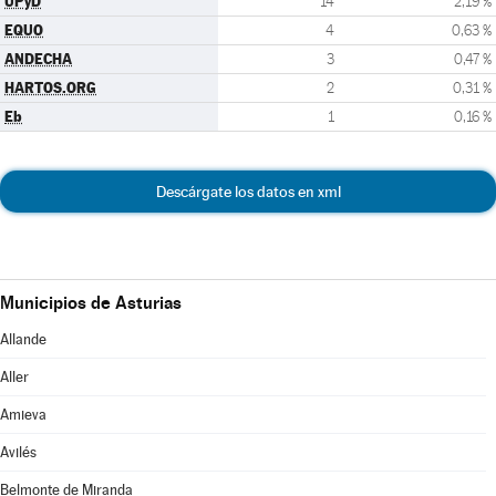
UPyD
14
2,19 %
EQUO
4
0,63 %
ANDECHA
3
0,47 %
HARTOS.ORG
2
0,31 %
Eb
1
0,16 %
Descárgate los datos en xml
Municipios de Asturias
Allande
Aller
Amieva
Avilés
Belmonte de Miranda