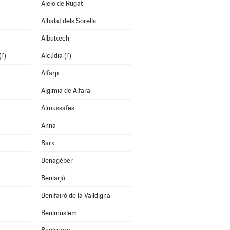
Aielo de Rugat
Albalat dels Sorells
Albuixech
l')
Alcúdia (l')
Alfarp
Algimia de Alfara
Almussafes
Anna
Barx
Benagéber
Beniarjó
Benifairó de la Valldigna
Benimuslem