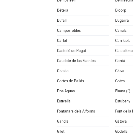
Beniparrell
Benirredr
Bétera
Bicorp
Bufali
Bugarra
Camporrobles
Canals
Carlet
Carrícola
Castelló de Rugat
Castellone
Caudete de las Fuentes
Cerdà
Cheste
Chiva
Cortes de Pallás
Cotes
Dos Aguas
Eliana (l')
Estivella
Estubeny
Fontanars dels Alforins
Font de la 
Gandia
Gátova
Gilet
Godella