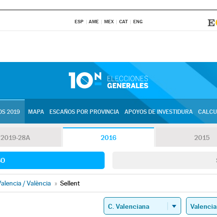
ESP
AME
MEX
CAT
ENG
S 2019
MAPA
ESCAÑOS POR PROVINCIA
APOYOS DE INVESTIDURA
CALCU
2019-28A
2016
2015
SO
alencia / València
»
Sellent