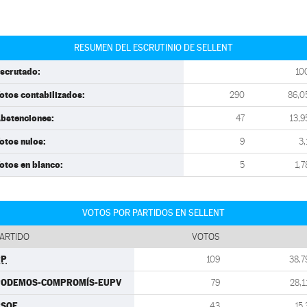
RESUMEN DEL ESCRUTINIO DE SELLENT
scrutado:
10
otos contabilizados:
290
86,0
bstenciones:
47
13,9
otos nulos:
9
3,
otos en blanco:
5
1,7
VOTOS POR PARTIDOS EN SELLENT
ARTIDO
VOTOS
PP
109
38,7
PODEMOS-COMPROMÍS-EUPV
79
28,1
PSOE
43
15,