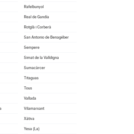
Rafelbunyol
Real de Gandía
Rotglà i Corberà
San Antonio de Benagéber
Sempere
Simat de la Valldigna
Sumacàrcer
Titaguas
Tous
Vallada
a
Vilamarxant
Xàtiva
Yesa (La)