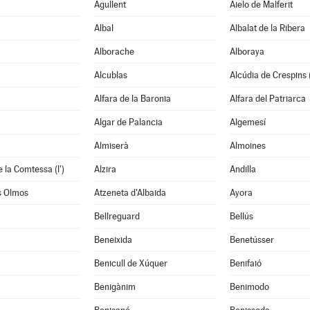
Agullent
Aielo de Malferit
Albal
Albalat de la Ribera
Alborache
Alboraya
Alcublas
Alcúdia de Crespins (
Alfara de la Baronia
Alfara del Patriarca
Algar de Palancia
Algemesí
Almiserà
Almoines
 la Comtessa (l')
Alzira
Andilla
s Olmos
Atzeneta d'Albaida
Ayora
Bellreguard
Bellús
Beneixida
Benetússer
Benicull de Xúquer
Benifaió
Benigànim
Benimodo