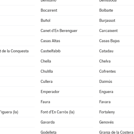
à
Benisanó
Benissoda
Bocairent
Bolbaite
Buñol
Burjassot
Canet d'En Berenguer
Carcaixent
Casas Altas
Casas Bajas
t de la Conquesta
Castielfabib
Catadau
Chella
Chelva
Chulilla
Cofrentes
Cullera
Daimús
Emperador
Enguera
Faura
Favara
Figuera (la)
Font d'En Carròs (la)
Fortaleny
Gavarda
Genovés
Godelleta
Granja de la Costera 