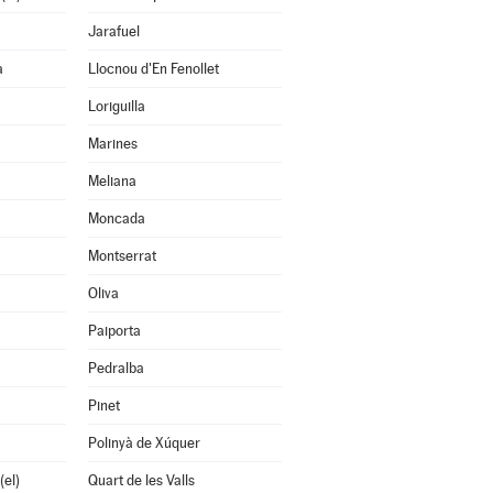
Jarafuel
a
Llocnou d'En Fenollet
Loriguilla
Marines
Meliana
Moncada
Montserrat
Oliva
Paiporta
Pedralba
Pinet
Polinyà de Xúquer
(el)
Quart de les Valls