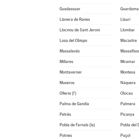
Guadassuar
Guardamar
Llanera de Ranes
Llaurí
Llocnou de Sant Jeroni
Llombai
Losa del Obispo
Macastre
Massalavés
Massalfas
Millares
Miramar
Montaverner
Montesa
Museros
Náquera
Olleria (l')
Olocau
Palma de Gandía
Palmera
Petrés
Picanya
Pobla de Farnals (la)
Pobla del 
Potries
Puçol