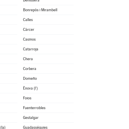
Benisuera
Bonrepòs i Mirambell
Calles
Càrcer
Casinos
Catarroja
Chera
Corbera
Domeño
Ènova (l')
Foios
Fuenterrobles
Gestalgar
(la)
Guadasséquies