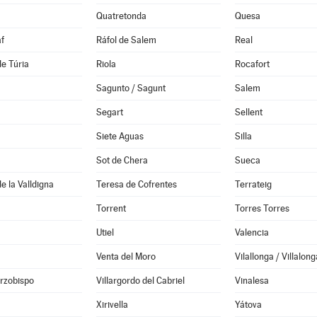
Quatretonda
Quesa
f
Ráfol de Salem
Real
de Túria
Riola
Rocafort
Sagunto / Sagunt
Salem
Segart
Sellent
Siete Aguas
Silla
Sot de Chera
Sueca
e la Valldigna
Teresa de Cofrentes
Terrateig
Torrent
Torres Torres
Utiel
Valencia
Venta del Moro
Vilallonga / Villalong
Arzobispo
Villargordo del Cabriel
Vinalesa
Xirivella
Yátova