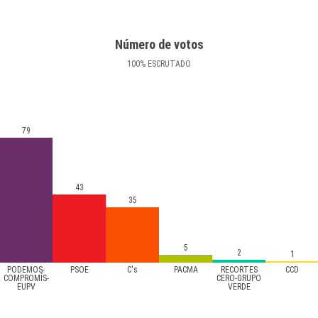
Número de votos
100
%
ESCRUTADO
79
43
35
5
2
1
PODEMOS-
PSOE
C's
PACMA
RECORTES
CCD
COMPROMÍS-
CERO-GRUPO
EUPV
VERDE