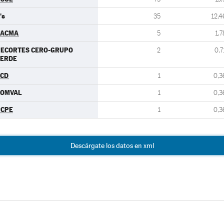
's
35
12,4
PACMA
5
1,7
RECORTES CERO-GRUPO
2
0,7
VERDE
CCD
1
0,3
SOMVAL
1
0,3
PCPE
1
0,3
Descárgate los datos en xml