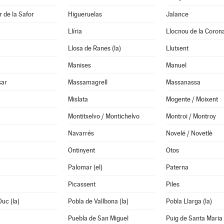
 de la Safor
Higueruelas
Jalance
Llíria
Llocnou de la Coron
Llosa de Ranes (la)
Llutxent
Manises
Manuel
sar
Massamagrell
Massanassa
Mislata
Mogente / Moixent
Montitxelvo / Montichelvo
Montroi / Montroy
Navarrés
Novelé / Novetlè
Ontinyent
Otos
Palomar (el)
Paterna
Picassent
Piles
Duc (la)
Pobla de Vallbona (la)
Pobla Llarga (la)
Puebla de San Miguel
Puig de Santa Maria 