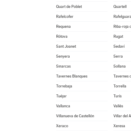
Quart de Poblet
Quartell
Rafelcofer
Rafelguara
Requena
Riba-roja 
Rótova
Rugat
Sant Joanet
Sedaví
Senyera
Serra
Sinarcas
Sollana
Tavernes Blanques
Tavernes d
Torrebaja
Torrella
Tuéjar
Turís
Vallanca
Vallés
Villanueva de Castellón
Villar del 
Xeraco
Xeresa