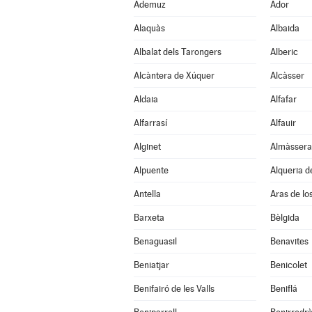
Ademuz
Ador
Alaquàs
Albaida
Albalat dels Tarongers
Alberic
Alcàntera de Xúquer
Alcàsser
Aldaia
Alfafar
Alfarrasí
Alfauir
Alginet
Almàssera
Alpuente
Alqueria de
Antella
Aras de lo
Barxeta
Bèlgida
Benaguasil
Benavites
Beniatjar
Benicolet
Benifairó de les Valls
Beniflá