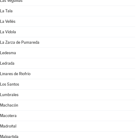
Las Veguillas
La Tala
La Vellés
La Vídola
La Zarza de Pumareda
Ledesma
Ledrada
Linares de Riofrío
Los Santos
Lumbrales
Machacón
Macotera
Madroñal
Malpartida