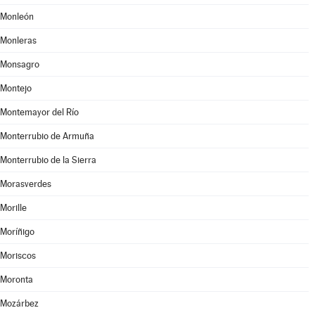
Monleón
Monleras
Monsagro
Montejo
Montemayor del Río
Monterrubio de Armuña
Monterrubio de la Sierra
Morasverdes
Morille
Moríñigo
Moriscos
Moronta
Mozárbez