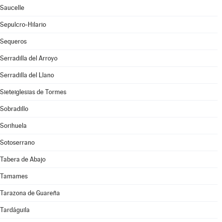
Saucelle
Sepulcro-Hilario
Sequeros
Serradilla del Arroyo
Serradilla del Llano
Sieteiglesias de Tormes
Sobradillo
Sorihuela
Sotoserrano
Tabera de Abajo
Tamames
Tarazona de Guareña
Tardáguila