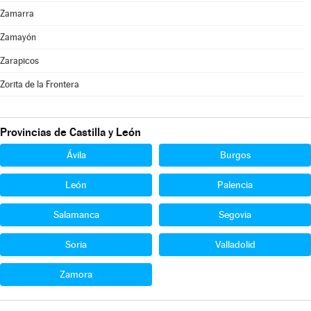
Zamarra
Zamayón
Zarapicos
Zorita de la Frontera
Provincias de Castilla y León
Ávila
Burgos
León
Palencia
Salamanca
Segovia
Soria
Valladolid
Zamora