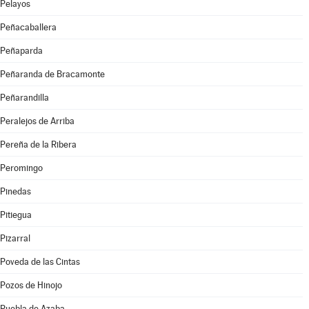
Pelayos
Peñacaballera
Peñaparda
Peñaranda de Bracamonte
Peñarandilla
Peralejos de Arriba
Pereña de la Ribera
Peromingo
Pinedas
Pitiegua
Pizarral
Poveda de las Cintas
Pozos de Hinojo
Puebla de Azaba