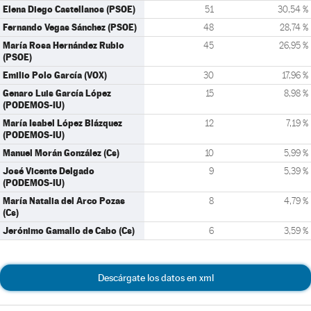
Elena Diego Castellanos (PSOE)
51
30,54 %
Fernando Vegas Sánchez (PSOE)
48
28,74 %
María Rosa Hernández Rubio
45
26,95 %
(PSOE)
Emilio Polo García (VOX)
30
17,96 %
Genaro Luis García López
15
8,98 %
(PODEMOS-IU)
María Isabel López Blázquez
12
7,19 %
(PODEMOS-IU)
Manuel Morán González (Cs)
10
5,99 %
José Vicente Delgado
9
5,39 %
(PODEMOS-IU)
María Natalia del Arco Pozas
8
4,79 %
(Cs)
Jerónimo Gamallo de Cabo (Cs)
6
3,59 %
Descárgate los datos en xml