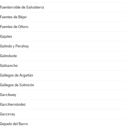
Fuenterroble de Salvatierra
Fuentes de Béjar
Fuentes de Oñoro
Gajates
Galindo y Perahuy
Galinduste
Galisancho
Gallegos de Argañán
Gallegos de Solmirón
Garcibuey
Garcihernández
Garcirrey
Gejuelo del Barro