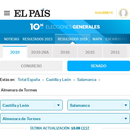
SUSCRÍBETE
10N | Eleccion
NOTICIAS
RESULTADOS 2023
RESULTADOS 2019
MAPA
ESCAÑOS POR 
2019
2019-28A
2016
2015
2011
CONGRESO
SENADO
Estás en:
Total España
»
Castilla y León
»
Salamanca
»
Almenara de Tormes
10.09
ÚLTIMA ACTUALIZACIÓN:
CEST