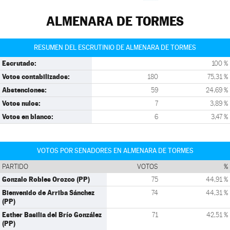
ALMENARA DE TORMES
RESUMEN DEL ESCRUTINIO DE ALMENARA DE TORMES
Escrutado:
100 %
Votos contabilizados:
180
75,31 %
Abstenciones:
59
24,69 %
Votos nulos:
7
3,89 %
Votos en blanco:
6
3,47 %
VOTOS POR SENADORES EN ALMENARA DE TORMES
PARTIDO
VOTOS
%
Gonzalo Robles Orozco (PP)
75
44,91 %
Bienvenido de Arriba Sánchez
74
44,31 %
(PP)
Esther Basilia del Brío González
71
42,51 %
(PP)