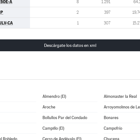
SOE-A
8
1.291
64,
PP
2
397
19,7
ULV-CA
1
307
15,2
Descárgate los datos en xml
Almendro (El)
Almonaster la Real
Aroche
Arroyomolinos de L
Bollullos Par del Condado
Bonares
Campillo (El)
Campofrío
el Robledo
Cerro de Andévalo (El)
Chucena