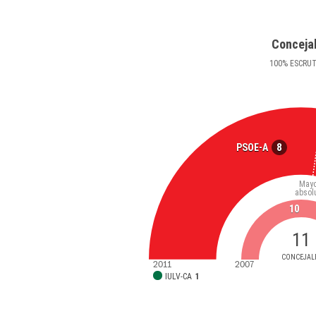
Conceja
100
%
ESCRU
8
PSOE-A
Mayo
absol
10
11
CONCEJAL
2011
2007
IULV-CA
1