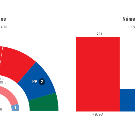
les
Núme
TADO
100
1.291
ría
2
PP
uta
6
1
ES
PSOE-A