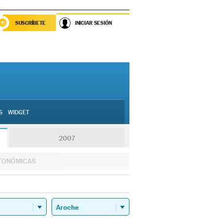
SUSCRÍBETE
INICIAR SESIÓN
S
WIDGET
2007
TONÓMICAS