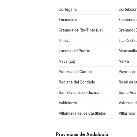
Cortegana
Cortelazor
Encinasola
Escacena 
Granada de Río-Tinto (La)
Granado (E
Huelva
Isla Cristin
Lucena del Puerto
Manzanilla
Nava (La)
Nerva
Paterna del Campo
Paymogo
Rociana del Condado
Rosal de l
San Silvestre de Guzmán
Santa Ana 
Valdelarco
Valverde 
Villanueva de los Castillejos
Villarrasa
Provincias de Andalucía