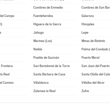
Cumbres de Enmedio
Cumbres de San Bar
del Campo
Fuenteheridos
Galaroza
l)
Higuera de la Sierra
Hinojales
a
Jabugo
Lepe
Marines (Los)
Minas de Riotinto
Niebla
Palma del Condado (
Puebla de Guzmán
Puerto Moral
a Frontera
San Bartolomé de la Torre
San Juan del Puerto
la Real
Santa Bárbara de Casa
Santa Olalla del Cala
del Camino
Villablanca
Villalba del Alcor
Zalamea la Real
Zufre