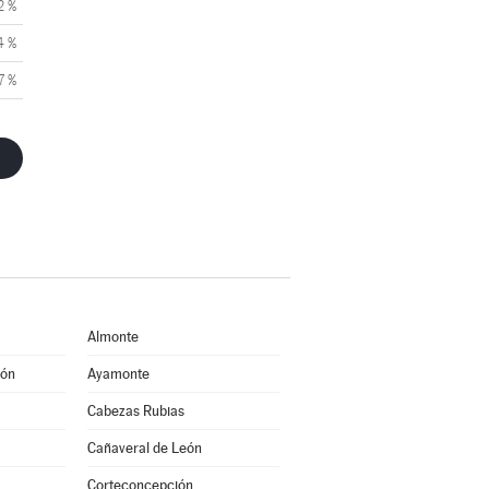
2 %
4 %
7 %
Almonte
eón
Ayamonte
Cabezas Rubias
Cañaveral de León
Corteconcepción