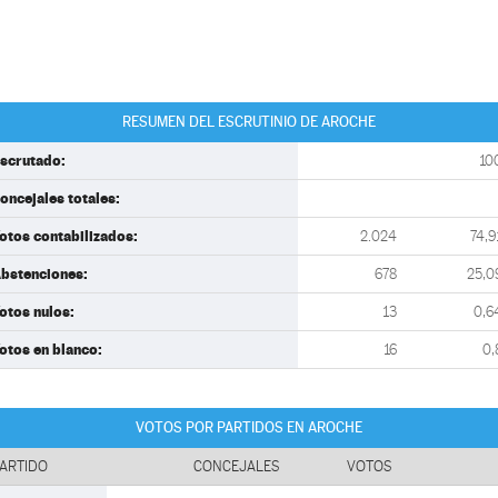
RESUMEN DEL ESCRUTINIO DE AROCHE
scrutado:
10
oncejales totales:
otos contabilizados:
2.024
74,9
bstenciones:
678
25,0
otos nulos:
13
0,6
otos en blanco:
16
0,
VOTOS POR PARTIDOS EN AROCHE
ARTIDO
CONCEJALES
VOTOS