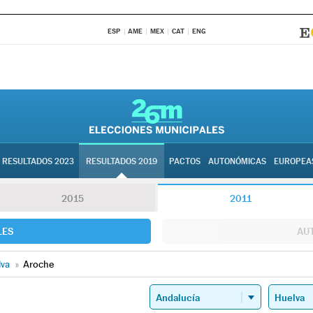
ESP
AME
MEX
CAT
ENG
RESULTADOS 2023
RESULTADOS 2019
PACTOS
AUTONÓMICAS
EUROPEA
2015
2011
LES
AU
lva
»
Aroche