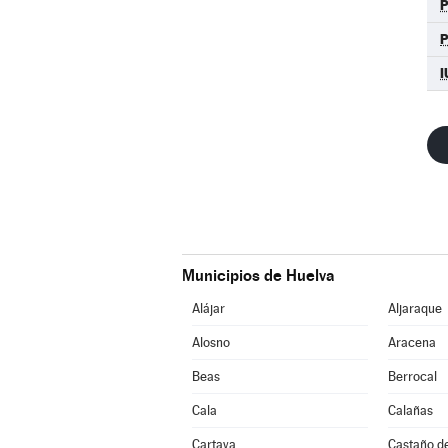
P
I
Municipios de Huelva
Alájar
Aljaraque
Alosno
Aracena
Beas
Berrocal
Cala
Calañas
Cartaya
Castaño d