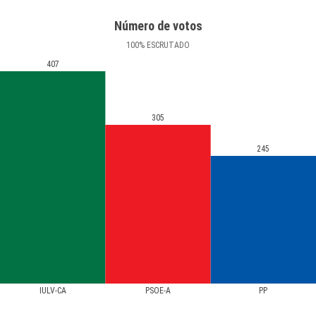
Número de votos
100
%
ESCRUTADO
407
305
245
IULV-CA
PSOE-A
PP