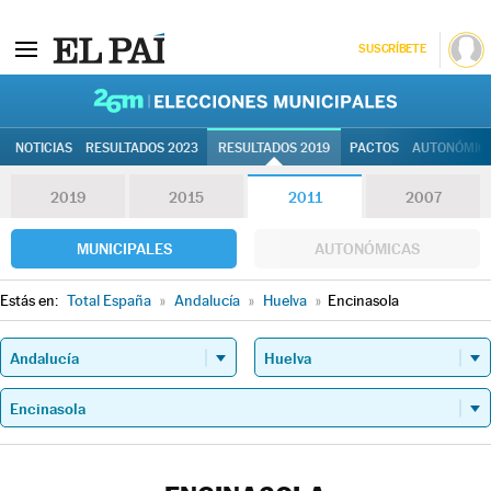
SUSCRÍBETE
26M | Elec
NOTICIAS
RESULTADOS 2023
RESULTADOS 2019
PACTOS
AUTONÓMIC
2019
2015
2011
2007
MUNICIPALES
AUTONÓMICAS
Estás en:
Total España
»
Andalucía
»
Huelva
»
Encinasola