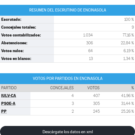
RESUMEN DEL ESCRUTINIO DE ENCINASOLA
Escrutado:
100 %
Concejales totales:
9
Votos contabilizados:
1.034
77,16 %
Abstenciones:
306
22,84 %
Votos nulos:
64
6,19 %
Votos en blanco:
13
1,34 %
VOTOS POR PARTIDOS EN ENCINASOLA
PARTIDO
CONCEJALES
VOTOS
%
IULV-CA
4
407
41,96 %
PSOE-A
3
305
31,44 %
PP
2
245
25,26 %
Descárgate los datos en xml