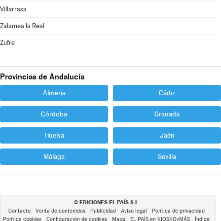
Villarrasa
Zalamea la Real
Zufre
Provincias de Andalucía
Almería
Cádiz
Córdoba
Granada
Huelva
Jaén
Málaga
Sevilla
EDICIONES EL PAÍS S.L.
©
Contacto
Venta de contenidos
Publicidad
Aviso legal
Política de privacidad
Política cookies
Configuración de cookies
Mapa
EL PAÍS en KIOSKOyMÁS
Índice