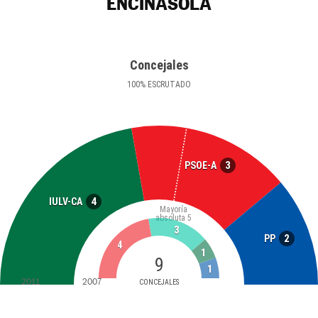
ENCINASOLA
Concejales
100
%
ESCRUTADO
3
PSOE-A
4
IULV-CA
Mayoría
absoluta
5
3
2
PP
4
1
9
1
2011
2007
CONCEJALES