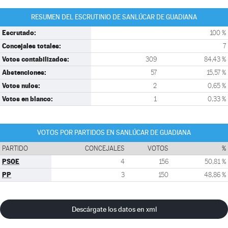
RESUMEN DEL ESCRUTINIO DE SANLÚCAR DE GUADIANA
Escrutado:
100 %
Concejales totales:
7
Votos contabilizados:
309
84,43 %
Abstenciones:
57
15,57 %
Votos nulos:
2
0,65 %
Votos en blanco:
1
0,33 %
VOTOS POR PARTIDOS EN SANLÚCAR DE GUADIANA
PARTIDO
CONCEJALES
VOTOS
%
PSOE
4
156
50,81 %
PP
3
150
48,86 %
Descárgate los datos en xml