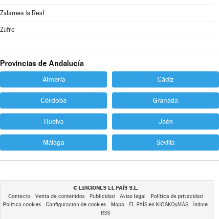
Zalamea la Real
Zufre
Provincias de Andalucía
Almería
Cádiz
Córdoba
Granada
Huelva
Jaén
Málaga
Sevilla
EDICIONES EL PAÍS S.L.
©
Contacto
Venta de contenidos
Publicidad
Aviso legal
Política de privacidad
Política cookies
Configuración de cookies
Mapa
EL PAÍS en KIOSKOyMÁS
Índice
RSS