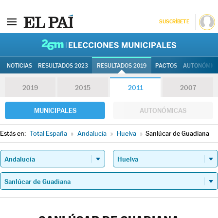
SUSCRÍBETE
26M | Elec
NOTICIAS
RESULTADOS 2023
RESULTADOS 2019
PACTOS
AUTONÓMIC
2019
2015
2011
2007
MUNICIPALES
AUTONÓMICAS
Estás en:
Total España
»
Andalucía
»
Huelva
»
Sanlúcar de Guadiana