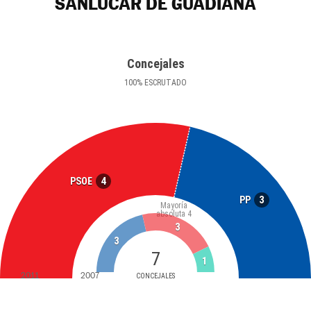
SANLÚCAR DE GUADIANA
Concejales
100
%
ESCRUTADO
4
PSOE
3
PP
Mayoría
absoluta
4
3
3
7
1
2011
2007
CONCEJALES