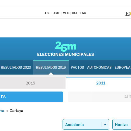
ESP
AME
MEX
CAT
ENG
RESULTADOS 2023
RESULTADOS 2019
PACTOS
AUTONÓMICAS
EUROPEA
2015
2011
LES
AU
lva
»
Cartaya