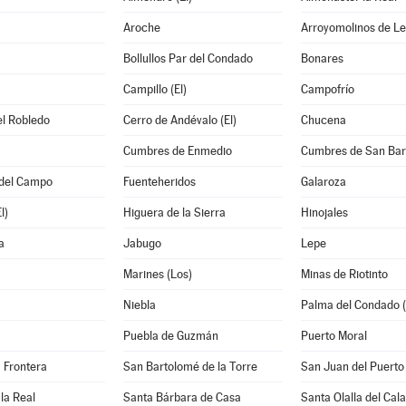
Aroche
Arroyomolinos de L
Bollullos Par del Condado
Bonares
Campillo (El)
Campofrío
el Robledo
Cerro de Andévalo (El)
Chucena
Cumbres de Enmedio
Cumbres de San Bar
del Campo
Fuenteheridos
Galaroza
l)
Higuera de la Sierra
Hinojales
a
Jabugo
Lepe
Marines (Los)
Minas de Riotinto
Niebla
Palma del Condado (
Puebla de Guzmán
Puerto Moral
a Frontera
San Bartolomé de la Torre
San Juan del Puerto
la Real
Santa Bárbara de Casa
Santa Olalla del Cala