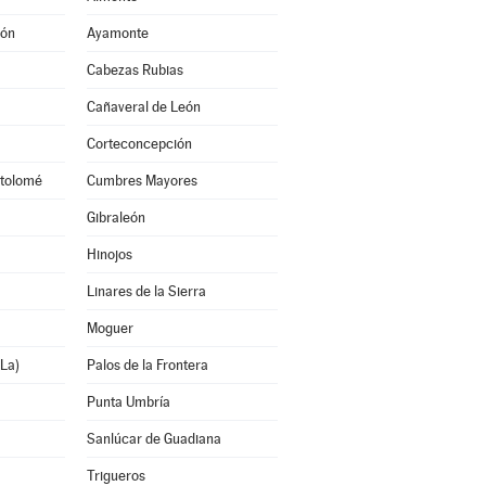
eón
Ayamonte
Cabezas Rubias
Cañaveral de León
Corteconcepción
tolomé
Cumbres Mayores
Gibraleón
Hinojos
Linares de la Sierra
Moguer
La)
Palos de la Frontera
Punta Umbría
Sanlúcar de Guadiana
Trigueros