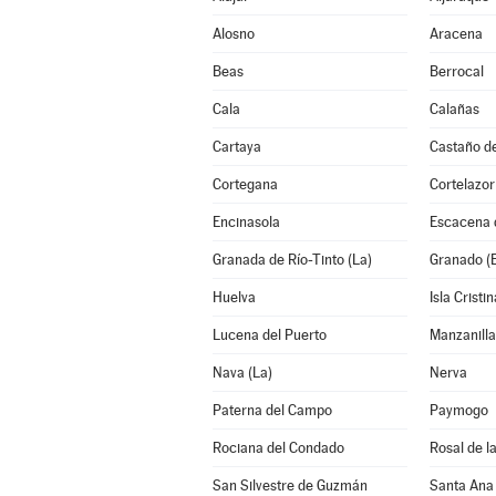
Alosno
Aracena
Beas
Berrocal
Cala
Calañas
Cartaya
Castaño d
Cortegana
Cortelazor
Encinasola
Escacena 
Granada de Río-Tinto (La)
Granado (E
Huelva
Isla Cristin
Lucena del Puerto
Manzanilla
Nava (La)
Nerva
Paterna del Campo
Paymogo
Rociana del Condado
Rosal de l
San Silvestre de Guzmán
Santa Ana 