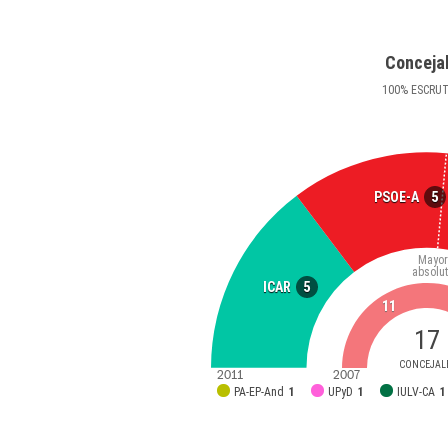
Conceja
100
%
ESCRU
5
PSOE-A
Mayor
absolu
5
ICAR
11
17
CONCEJAL
2011
2007
PA-EP-And
1
UPyD
1
IULV-CA
1