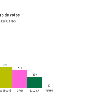
ro de votos
%
ESCRUTADO
828
711
439
17
PA-EP-And
UPyD
IULV-CA
PIRUM