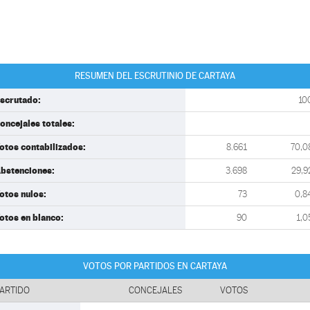
RESUMEN DEL ESCRUTINIO DE CARTAYA
scrutado:
10
oncejales totales:
otos contabilizados:
8.661
70,0
bstenciones:
3.698
29,9
otos nulos:
73
0,8
otos en blanco:
90
1,0
VOTOS POR PARTIDOS EN CARTAYA
ARTIDO
CONCEJALES
VOTOS