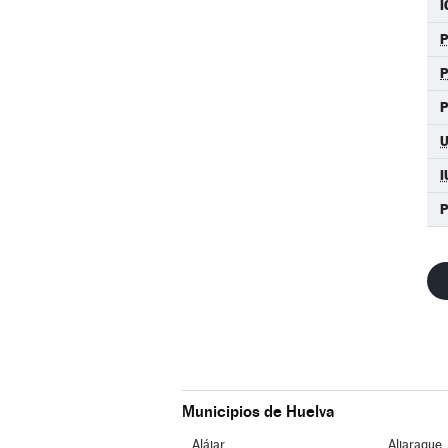
I
P
P
I
Municipios de Huelva
Alájar
Aljaraque