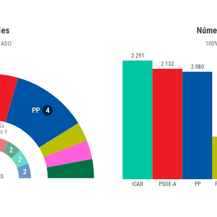
les
Núme
TADO
100
2.291
2.132
2.080
4
PP
ía
ta
9
2
2
2
ES
ICAR
PSOE-A
PP