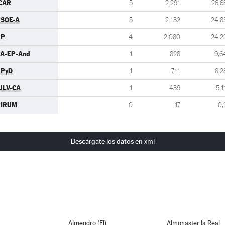
CAR
5
2.291
26,6
SOE-A
5
2.132
24,8
PP
4
2.080
24,2
A-EP-And
1
828
9,6
UPyD
1
711
8,2
ULV-CA
1
439
5,1
PIRUM
0
17
0,
Descárgate los datos en xml
Almendro (El)
Almonaster la Real