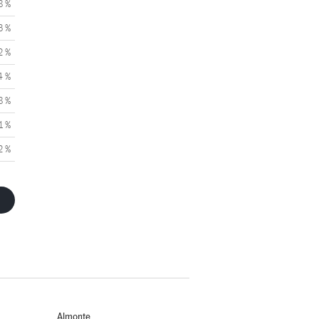
8 %
3 %
2 %
4 %
8 %
1 %
2 %
Almonte