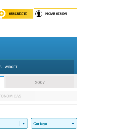
SUSCRÍBETE
INICIAR SESIÓN
S
WIDGET
2007
TONÓMICAS