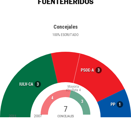
FUENTEHERIDOS
Concejales
100
%
ESCRUTADO
3
PSOE-A
3
IULV-CA
Mayoría
absoluta
4
4
3
1
PP
7
2011
2007
CONCEJALES