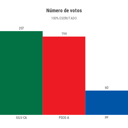
Número de votos
100
%
ESCRUTADO
207
194
60
IULV-CA
PSOE-A
PP