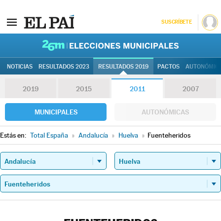
SUSCRÍBETE
26M | Elec
NOTICIAS
RESULTADOS 2023
RESULTADOS 2019
PACTOS
AUTONÓMIC
2019
2015
2011
2007
MUNICIPALES
AUTONÓMICAS
Estás en:
Total España
»
Andalucía
»
Huelva
»
Fuenteheridos