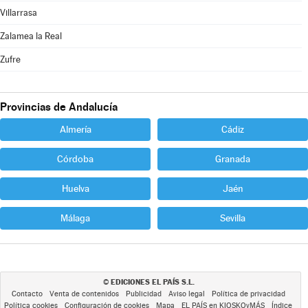
Villarrasa
Zalamea la Real
Zufre
Provincias de Andalucía
Almería
Cádiz
Córdoba
Granada
Huelva
Jaén
Málaga
Sevilla
EDICIONES EL PAÍS S.L.
©
Contacto
Venta de contenidos
Publicidad
Aviso legal
Política de privacidad
Política cookies
Configuración de cookies
Mapa
EL PAÍS en KIOSKOyMÁS
Índice