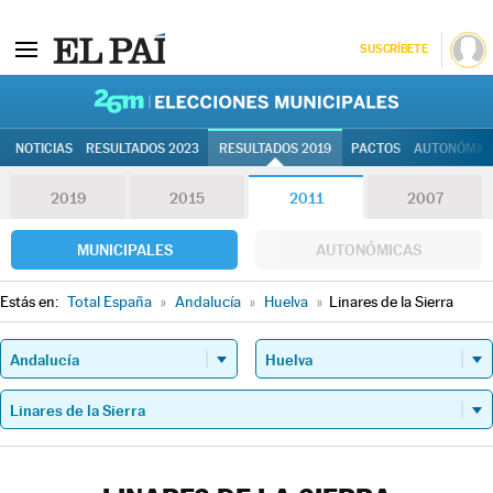
SUSCRÍBETE
26M | Elec
NOTICIAS
RESULTADOS 2023
RESULTADOS 2019
PACTOS
AUTONÓMIC
2019
2015
2011
2007
MUNICIPALES
AUTONÓMICAS
Estás en:
Total España
»
Andalucía
»
Huelva
»
Linares de la Sierra