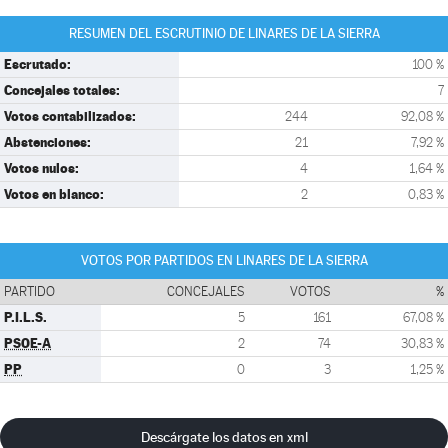
RESUMEN DEL ESCRUTINIO DE LINARES DE LA SIERRA
Escrutado:
100 %
Concejales totales:
7
Votos contabilizados:
244
92,08 %
Abstenciones:
21
7,92 %
Votos nulos:
4
1,64 %
Votos en blanco:
2
0,83 %
VOTOS POR PARTIDOS EN LINARES DE LA SIERRA
PARTIDO
CONCEJALES
VOTOS
%
P.I.L.S.
5
161
67,08 %
PSOE-A
2
74
30,83 %
PP
0
3
1,25 %
Descárgate los datos en xml