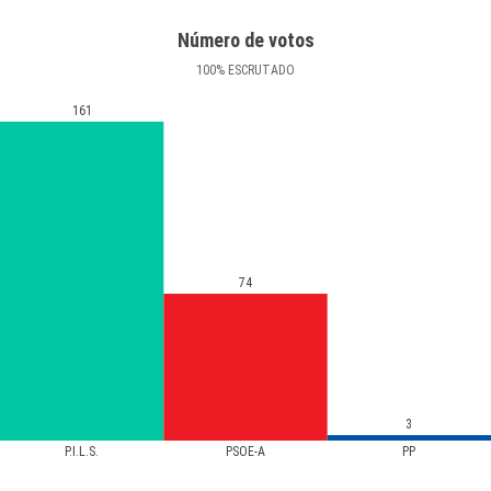
Número de votos
100
%
ESCRUTADO
161
74
3
P.I.L.S.
PSOE-A
PP