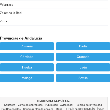
Villarrasa
Zalamea la Real
Zufre
Provincias de Andalucía
Almería
Cádiz
Córdoba
Granada
Huelva
Jaén
Málaga
Sevilla
EDICIONES EL PAÍS S.L.
©
Contacto
Venta de contenidos
Publicidad
Aviso legal
Política de privacidad
Política cookies
Configuración de cookies
Mapa
EL PAÍS en KIOSKOyMÁS
Índice