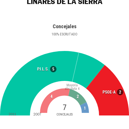
LINARES DE LA SIERRA
Concejales
100
%
ESCRUTADO
5
P.I.L.S.
Mayoría
absoluta
4
2
PSOE-A
4
2
7
1
2011
2007
CONCEJALES