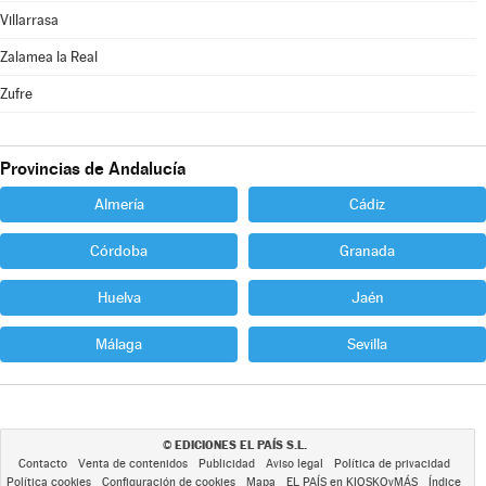
Villarrasa
Zalamea la Real
Zufre
Provincias de Andalucía
Almería
Cádiz
Córdoba
Granada
Huelva
Jaén
Málaga
Sevilla
EDICIONES EL PAÍS S.L.
©
Contacto
Venta de contenidos
Publicidad
Aviso legal
Política de privacidad
Política cookies
Configuración de cookies
Mapa
EL PAÍS en KIOSKOyMÁS
Índice