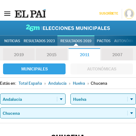
SUSCRÍBETE
26M | Elec
NOTICIAS
RESULTADOS 2023
RESULTADOS 2019
PACTOS
AUTONÓMIC
2019
2015
2011
2007
MUNICIPALES
AUTONÓMICAS
Estás en:
Total España
»
Andalucía
»
Huelva
»
Chucena