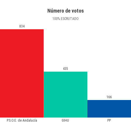
Número de votos
100
%
ESCRUTADO
834
435
166
P.S.O.E. de Andalucía
GIHU
PP