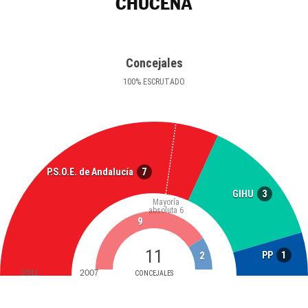
CHUCENA
Concejales
100
%
ESCRUTADO
7
P.S.O.E. de Andalucía
3
GIHU
Mayoría
absoluta
6
9
11
1
PP
2
2011
2007
CONCEJALES