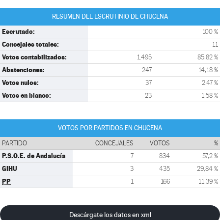
RESUMEN DEL ESCRUTINIO DE CHUCENA
Escrutado:
100 %
Concejales totales:
11
Votos contabilizados:
1.495
85,82 %
Abstenciones:
247
14,18 %
Votos nulos:
37
2,47 %
Votos en blanco:
23
1,58 %
VOTOS POR PARTIDOS EN CHUCENA
PARTIDO
CONCEJALES
VOTOS
%
P.S.O.E. de Andalucía
7
834
57,2 %
GIHU
3
435
29,84 %
PP
1
166
11,39 %
Descárgate los datos en xml