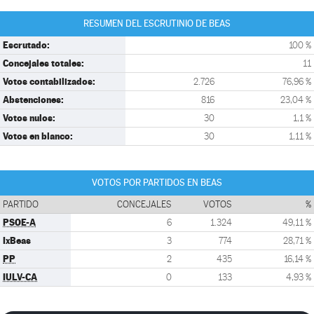
RESUMEN DEL ESCRUTINIO DE BEAS
Escrutado:
100 %
Concejales totales:
11
Votos contabilizados:
2.726
76,96 %
Abstenciones:
816
23,04 %
Votos nulos:
30
1,1 %
Votos en blanco:
30
1,11 %
VOTOS POR PARTIDOS EN BEAS
PARTIDO
CONCEJALES
VOTOS
%
PSOE-A
6
1.324
49,11 %
IxBeas
3
774
28,71 %
PP
2
435
16,14 %
IULV-CA
0
133
4,93 %