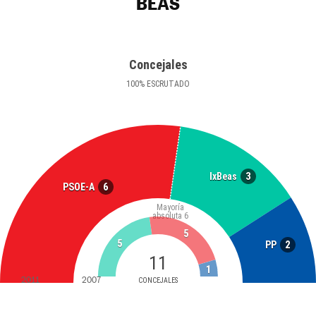
BEAS
Concejales
100
%
ESCRUTADO
3
IxBeas
6
PSOE-A
Mayoría
absoluta
6
5
5
2
PP
11
1
2011
2007
CONCEJALES