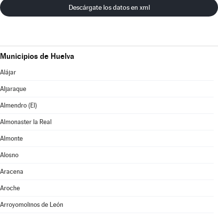
Descárgate los datos en xml
Municipios de Huelva
Alájar
Aljaraque
Almendro (El)
Almonaster la Real
Almonte
Alosno
Aracena
Aroche
Arroyomolinos de León