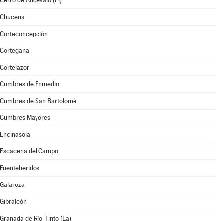
Cerro de Andévalo (El)
Chucena
Corteconcepción
Cortegana
Cortelazor
Cumbres de Enmedio
Cumbres de San Bartolomé
Cumbres Mayores
Encinasola
Escacena del Campo
Fuenteheridos
Galaroza
Gibraleón
Granada de Río-Tinto (La)