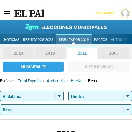
SUSCRÍBETE
26M | Elec
NOTICIAS
RESULTADOS 2023
RESULTADOS 2019
PACTOS
AUTONÓMIC
2019
2015
2011
2007
MUNICIPALES
AUTONÓMICAS
Estás en:
Total España
»
Andalucía
»
Huelva
»
Beas