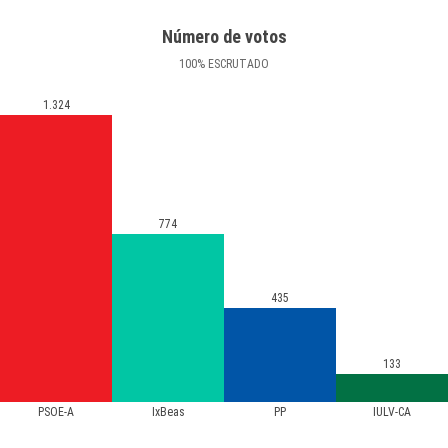
Número de votos
100
%
ESCRUTADO
1.324
774
435
133
PSOE-A
IxBeas
PP
IULV-CA