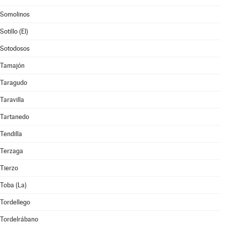
Somolinos
Sotillo (El)
Sotodosos
Tamajón
Taragudo
Taravilla
Tartanedo
Tendilla
Terzaga
Tierzo
Toba (La)
Tordellego
Tordelrábano