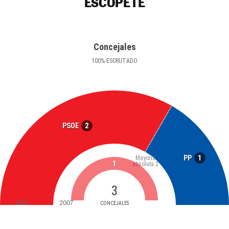
ESCOPETE
Concejales
100
%
ESCRUTADO
2
PSOE
1
PP
Mayoría
1
absoluta
2
3
2011
2007
CONCEJALES