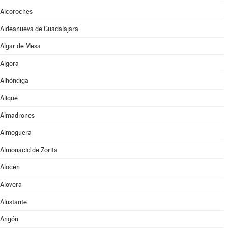
Alcoroches
Aldeanueva de Guadalajara
Algar de Mesa
Algora
Alhóndiga
Alique
Almadrones
Almoguera
Almonacid de Zorita
Alocén
Alovera
Alustante
Angón