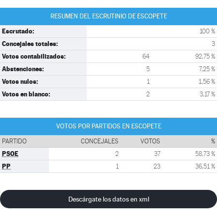
RESUMEN DEL ESCRUTINIO DE ESCOPETE
Escrutado:
100 %
Concejales totales:
3
Votos contabilizados:
64
92,75 %
Abstenciones:
5
7,25 %
Votos nulos:
1
1,56 %
Votos en blanco:
2
3,17 %
VOTOS POR PARTIDOS EN ESCOPETE
PARTIDO
CONCEJALES
VOTOS
%
PSOE
2
37
58,73 %
PP
1
23
36,51 %
Descárgate los datos en xml