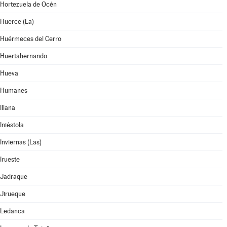
Hortezuela de Océn
Huerce (La)
Huérmeces del Cerro
Huertahernando
Hueva
Humanes
Illana
Iniéstola
Inviernas (Las)
Irueste
Jadraque
Jirueque
Ledanca