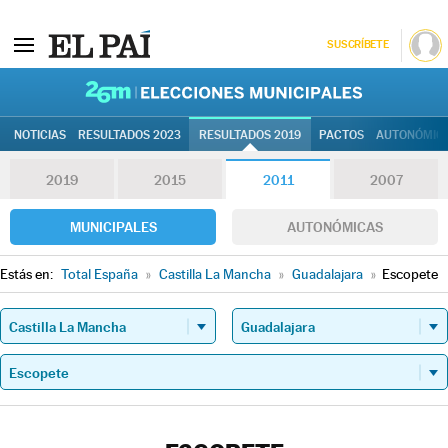
SUSCRÍBETE
26M | Elec
NOTICIAS
RESULTADOS 2023
RESULTADOS 2019
PACTOS
AUTONÓMIC
2019
2015
2011
2007
MUNICIPALES
AUTONÓMICAS
Estás en:
Total España
»
Castilla La Mancha
»
Guadalajara
»
Escopete