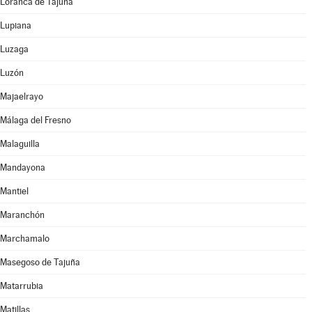
Loranca de Tajuña
Lupiana
Luzaga
Luzón
Majaelrayo
Málaga del Fresno
Malaguilla
Mandayona
Mantiel
Maranchón
Marchamalo
Masegoso de Tajuña
Matarrubia
Matillas