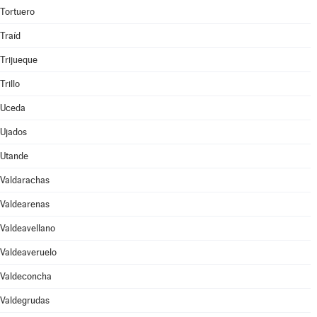
Tortuero
Traíd
Trijueque
Trillo
Uceda
Ujados
Utande
Valdarachas
Valdearenas
Valdeavellano
Valdeaveruelo
Valdeconcha
Valdegrudas