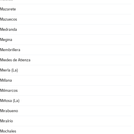
Mazarete
Mazuecos
Medranda
Megina
Membrillera
Miedes de Atienza
Mierla (La)
Millana
Milmarcos
Miñosa (La)
Mirabueno
Miralrío
Mochales