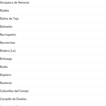
Azuqueca de Henares
Baides
Baños de Tajo
Bañuelos
Barriopedro
Berninches
Bodera (La)
Brihuega
Budia
Bujalaro
Bustares
Cabanillas del Campo
Campillo de Dueñas