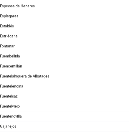
Espinosa de Henares
Esplegares
Establés
Estriégana
Fontanar
Fuembellida
Fuencemillán
Fuentelahiguera de Albatages
Fuentelencina
Fuentelsaz
Fuentelviejo
Fuentenovilla
Gajanejos