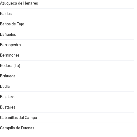
Azuqueca de Henares
Baides
Baños de Tajo
Bañuelos
Barriopedro
Berninches
Bodera (La)
Brihuega
Budia
Bujalaro
Bustares
Cabanillas del Campo
Campillo de Dueñas