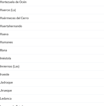
Hortezuela de Océn
Huerce (La)
Huérmeces del Cerro
Huertahernando
Hueva
Humanes
Illana
Iniéstola
Inviernas (Las)
Irueste
Jadraque
Jirueque
Ledanca