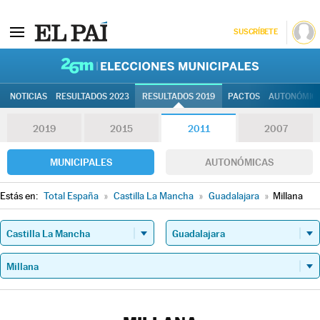
SUSCRÍBETE
26M | Elec
NOTICIAS
RESULTADOS 2023
RESULTADOS 2019
PACTOS
AUTONÓMIC
2019
2015
2011
2007
MUNICIPALES
AUTONÓMICAS
Estás en:
Total España
»
Castilla La Mancha
»
Guadalajara
»
Millana