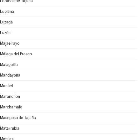
Loranca de Tajuña
Lupiana
Luzaga
Luzón
Majaelrayo
Málaga del Fresno
Malaguilla
Mandayona
Mantiel
Maranchón
Marchamalo
Masegoso de Tajuña
Matarrubia
Matillas