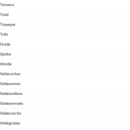
Tortuero
Traíd
Trijueque
Trillo
Uceda
Ujados
Utande
Valdarachas
Valdearenas
Valdeavellano
Valdeaveruelo
Valdeconcha
Valdegrudas