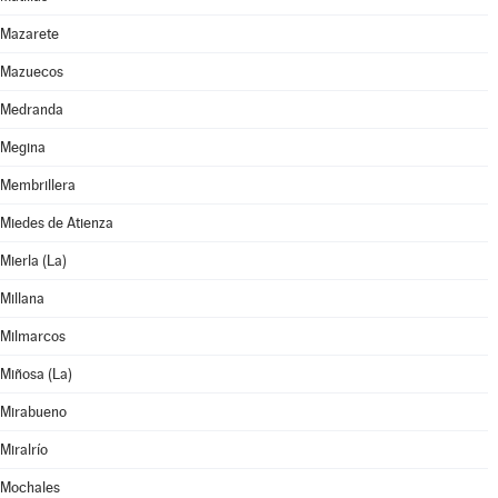
Mazarete
Mazuecos
Medranda
Megina
Membrillera
Miedes de Atienza
Mierla (La)
Millana
Milmarcos
Miñosa (La)
Mirabueno
Miralrío
Mochales