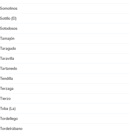
Somolinos
Sotillo (El)
Sotodosos
Tamajón
Taragudo
Taravilla
Tartanedo
Tendilla
Terzaga
Tierzo
Toba (La)
Tordellego
Tordelrábano