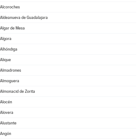
Alcoroches
Aldeanueva de Guadalajara
Algar de Mesa
Algora
Alhóndiga
Alique
Almadrones
Almoguera
Almonacid de Zorita
Alocén
Alovera
Alustante
Angón