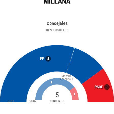
MILLANA
Concejales
100
%
ESCRUTADO
4
PP
Mayoría
absoluta
3
4
1
PSOE
5
1
2011
2007
CONCEJALES