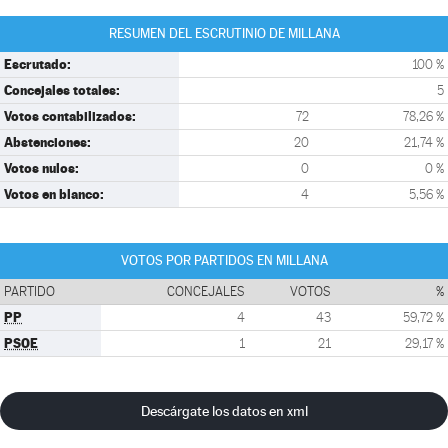
RESUMEN DEL ESCRUTINIO DE MILLANA
Escrutado:
100 %
Concejales totales:
5
Votos contabilizados:
72
78,26 %
Abstenciones:
20
21,74 %
Votos nulos:
0
0 %
Votos en blanco:
4
5,56 %
VOTOS POR PARTIDOS EN MILLANA
PARTIDO
CONCEJALES
VOTOS
%
PP
4
43
59,72 %
PSOE
1
21
29,17 %
Descárgate los datos en xml