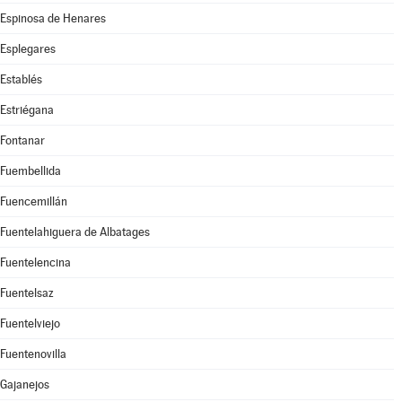
Espinosa de Henares
Esplegares
Establés
Estriégana
Fontanar
Fuembellida
Fuencemillán
Fuentelahiguera de Albatages
Fuentelencina
Fuentelsaz
Fuentelviejo
Fuentenovilla
Gajanejos