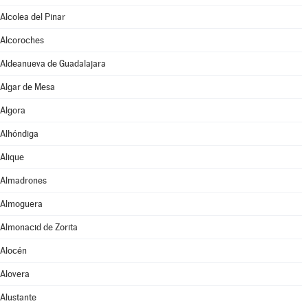
Alcolea del Pinar
Alcoroches
Aldeanueva de Guadalajara
Algar de Mesa
Algora
Alhóndiga
Alique
Almadrones
Almoguera
Almonacid de Zorita
Alocén
Alovera
Alustante