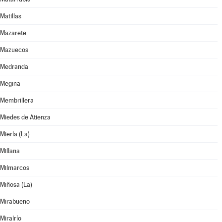
Matillas
Mazarete
Mazuecos
Medranda
Megina
Membrillera
Miedes de Atienza
Mierla (La)
Millana
Milmarcos
Miñosa (La)
Mirabueno
Miralrío