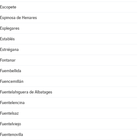
Escopete
Espinosa de Henares
Esplegares
Establés
Estriégana
Fontanar
Fuembellida
Fuencemillán
Fuentelahiguera de Albatages
Fuentelencina
Fuentelsaz
Fuentelviejo
Fuentenovilla