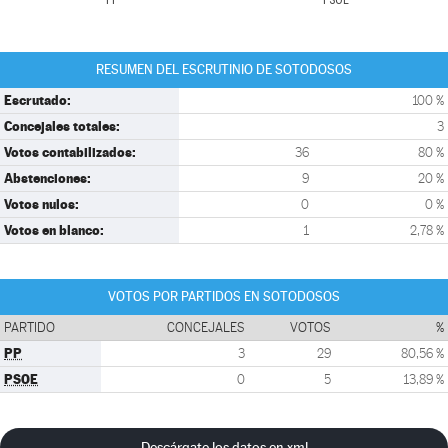
PP
PSOE
RESUMEN DEL ESCRUTINIO DE SOTODOSOS
Escrutado:
100 %
Concejales totales:
3
Votos contabilizados:
36
80 %
Abstenciones:
9
20 %
Votos nulos:
0
0 %
Votos en blanco:
1
2,78 %
VOTOS POR PARTIDOS EN SOTODOSOS
PARTIDO
CONCEJALES
VOTOS
%
PP
3
29
80,56 %
PSOE
0
5
13,89 %
Descárgate los datos en xml