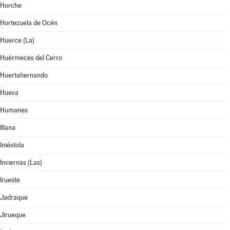
Horche
Hortezuela de Océn
Huerce (La)
Huérmeces del Cerro
Huertahernando
Hueva
Humanes
Illana
Iniéstola
Inviernas (Las)
Irueste
Jadraque
Jirueque