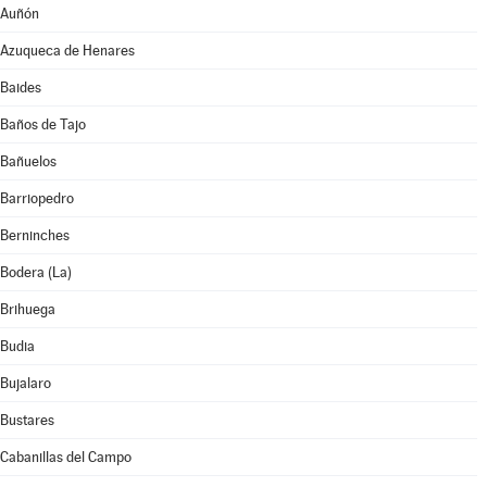
Auñón
Azuqueca de Henares
Baides
Baños de Tajo
Bañuelos
Barriopedro
Berninches
Bodera (La)
Brihuega
Budia
Bujalaro
Bustares
Cabanillas del Campo