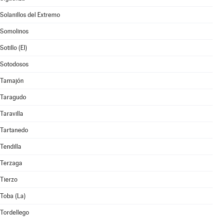
Solanillos del Extremo
Somolinos
Sotillo (El)
Sotodosos
Tamajón
Taragudo
Taravilla
Tartanedo
Tendilla
Terzaga
Tierzo
Toba (La)
Tordellego