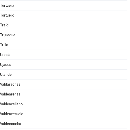
Tortuera
Tortuero
Traíd
Trijueque
Trillo
Uceda
Ujados
Utande
Valdarachas
Valdearenas
Valdeavellano
Valdeaveruelo
Valdeconcha