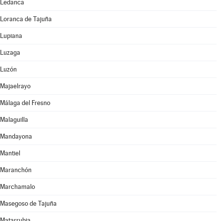
Ledanca
Loranca de Tajuña
Lupiana
Luzaga
Luzón
Majaelrayo
Málaga del Fresno
Malaguilla
Mandayona
Mantiel
Maranchón
Marchamalo
Masegoso de Tajuña
Matarrubia