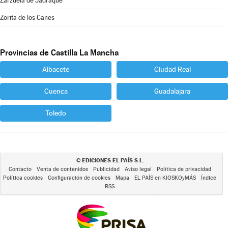
Zarzuela de Jadraque
Zorita de los Canes
Provincias de Castilla La Mancha
Albacete
Ciudad Real
Cuenca
Guadalajara
Toledo
EDICIONES EL PAÍS S.L.
©
Contacto
Venta de contenidos
Publicidad
Aviso legal
Política de privacidad
Política cookies
Configuración de cookies
Mapa
EL PAÍS en KIOSKOyMÁS
Índice
RSS