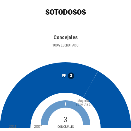
SOTODOSOS
Concejales
100
%
ESCRUTADO
3
PP
Mayoría
1
absoluta
2
3
2011
2007
CONCEJALES