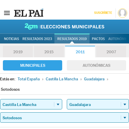
SUSCRÍBETE
26M | Elec
NOTICIAS
RESULTADOS 2023
RESULTADOS 2019
PACTOS
AUTONÓMIC
2019
2015
2011
2007
MUNICIPALES
AUTONÓMICAS
Estás en:
Total España
»
Castilla La Mancha
»
Guadalajara
»
Sotodosos