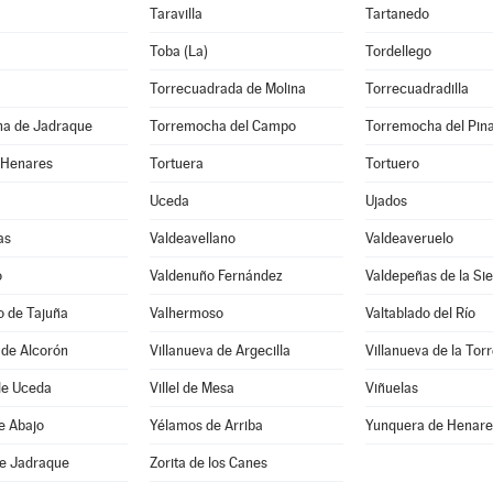
Taravilla
Tartanedo
Toba (La)
Tordellego
Torrecuadrada de Molina
Torrecuadradilla
a de Jadraque
Torremocha del Campo
Torremocha del Pin
 Henares
Tortuera
Tortuero
Uceda
Ujados
as
Valdeavellano
Valdeaveruelo
o
Valdenuño Fernández
Valdepeñas de la Sie
o de Tajuña
Valhermoso
Valtablado del Río
 de Alcorón
Villanueva de Argecilla
Villanueva de la Tor
de Uceda
Villel de Mesa
Viñuelas
e Abajo
Yélamos de Arriba
Yunquera de Henare
de Jadraque
Zorita de los Canes