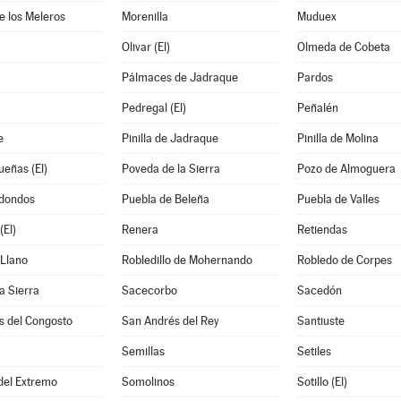
de los Meleros
Morenilla
Muduex
Olivar (El)
Olmeda de Cobeta
Pálmaces de Jadraque
Pardos
Pedregal (El)
Peñalén
e
Pinilla de Jadraque
Pinilla de Molina
eñas (El)
Poveda de la Sierra
Pozo de Almoguera
dondos
Puebla de Beleña
Puebla de Valles
El)
Renera
Retiendas
 Llano
Robledillo de Mohernando
Robledo de Corpes
a Sierra
Sacecorbo
Sacedón
s del Congosto
San Andrés del Rey
Santiuste
Semillas
Setiles
 del Extremo
Somolinos
Sotillo (El)