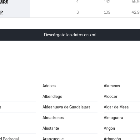
PSOE
4
142
55,9
PP
3
109
42,9
Descárgate los datos en xml
Adobes
Alaminos
Albendiego
Alcocer
s
Aldeanueva de Guadalajara
Algar de Mesa
Almadrones
Almoguera
Alustante
Angón
l Pedregal
Aranzueque
Arbancón