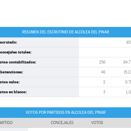
RESUMEN DEL ESCRUTINIO DE ALCOLEA DEL PINAR
scrutado:
10
oncejales totales:
otos contabilizados:
256
84,7
bstenciones:
46
15,2
otos nulos:
2
0,7
otos en blanco:
3
1,1
VOTOS POR PARTIDOS EN ALCOLEA DEL PINAR
ARTIDO
CONCEJALES
VOTOS