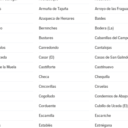
s
Armuña de Tajuña
Arroyo de las Fragua
Azuqueca de Henares
Baides
ro
Berninches
Bodera (La)
Bustares
Cabanillas del Camp
los
Canredondo
Cantalojas
ceda
Casar (El)
Casas de San Galind
de la Muela
Castilforte
Castilnuevo
Checa
Chequilla
Cincovillas
Ciruelas
Cogolludo
Condemios de Abajo
Corduente
Cubillo de Uceda (El)
Escamilla
Escariche
s
Establés
Estriégana