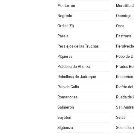
Montarrón
Moratilla 
Negredo
Ocentejo
Ordial (El)
Orea
Pareja
Pastrana
Peralejos de las Truchas
Peralvech
Piqueras
Pobo de Du
Prádena de Atienza
Prados Re
Rebollosa de Jadraque
Recuenco (
Rillo de Gallo
Riofrío del
Romanones
Rueda de l
Salmerón
San André
Sayatón
Selas
Sigüenza
Solanillos