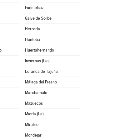
Fuentelsaz
Galve de Sorbe
Herrería
Hontoba
o
Huertahernando
Inviernas (Las)
Loranca de Tajuña
Málaga del Fresno
Marchamalo
Mazuecos
Mierla (La)
Miralrío
Mondéjar