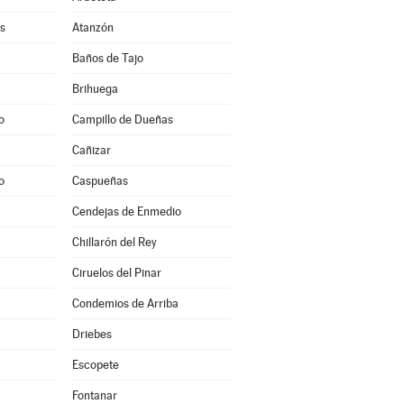
s
Atanzón
Baños de Tajo
Brihuega
o
Campillo de Dueñas
Cañizar
o
Caspueñas
Cendejas de Enmedio
Chillarón del Rey
Ciruelos del Pinar
Condemios de Arriba
Driebes
Escopete
Fontanar