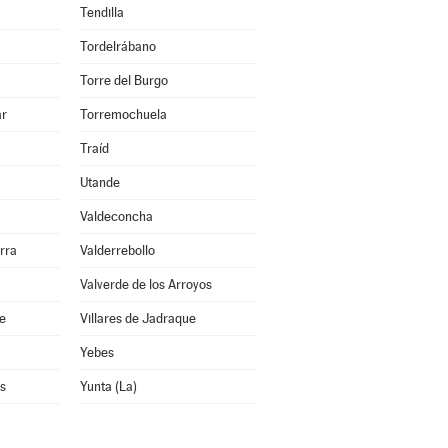
Tendilla
Tordelrábano
Torre del Burgo
ar
Torremochuela
Traíd
Utande
Valdeconcha
rra
Valderrebollo
Valverde de los Arroyos
re
Villares de Jadraque
Yebes
s
Yunta (La)