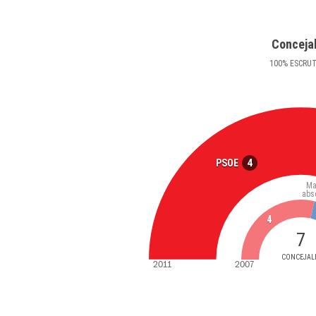
Conceja
100
%
ESCRU
4
PSOE
Ma
abs
4
7
CONCEJAL
2011
2007