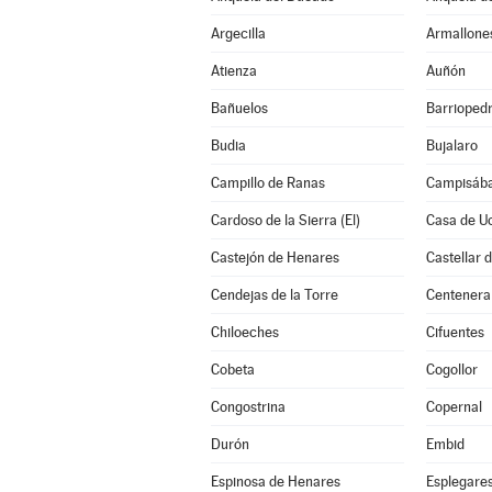
Argecilla
Armallone
Atienza
Auñón
Bañuelos
Barrioped
Budia
Bujalaro
Campillo de Ranas
Campisába
Cardoso de la Sierra (El)
Casa de U
Castejón de Henares
Castellar 
Cendejas de la Torre
Centenera
Chiloeches
Cifuentes
Cobeta
Cogollor
Congostrina
Copernal
Durón
Embid
Espinosa de Henares
Esplegare