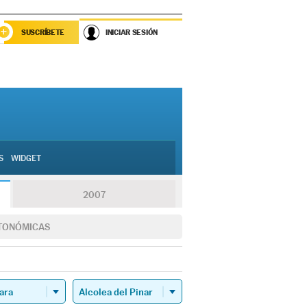
SUSCRÍBETE
INICIAR SESIÓN
S
WIDGET
2007
TONÓMICAS