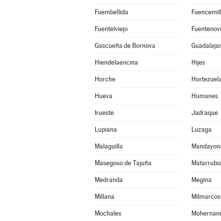
Fuembellida
Fuencemil
Fuentelviejo
Fuentenovi
Gascueña de Bornova
Guadalaja
Hiendelaencina
Hijes
Horche
Hortezuel
Hueva
Humanes
Irueste
Jadraque
Lupiana
Luzaga
Malaguilla
Mandayon
Masegoso de Tajuña
Matarrubi
Medranda
Megina
Millana
Milmarcos
Mochales
Mohernan