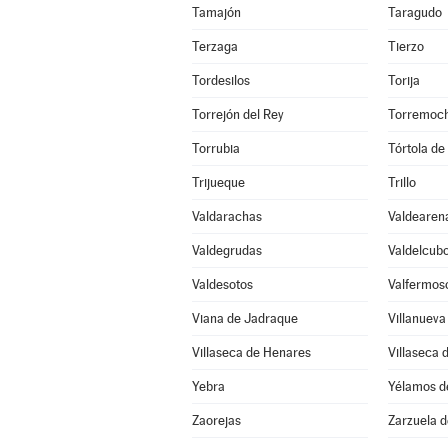
Tamajón
Taragudo
Terzaga
Tierzo
Tordesilos
Torija
Torrejón del Rey
Torremoch
Torrubia
Tórtola de
Trijueque
Trillo
Valdarachas
Valdearen
Valdegrudas
Valdelcub
Valdesotos
Valfermos
Viana de Jadraque
Villanueva
Villaseca de Henares
Villaseca 
Yebra
Yélamos d
Zaorejas
Zarzuela 