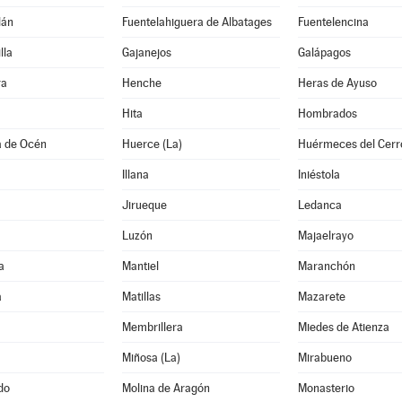
lán
Fuentelahiguera de Albatages
Fuentelencina
lla
Gajanejos
Galápagos
ra
Henche
Heras de Ayuso
Hita
Hombrados
a de Océn
Huerce (La)
Huérmeces del Cerr
Illana
Iniéstola
Jirueque
Ledanca
Luzón
Majaelrayo
a
Mantiel
Maranchón
a
Matillas
Mazarete
Membrillera
Miedes de Atienza
Miñosa (La)
Mirabueno
do
Molina de Aragón
Monasterio