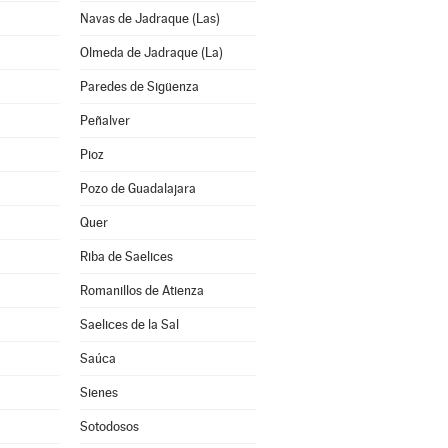
Navas de Jadraque (Las)
Olmeda de Jadraque (La)
Paredes de Sigüenza
Peñalver
Pioz
Pozo de Guadalajara
Quer
Riba de Saelices
Romanillos de Atienza
Saelices de la Sal
Saúca
Sienes
Sotodosos