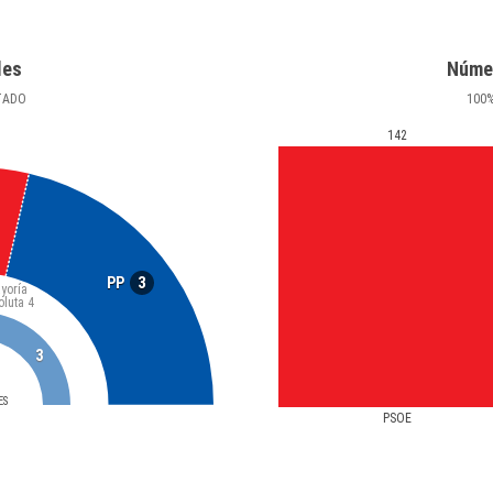
les
Núme
TADO
100
142
3
PP
yoría
oluta
4
3
ES
PSOE