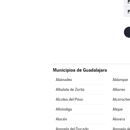
Municipios de Guadalajara
Abánades
Ablanque
Albalate de Zorita
Albares
Alcolea del Pinar
Alcoroche
Alhóndiga
Alique
Alocén
Alovera
Anquela del Ducado
Anquela de