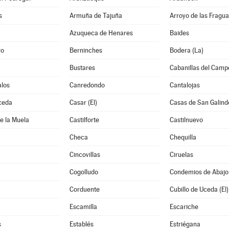
s
Armuña de Tajuña
Arroyo de las Fragua
Azuqueca de Henares
Baides
ro
Berninches
Bodera (La)
Bustares
Cabanillas del Camp
los
Canredondo
Cantalojas
ceda
Casar (El)
Casas de San Galind
de la Muela
Castilforte
Castilnuevo
Checa
Chequilla
Cincovillas
Ciruelas
Cogolludo
Condemios de Abajo
Corduente
Cubillo de Uceda (El)
Escamilla
Escariche
s
Establés
Estriégana