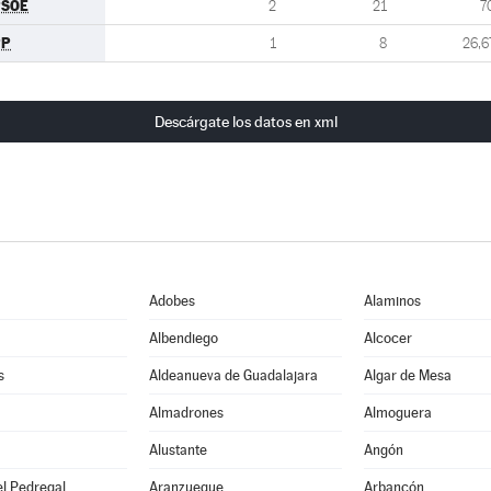
PSOE
2
21
7
PP
1
8
26,6
Descárgate los datos en xml
Adobes
Alaminos
Albendiego
Alcocer
s
Aldeanueva de Guadalajara
Algar de Mesa
Almadrones
Almoguera
Alustante
Angón
l Pedregal
Aranzueque
Arbancón