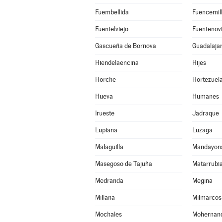
Fuembellida
Fuencemil
Fuentelviejo
Fuentenovi
Gascueña de Bornova
Guadalaja
Hiendelaencina
Hijes
Horche
Hortezuel
Hueva
Humanes
Irueste
Jadraque
Lupiana
Luzaga
Malaguilla
Mandayon
Masegoso de Tajuña
Matarrubi
Medranda
Megina
Millana
Milmarcos
Mochales
Mohernan