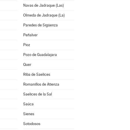
Navas de Jadraque (Las)
Olmeda de Jadraque (La)
Paredes de Sigüenza
Peñalver
Pioz
Pozo de Guadalajara
Quer
Riba de Saelices
Romanillos de Atienza
Saelices de la Sal
Saúca
Sienes
Sotodosos