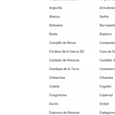
Argecilla
Armallone
Atienza
Auñón
Bañuelos
Barrioped
Budia
Bujalaro
Campillo de Ranas
Campisába
Cardoso de la Sierra (El)
Casa de U
Castejón de Henares
Castellar 
Cendejas de la Torre
Centenera
Chiloeches
Cifuentes
Cobeta
Cogollor
Congostrina
Copernal
Durón
Embid
Espinosa de Henares
Esplegare