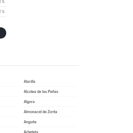
0 %
7 %
Alarilla
Alcolea de las Peñas
Algora
Almonacid de Zorita
Anguita
Arbeteta