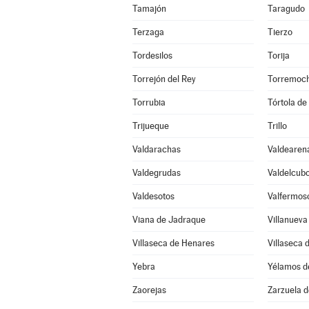
Tamajón
Taragudo
Terzaga
Tierzo
Tordesilos
Torija
Torrejón del Rey
Torremoch
Torrubia
Tórtola de
Trijueque
Trillo
Valdarachas
Valdearen
Valdegrudas
Valdelcub
Valdesotos
Valfermos
Viana de Jadraque
Villanueva
Villaseca de Henares
Villaseca 
Yebra
Yélamos d
Zaorejas
Zarzuela 