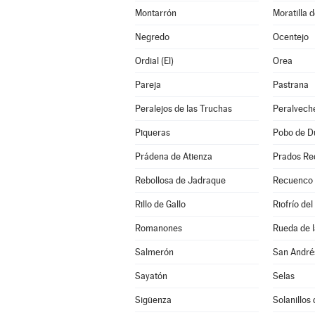
Montarrón
Moratilla 
Negredo
Ocentejo
Ordial (El)
Orea
Pareja
Pastrana
Peralejos de las Truchas
Peralvech
Piqueras
Pobo de Du
Prádena de Atienza
Prados Re
Rebollosa de Jadraque
Recuenco (
Rillo de Gallo
Riofrío del
Romanones
Rueda de l
Salmerón
San André
Sayatón
Selas
Sigüenza
Solanillos