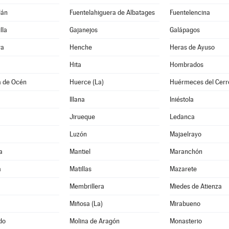
lán
Fuentelahiguera de Albatages
Fuentelencina
lla
Gajanejos
Galápagos
ra
Henche
Heras de Ayuso
Hita
Hombrados
a de Océn
Huerce (La)
Huérmeces del Cerr
Illana
Iniéstola
Jirueque
Ledanca
Luzón
Majaelrayo
a
Mantiel
Maranchón
a
Matillas
Mazarete
Membrillera
Miedes de Atienza
Miñosa (La)
Mirabueno
do
Molina de Aragón
Monasterio