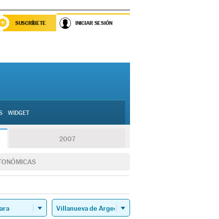
SUSCRÍBETE
INICIAR SESIÓN
S
WIDGET
2007
TONÓMICAS