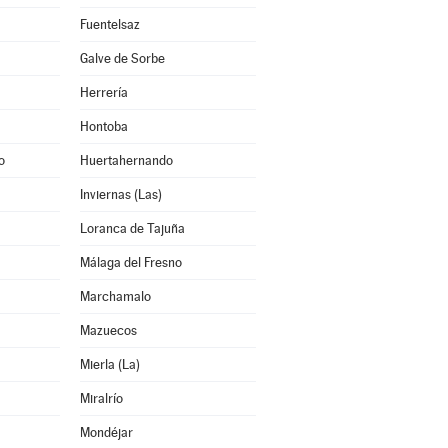
Fuentelsaz
Galve de Sorbe
Herrería
Hontoba
o
Huertahernando
Inviernas (Las)
Loranca de Tajuña
Málaga del Fresno
Marchamalo
Mazuecos
Mierla (La)
Miralrío
Mondéjar