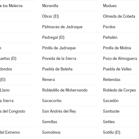
de los Meleros
Morenilla
Muduex
Olivar (El)
Olmeda de Cobeta
Pálmaces de Jadraque
Pardos
Pedregal (El)
Peñalén
e
Pinilla de Jadraque
Pinilla de Molina
eñas (El)
Poveda de la Sierra
Pozo de Almoguera
dondos
Puebla de Beleña
Puebla de Valles
El)
Renera
Retiendas
 Llano
Robledillo de Mohernando
Robledo de Corpes
a Sierra
Sacecorbo
Sacedón
s del Congosto
San Andrés del Rey
Santiuste
Semillas
Setiles
 del Extremo
Somolinos
Sotillo (El)