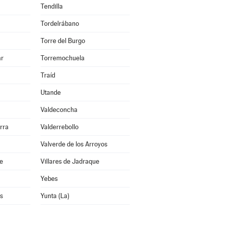
Tendilla
Tordelrábano
Torre del Burgo
ar
Torremochuela
Traíd
Utande
Valdeconcha
rra
Valderrebollo
Valverde de los Arroyos
re
Villares de Jadraque
Yebes
s
Yunta (La)