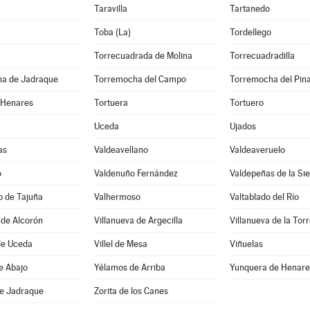
Taravilla
Tartanedo
Toba (La)
Tordellego
Torrecuadrada de Molina
Torrecuadradilla
a de Jadraque
Torremocha del Campo
Torremocha del Pin
 Henares
Tortuera
Tortuero
Uceda
Ujados
as
Valdeavellano
Valdeaveruelo
o
Valdenuño Fernández
Valdepeñas de la Sie
o de Tajuña
Valhermoso
Valtablado del Río
 de Alcorón
Villanueva de Argecilla
Villanueva de la Tor
de Uceda
Villel de Mesa
Viñuelas
e Abajo
Yélamos de Arriba
Yunquera de Henare
de Jadraque
Zorita de los Canes