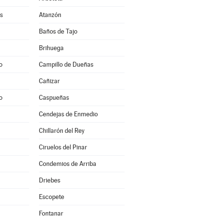
s
Atanzón
Baños de Tajo
Brihuega
o
Campillo de Dueñas
Cañizar
o
Caspueñas
Cendejas de Enmedio
Chillarón del Rey
Ciruelos del Pinar
Condemios de Arriba
Driebes
Escopete
Fontanar