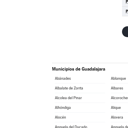
Municipios de Guadalajara
Abánades
Ablanque
Albalate de Zorita
Albares
Alcolea del Pinar
Alcoroche
Alhóndiga
Alique
Alocén
Alovera
Anquela del Ducado
Anquela de