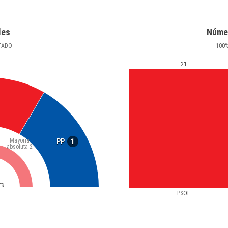
les
Núme
TADO
100
21
Mayoría
1
PP
absoluta
2
ES
PSOE