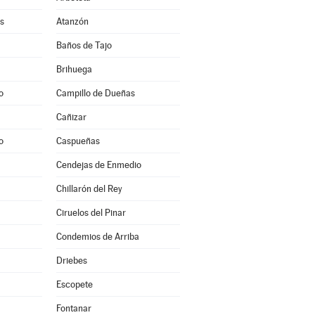
s
Atanzón
Baños de Tajo
Brihuega
o
Campillo de Dueñas
Cañizar
o
Caspueñas
Cendejas de Enmedio
Chillarón del Rey
Ciruelos del Pinar
Condemios de Arriba
Driebes
Escopete
Fontanar