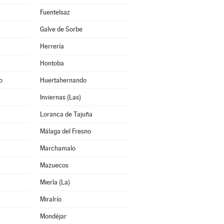
Fuentelsaz
Galve de Sorbe
Herrería
Hontoba
o
Huertahernando
Inviernas (Las)
Loranca de Tajuña
Málaga del Fresno
Marchamalo
Mazuecos
Mierla (La)
Miralrío
Mondéjar