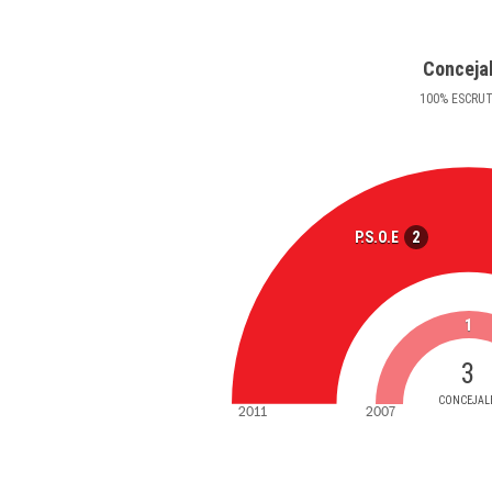
Conceja
100
%
ESCRU
2
P.S.O.E
1
3
CONCEJAL
2011
2007