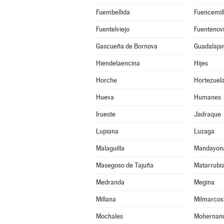
Fuembellida
Fuencemil
Fuentelviejo
Fuentenovi
Gascueña de Bornova
Guadalaja
Hiendelaencina
Hijes
Horche
Hortezuel
Hueva
Humanes
Irueste
Jadraque
Lupiana
Luzaga
Malaguilla
Mandayon
Masegoso de Tajuña
Matarrubi
Medranda
Megina
Millana
Milmarcos
Mochales
Mohernan