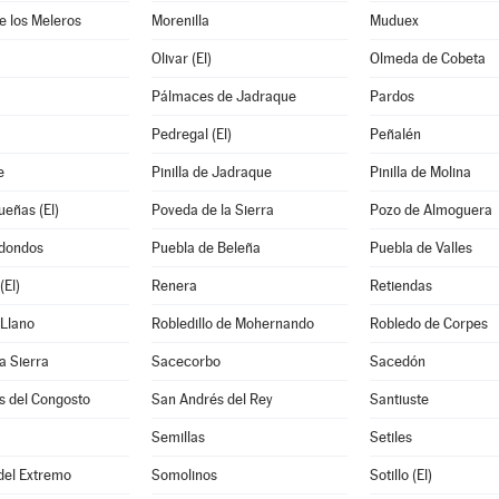
de los Meleros
Morenilla
Muduex
Olivar (El)
Olmeda de Cobeta
Pálmaces de Jadraque
Pardos
Pedregal (El)
Peñalén
e
Pinilla de Jadraque
Pinilla de Molina
eñas (El)
Poveda de la Sierra
Pozo de Almoguera
dondos
Puebla de Beleña
Puebla de Valles
El)
Renera
Retiendas
 Llano
Robledillo de Mohernando
Robledo de Corpes
a Sierra
Sacecorbo
Sacedón
s del Congosto
San Andrés del Rey
Santiuste
Semillas
Setiles
 del Extremo
Somolinos
Sotillo (El)