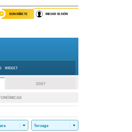
SUSCRÍBETE
INICIAR SESIÓN
S
WIDGET
2007
TONÓMICAS