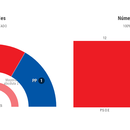
les
Núme
TADO
100
12
Mayoría
1
PP
absoluta
2
ES
P.S.O.E