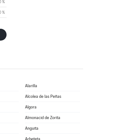
0 %
0 %
Alarilla
Alcolea de las Peñas
Algora
Almonacid de Zorita
Anguita
Arbeteta