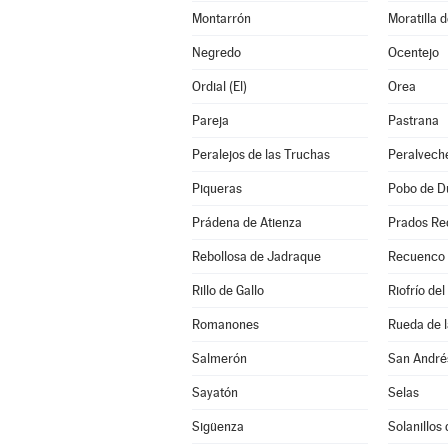
Montarrón
Moratilla 
Negredo
Ocentejo
Ordial (El)
Orea
Pareja
Pastrana
Peralejos de las Truchas
Peralvech
Piqueras
Pobo de Du
Prádena de Atienza
Prados Re
Rebollosa de Jadraque
Recuenco (
Rillo de Gallo
Riofrío del
Romanones
Rueda de l
Salmerón
San André
Sayatón
Selas
Sigüenza
Solanillos