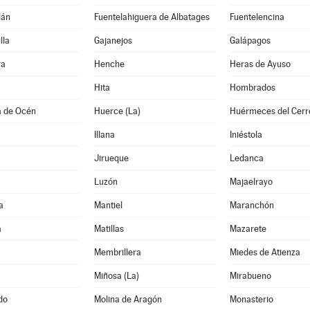
lán
Fuentelahiguera de Albatages
Fuentelencina
lla
Gajanejos
Galápagos
ra
Henche
Heras de Ayuso
Hita
Hombrados
a de Océn
Huerce (La)
Huérmeces del Cerr
Illana
Iniéstola
Jirueque
Ledanca
Luzón
Majaelrayo
a
Mantiel
Maranchón
a
Matillas
Mazarete
Membrillera
Miedes de Atienza
Miñosa (La)
Mirabueno
do
Molina de Aragón
Monasterio