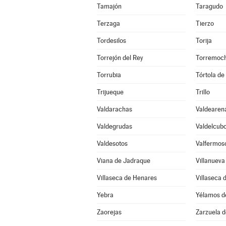
Tamajón
Taragudo
Terzaga
Tierzo
Tordesilos
Torija
Torrejón del Rey
Torremoch
Torrubia
Tórtola de
Trijueque
Trillo
Valdarachas
Valdearen
Valdegrudas
Valdelcub
Valdesotos
Valfermos
Viana de Jadraque
Villanueva
Villaseca de Henares
Villaseca 
Yebra
Yélamos d
Zaorejas
Zarzuela 