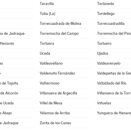
Taravilla
Tartanedo
Toba (La)
Tordellego
Torrecuadrada de Molina
Torrecuadradilla
a de Jadraque
Torremocha del Campo
Torremocha del Pin
 Henares
Tortuera
Tortuero
Uceda
Ujados
as
Valdeavellano
Valdeaveruelo
o
Valdenuño Fernández
Valdepeñas de la Sie
o de Tajuña
Valhermoso
Valtablado del Río
 de Alcorón
Villanueva de Argecilla
Villanueva de la Tor
de Uceda
Villel de Mesa
Viñuelas
e Abajo
Yélamos de Arriba
Yunquera de Henare
de Jadraque
Zorita de los Canes