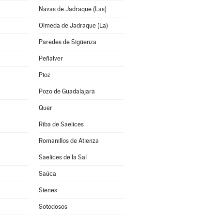
Navas de Jadraque (Las)
Olmeda de Jadraque (La)
Paredes de Sigüenza
Peñalver
Pioz
Pozo de Guadalajara
Quer
Riba de Saelices
Romanillos de Atienza
Saelices de la Sal
Saúca
Sienes
Sotodosos