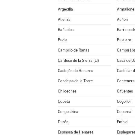
Argecilla
Armallone
Atienza
Auñón
Bañuelos
Barrioped
Budia
Bujalaro
Campillo de Ranas
Campisába
Cardoso de la Sierra (El)
Casa de U
Castejón de Henares
Castellar 
Cendejas de la Torre
Centenera
Chiloeches
Cifuentes
Cobeta
Cogollor
Congostrina
Copernal
Durón
Embid
Espinosa de Henares
Esplegare