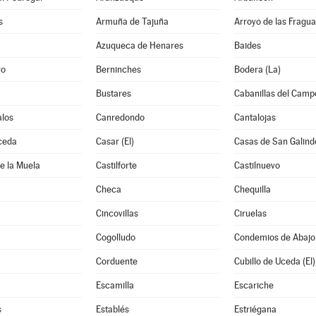
s
Armuña de Tajuña
Arroyo de las Fragua
Azuqueca de Henares
Baides
ro
Berninches
Bodera (La)
Bustares
Cabanillas del Camp
los
Canredondo
Cantalojas
ceda
Casar (El)
Casas de San Galind
de la Muela
Castilforte
Castilnuevo
Checa
Chequilla
Cincovillas
Ciruelas
Cogolludo
Condemios de Abajo
Corduente
Cubillo de Uceda (El)
Escamilla
Escariche
s
Establés
Estriégana