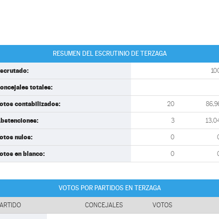
RESUMEN DEL ESCRUTINIO DE TERZAGA
scrutado:
10
oncejales totales:
otos contabilizados:
20
86,9
bstenciones:
3
13,0
otos nulos:
0
otos en blanco:
0
VOTOS POR PARTIDOS EN TERZAGA
ARTIDO
CONCEJALES
VOTOS