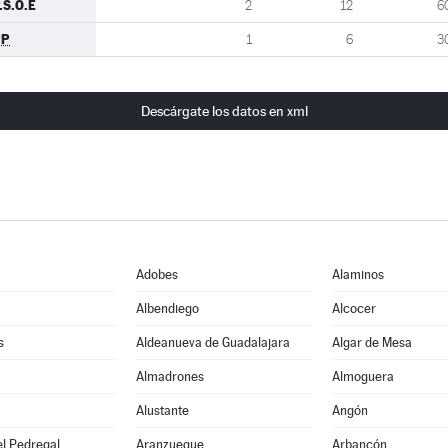
.S.O.E
2
12
6
PP
1
6
3
Descárgate los datos en xml
Adobes
Alaminos
Albendiego
Alcocer
s
Aldeanueva de Guadalajara
Algar de Mesa
Almadrones
Almoguera
Alustante
Angón
l Pedregal
Aranzueque
Arbancón