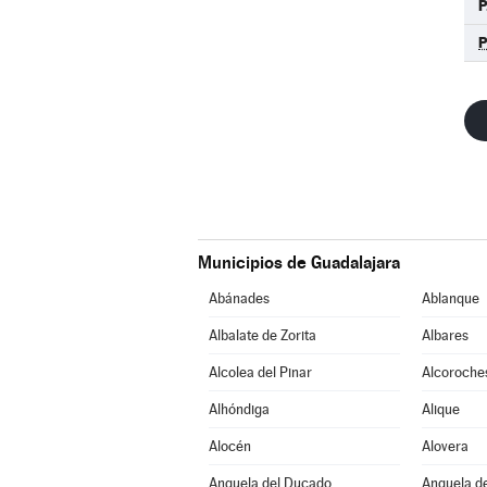
P
Municipios de Guadalajara
Abánades
Ablanque
Albalate de Zorita
Albares
Alcolea del Pinar
Alcoroche
Alhóndiga
Alique
Alocén
Alovera
Anquela del Ducado
Anquela de