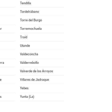
Tendilla
Tordelrábano
Torre del Burgo
ar
Torremochuela
Traíd
Utande
Valdeconcha
rra
Valderrebollo
Valverde de los Arroyos
re
Villares de Jadraque
Yebes
s
Yunta (La)