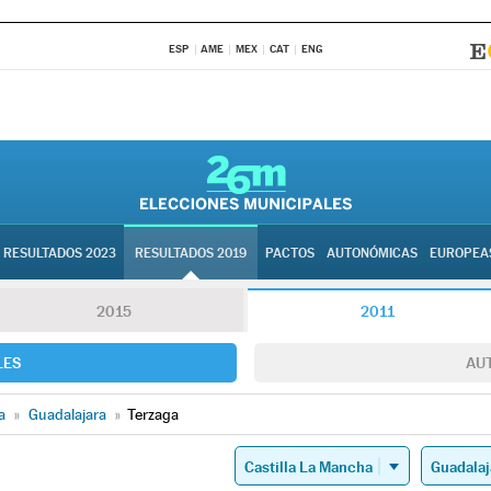
ESP
AME
MEX
CAT
ENG
RESULTADOS 2023
RESULTADOS 2019
PACTOS
AUTONÓMICAS
EUROPEA
2015
2011
LES
AU
a
»
Guadalajara
»
Terzaga