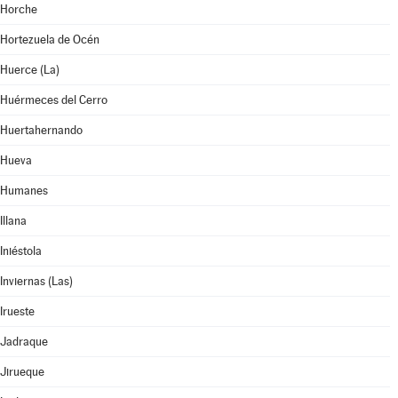
Horche
Hortezuela de Océn
Huerce (La)
Huérmeces del Cerro
Huertahernando
Hueva
Humanes
Illana
Iniéstola
Inviernas (Las)
Irueste
Jadraque
Jirueque