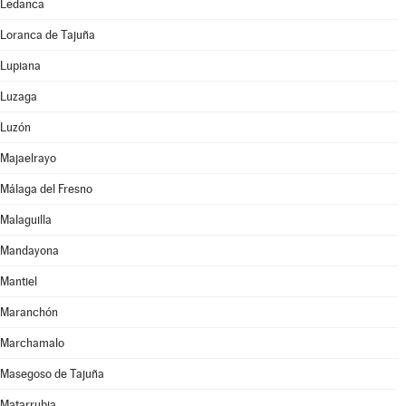
Ledanca
Loranca de Tajuña
Lupiana
Luzaga
Luzón
Majaelrayo
Málaga del Fresno
Malaguilla
Mandayona
Mantiel
Maranchón
Marchamalo
Masegoso de Tajuña
Matarrubia