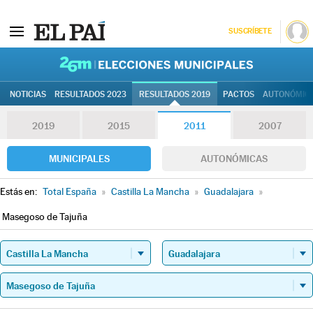
SUSCRÍBETE
26M | Elec
NOTICIAS
RESULTADOS 2023
RESULTADOS 2019
PACTOS
AUTONÓMIC
2019
2015
2011
2007
MUNICIPALES
AUTONÓMICAS
Estás en:
Total España
»
Castilla La Mancha
»
Guadalajara
»
Masegoso de Tajuña