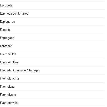
Escopete
Espinosa de Henares
Esplegares
Establés
Estriégana
Fontanar
Fuembellida
Fuencemillán
Fuentelahiguera de Albatages
Fuentelencina
Fuentelsaz
Fuentelviejo
Fuentenovilla