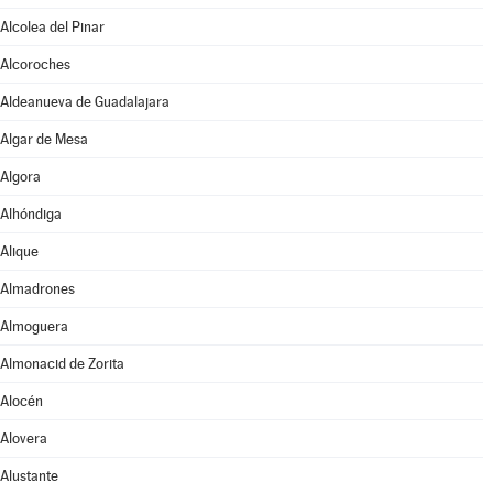
Alcolea del Pinar
Alcoroches
Aldeanueva de Guadalajara
Algar de Mesa
Algora
Alhóndiga
Alique
Almadrones
Almoguera
Almonacid de Zorita
Alocén
Alovera
Alustante