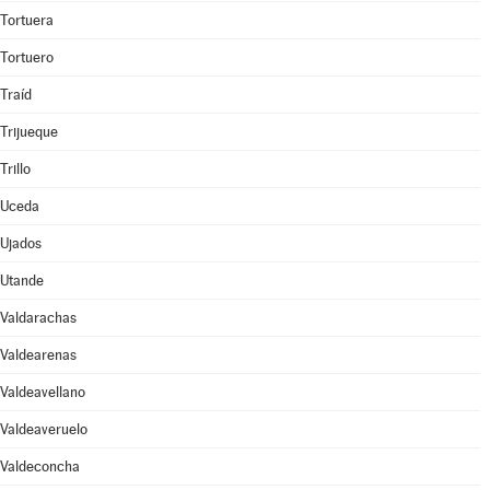
Tortuera
Tortuero
Traíd
Trijueque
Trillo
Uceda
Ujados
Utande
Valdarachas
Valdearenas
Valdeavellano
Valdeaveruelo
Valdeconcha