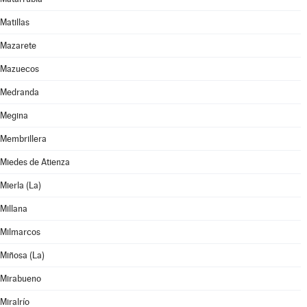
Matillas
Mazarete
Mazuecos
Medranda
Megina
Membrillera
Miedes de Atienza
Mierla (La)
Millana
Milmarcos
Miñosa (La)
Mirabueno
Miralrío