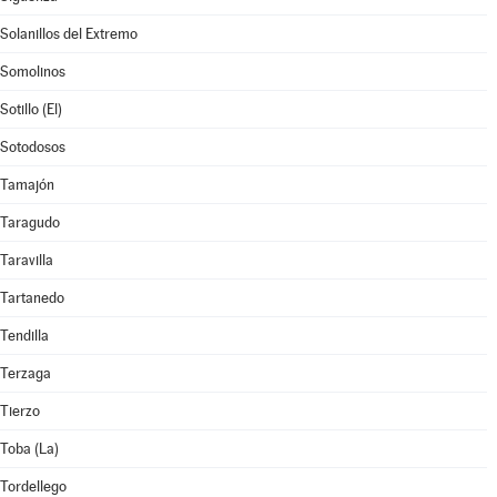
Solanillos del Extremo
Somolinos
Sotillo (El)
Sotodosos
Tamajón
Taragudo
Taravilla
Tartanedo
Tendilla
Terzaga
Tierzo
Toba (La)
Tordellego