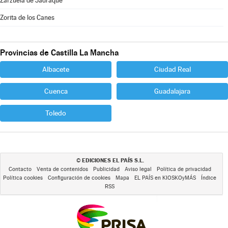
Zarzuela de Jadraque
Zorita de los Canes
Provincias de Castilla La Mancha
Albacete
Ciudad Real
Cuenca
Guadalajara
Toledo
EDICIONES EL PAÍS S.L.
©
Contacto
Venta de contenidos
Publicidad
Aviso legal
Política de privacidad
Política cookies
Configuración de cookies
Mapa
EL PAÍS en KIOSKOyMÁS
Índice
RSS