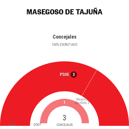
MASEGOSO DE TAJUÑA
Concejales
100
%
ESCRUTADO
3
PSOE
Mayoría
1
absoluta
2
3
2011
2007
CONCEJALES