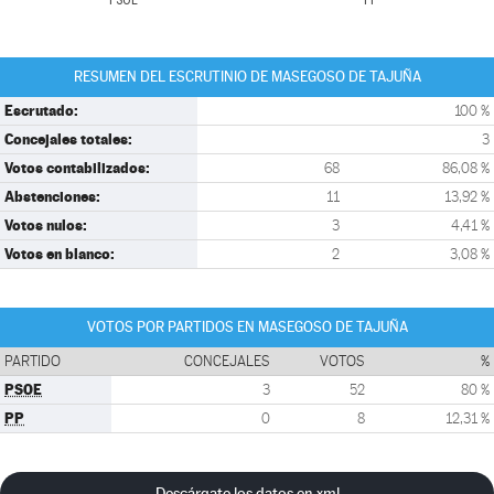
PSOE
PP
RESUMEN DEL ESCRUTINIO DE MASEGOSO DE TAJUÑA
Escrutado:
100 %
Concejales totales:
3
Votos contabilizados:
68
86,08 %
Abstenciones:
11
13,92 %
Votos nulos:
3
4,41 %
Votos en blanco:
2
3,08 %
VOTOS POR PARTIDOS EN MASEGOSO DE TAJUÑA
PARTIDO
CONCEJALES
VOTOS
%
PSOE
3
52
80 %
PP
0
8
12,31 %
Descárgate los datos en xml