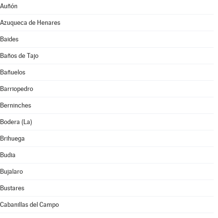
Auñón
Azuqueca de Henares
Baides
Baños de Tajo
Bañuelos
Barriopedro
Berninches
Bodera (La)
Brihuega
Budia
Bujalaro
Bustares
Cabanillas del Campo