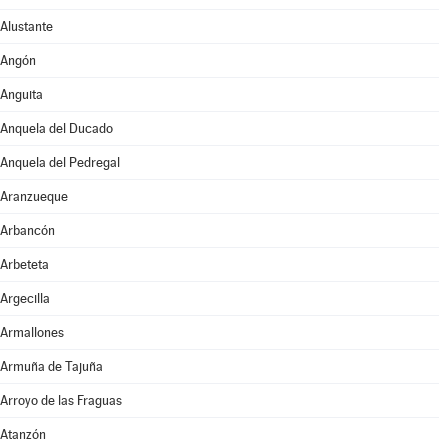
Alustante
Angón
Anguita
Anquela del Ducado
Anquela del Pedregal
Aranzueque
Arbancón
Arbeteta
Argecilla
Armallones
Armuña de Tajuña
Arroyo de las Fraguas
Atanzón