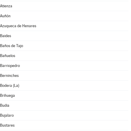
Atienza
Auñón
Azuqueca de Henares
Baides
Baños de Tajo
Bañuelos
Barriopedro
Berninches
Bodera (La)
Brihuega
Budia
Bujalaro
Bustares