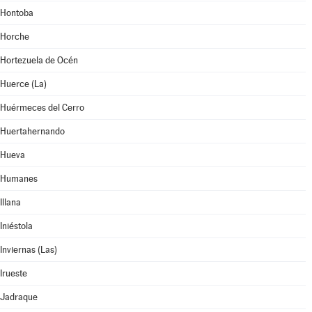
Hontoba
Horche
Hortezuela de Océn
Huerce (La)
Huérmeces del Cerro
Huertahernando
Hueva
Humanes
Illana
Iniéstola
Inviernas (Las)
Irueste
Jadraque