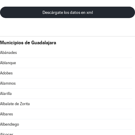
Descárgate los datos en xml
Municipios de Guadalajara
Abánades
Ablanque
Adobes
Alaminos
Alarilla
Albalate de Zorita
Albares
Albendiego
Alcocer