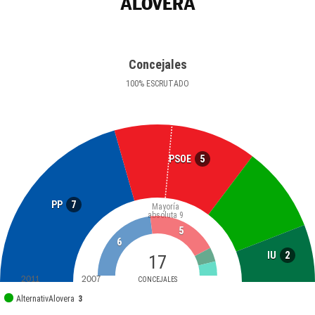
ALOVERA
Concejales
100
%
ESCRUTADO
5
PSOE
7
PP
Mayoría
absoluta
9
5
6
2
IU
17
2011
2007
CONCEJALES
AlternativAlovera
3