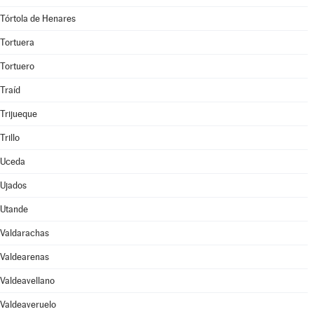
Tórtola de Henares
Tortuera
Tortuero
Traíd
Trijueque
Trillo
Uceda
Ujados
Utande
Valdarachas
Valdearenas
Valdeavellano
Valdeaveruelo