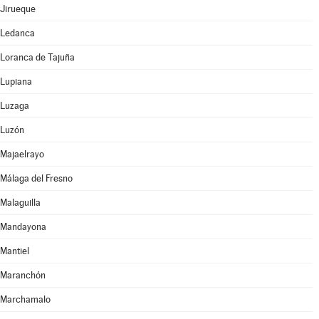
Jirueque
Ledanca
Loranca de Tajuña
Lupiana
Luzaga
Luzón
Majaelrayo
Málaga del Fresno
Malaguilla
Mandayona
Mantiel
Maranchón
Marchamalo