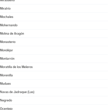
Mirabueno
Miralrío
Mochales
Mohernando
Molina de Aragón
Monasterio
Mondéjar
Montarrón
Moratilla de los Meleros
Morenilla
Muduex
Navas de Jadraque (Las)
Negredo
Ocentejo