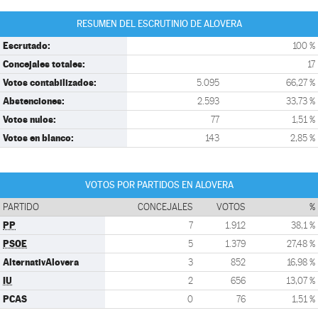
RESUMEN DEL ESCRUTINIO DE ALOVERA
Escrutado:
100 %
Concejales totales:
17
Votos contabilizados:
5.095
66,27 %
Abstenciones:
2.593
33,73 %
Votos nulos:
77
1,51 %
Votos en blanco:
143
2,85 %
VOTOS POR PARTIDOS EN ALOVERA
PARTIDO
CONCEJALES
VOTOS
%
PP
7
1.912
38,1 %
PSOE
5
1.379
27,48 %
AlternativAlovera
3
852
16,98 %
IU
2
656
13,07 %
PCAS
0
76
1,51 %