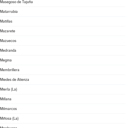
Masegoso de Tajuña
Matarrubia
Matillas
Mazarete
Mazuecos
Medranda
Megina
Membrillera
Miedes de Atienza
Mierla (La)
Millana
Milmarcos
Miñosa (La)