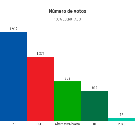
Número de votos
100
%
ESCRUTADO
1.912
1.379
852
656
76
PP
PSOE
AlternativAlovera
IU
PCAS