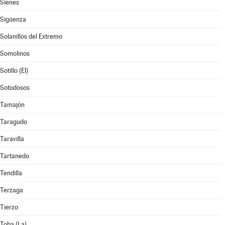
Sienes
Sigüenza
Solanillos del Extremo
Somolinos
Sotillo (El)
Sotodosos
Tamajón
Taragudo
Taravilla
Tartanedo
Tendilla
Terzaga
Tierzo
Toba (La)