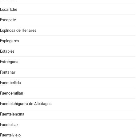
Escariche
Escopete
Espinosa de Henares
Esplegares
Establés
Estriégana
Fontanar
Fuembellida
Fuencemillán
Fuentelahiguera de Albatages
Fuentelencina
Fuentelsaz
Fuentelviejo