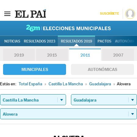
SUSCRÍBETE
26M | Elec
NOTICIAS
RESULTADOS 2023
RESULTADOS 2019
PACTOS
AUTONÓMIC
2019
2015
2011
2007
MUNICIPALES
AUTONÓMICAS
Estás en:
Total España
»
Castilla La Mancha
»
Guadalajara
»
Alovera