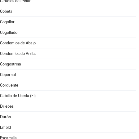
Ciruelos del Pinar
Cobeta
Cogollor
Cogolludo
Condemios de Abajo
Condemios de Arriba
Congostrina
Copernal
Corduente
Cubillo de Uceda (El)
Driebes
Durón
Embid
Escamilla