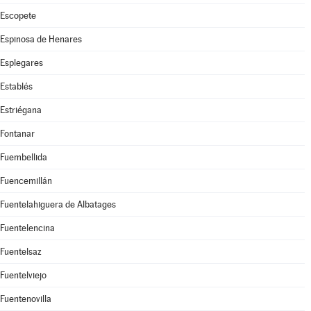
Escopete
Espinosa de Henares
Esplegares
Establés
Estriégana
Fontanar
Fuembellida
Fuencemillán
Fuentelahiguera de Albatages
Fuentelencina
Fuentelsaz
Fuentelviejo
Fuentenovilla