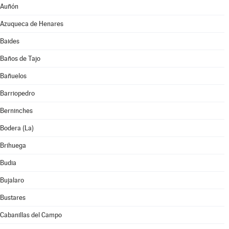
Auñón
Azuqueca de Henares
Baides
Baños de Tajo
Bañuelos
Barriopedro
Berninches
Bodera (La)
Brihuega
Budia
Bujalaro
Bustares
Cabanillas del Campo