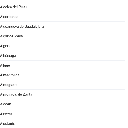
Alcolea del Pinar
Alcoroches
Aldeanueva de Guadalajara
Algar de Mesa
Algora
Alhóndiga
Alique
Almadrones
Almoguera
Almonacid de Zorita
Alocén
Alovera
Alustante