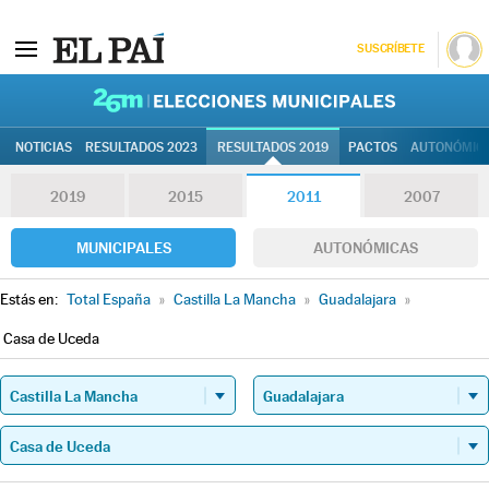
SUSCRÍBETE
26M | Elec
NOTICIAS
RESULTADOS 2023
RESULTADOS 2019
PACTOS
AUTONÓMIC
2019
2015
2011
2007
MUNICIPALES
AUTONÓMICAS
Estás en:
Total España
»
Castilla La Mancha
»
Guadalajara
»
Casa de Uceda