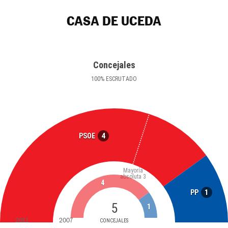
CASA DE UCEDA
Concejales
100
%
ESCRUTADO
4
PSOE
Mayoría
absoluta
3
4
1
PP
5
1
2011
2007
CONCEJALES