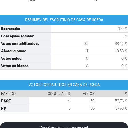
PSOE
PP
RESUMEN DEL ESCRUTINIO DE CASA DE UCEDA
Escrutado:
100 %
Concejales totales:
5
Votos contabilizados:
93
89,42 %
Abstenciones:
11
10,58 %
Votos nulos:
0
0 %
Votos en blanco:
0
0 %
VOTOS POR PARTIDOS EN CASA DE UCEDA
PARTIDO
CONCEJALES
VOTOS
%
PSOE
4
50
53,76 %
PP
1
35
37,63 %
Descárgate los datos en xml