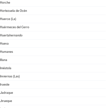
Horche
Hortezuela de Océn
Huerce (La)
Huérmeces del Cerro
Huertahernando
Hueva
Humanes
Illana
Iniéstola
Inviernas (Las)
Irueste
Jadraque
Jirueque