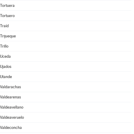
Tortuera
Tortuero
Traíd
Trijueque
Trillo
Uceda
Ujados
Utande
Valdarachas
Valdearenas
Valdeavellano
Valdeaveruelo
Valdeconcha