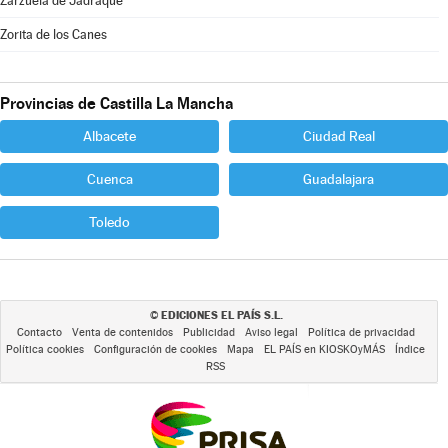
Zarzuela de Jadraque
Zorita de los Canes
Provincias de Castilla La Mancha
Albacete
Ciudad Real
Cuenca
Guadalajara
Toledo
EDICIONES EL PAÍS S.L.
©
Contacto
Venta de contenidos
Publicidad
Aviso legal
Política de privacidad
Política cookies
Configuración de cookies
Mapa
EL PAÍS en KIOSKOyMÁS
Índice
RSS