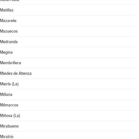
Matillas
Mazarete
Mazuecos
Medranda
Megina
Membrillera
Miedes de Atienza
Mierla (La)
Millana
Milmarcos
Miñosa (La)
Mirabueno
Miralrío