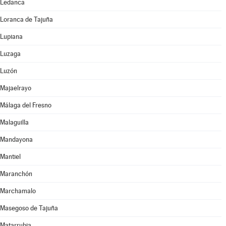
Ledanca
Loranca de Tajuña
Lupiana
Luzaga
Luzón
Majaelrayo
Málaga del Fresno
Malaguilla
Mandayona
Mantiel
Maranchón
Marchamalo
Masegoso de Tajuña
Matarrubia