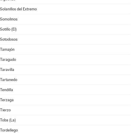
Solanillos del Extremo
Somolinos
Sotillo (El)
Sotodosos
Tamajón
Taragudo
Taravilla
Tartanedo
Tendilla
Terzaga
Tierzo
Toba (La)
Tordellego