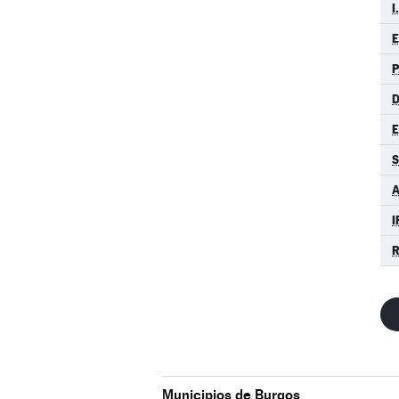
I
P
D
S
A
I
R
Municipios de Burgos