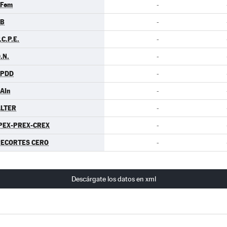
.Fem
-
EB
-
.C.P.E.
-
.N.
-
EPDD
-
AIn
-
LTER
-
PEX-PREX-CREX
-
ECORTES CERO
-
Descárgate los datos en xml