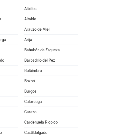
Albillos
a
Altable
Arauzo de Miel
erga
Arija
Bahabón de Esgueva
ado
Barbadillo del Pez
Belbimbre
Bozoó
Burgos
a
Caleruega
Carazo
Cardeñuela Riopico
o
Castildelgado