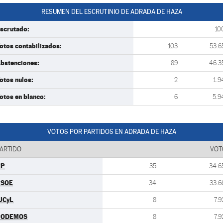
RESUMEN DEL ESCRUTINIO DE ADRADA DE HAZA
scrutado:
10
otos contabilizados:
103
53.6
bstenciones:
89
46.3
otos nulos:
2
1.9
otos en blanco:
6
5.9
VOTOS POR PARTIDOS EN ADRADA DE HAZA
ARTIDO
VOT
PP
35
34.6
PSOE
34
33.6
UCyL
8
7.9
PODEMOS
8
7.9