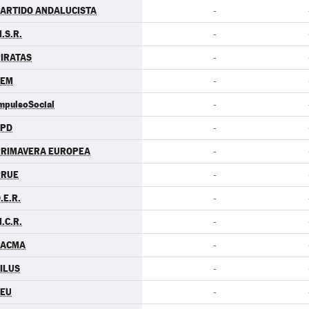
ARTIDO ANDALUCISTA
-
.S.R.
-
IRATAS
-
LEM
-
mpulsoSocial
-
LPD
-
PRIMAVERA EUROPEA
-
RRUE
-
.E.R.
-
.C.R.
-
PACMA
-
ILUS
-
CEU
-