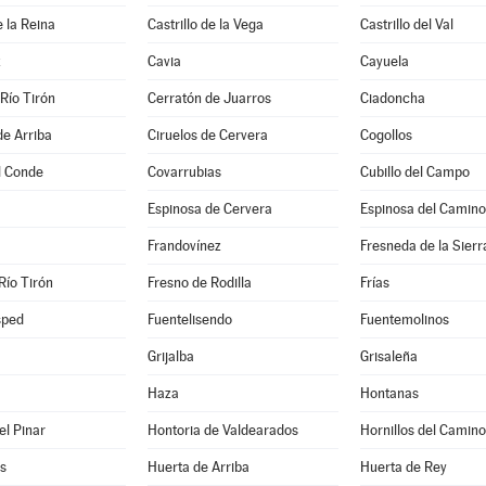
e la Reina
Castrillo de la Vega
Castrillo del Val
z
Cavia
Cayuela
Río Tirón
Cerratón de Juarros
Ciadoncha
de Arriba
Ciruelos de Cervera
Cogollos
l Conde
Covarrubias
Cubillo del Campo
Espinosa de Cervera
Espinosa del Camino
Frandovínez
Fresneda de la Sierr
Río Tirón
Fresno de Rodilla
Frías
sped
Fuentelisendo
Fuentemolinos
Grijalba
Grisaleña
Haza
Hontanas
el Pinar
Hontoria de Valdearados
Hornillos del Camino
s
Huerta de Arriba
Huerta de Rey