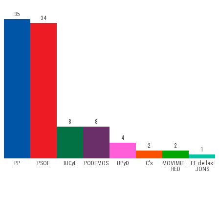
35
34
8
8
4
2
2
1
PP
PSOE
IUCyL
PODEMOS
UPyD
C's
MOVIMIENTO
FE de las
RED
JONS