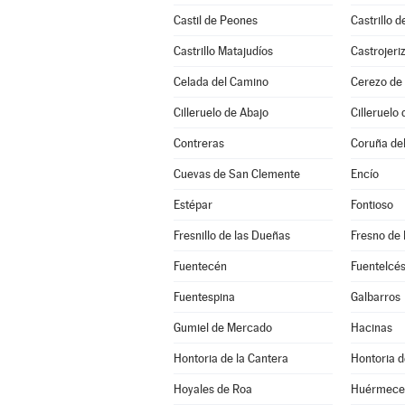
Castil de Peones
Castrillo d
Castrillo Matajudíos
Castrojeri
Celada del Camino
Cerezo de 
Cilleruelo de Abajo
Cilleruelo 
Contreras
Coruña de
Cuevas de San Clemente
Encío
Estépar
Fontioso
Fresnillo de las Dueñas
Fresno de 
Fuentecén
Fuentelcé
Fuentespina
Galbarros
Gumiel de Mercado
Hacinas
Hontoria de la Cantera
Hontoria d
Hoyales de Roa
Huérmece