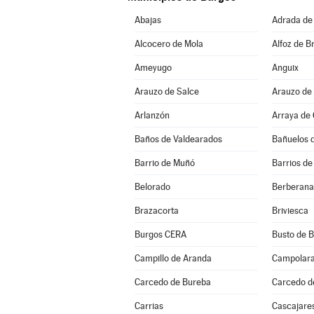
Abajas
Adrada de
Alcocero de Mola
Alfoz de Br
Ameyugo
Anguix
Arauzo de Salce
Arauzo de
Arlanzón
Arraya de
Baños de Valdearados
Bañuelos 
Barrio de Muñó
Barrios de
Belorado
Berberana
Brazacorta
Briviesca
Burgos CERA
Busto de 
Campillo de Aranda
Campolar
Carcedo de Bureba
Carcedo d
Carrias
Cascajare