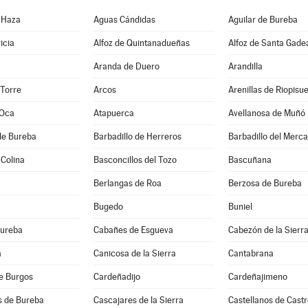
 Haza
Aguas Cándidas
Aguilar de Bureba
icia
Alfoz de Quintanadueñas
Alfoz de Santa Gade
Aranda de Duero
Arandilla
 Torre
Arcos
Arenillas de Riopisu
 Oca
Atapuerca
Avellanosa de Muñó
de Bureba
Barbadillo de Herreros
Barbadillo del Merc
 Colina
Basconcillos del Tozo
Bascuñana
Berlangas de Roa
Berzosa de Bureba
Bugedo
Buniel
Bureba
Cabañes de Esgueva
Cabezón de la Sierr
a
Canicosa de la Sierra
Cantabrana
e Burgos
Cardeñadijo
Cardeñajimeno
s de Bureba
Cascajares de la Sierra
Castellanos de Castr