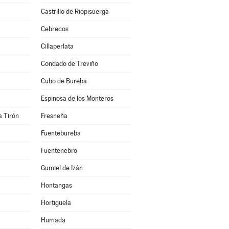
Castrillo de Riopisuerga
Cebrecos
Cillaperlata
Condado de Treviño
Cubo de Bureba
Espinosa de los Monteros
a Tirón
Fresneña
Fuentebureba
Fuentenebro
Gumiel de Izán
Hontangas
Hortigüela
Humada