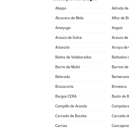
Abajas
Adrada de
Alcocero de Mola
Alfoz de Br
Ameyugo
Anguix
Arauzo de Salce
Arauzo de
Arlanzón
Arraya de
Baños de Valdearados
Bañuelos 
Barrio de Muñó
Barrios de
Belorado
Berberana
Brazacorta
Briviesca
Burgos CERA
Busto de 
Campillo de Aranda
Campolar
Carcedo de Bureba
Carcedo d
Carrias
Cascajare