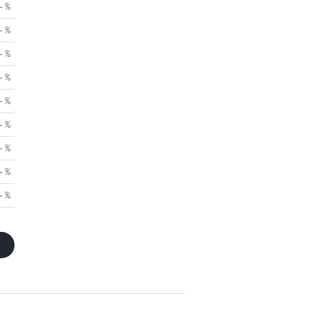
- %
- %
- %
- %
- %
- %
- %
- %
- %