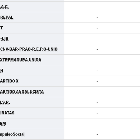
.A.C.
-
PREPAL
-
PT
-
-LIB
-
CNV-BAR-PRAO-R.E.P.O-UNIO
-
EXTREMADURA UNIDA
-
PH
-
ARTIDO X
-
ARTIDO ANDALUCISTA
-
.S.R.
-
IRATAS
-
LEM
-
mpulsoSocial
-