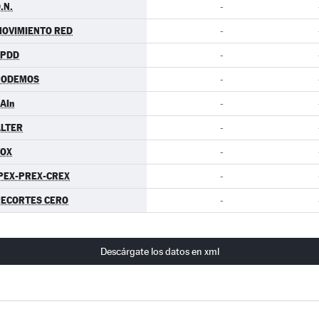
.N.
-
OVIMIENTO RED
-
EPDD
-
PODEMOS
-
AIn
-
LTER
-
VOX
-
PEX-PREX-CREX
-
ECORTES CERO
-
Descárgate los datos en xml