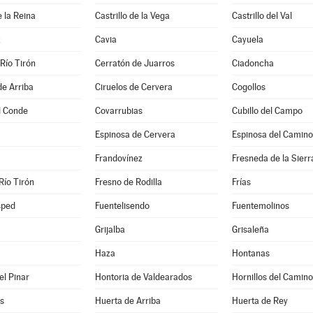
e la Reina
Castrillo de la Vega
Castrillo del Val
z
Cavia
Cayuela
Río Tirón
Cerratón de Juarros
Ciadoncha
de Arriba
Ciruelos de Cervera
Cogollos
l Conde
Covarrubias
Cubillo del Campo
Espinosa de Cervera
Espinosa del Camino
Frandovínez
Fresneda de la Sierr
Río Tirón
Fresno de Rodilla
Frías
sped
Fuentelisendo
Fuentemolinos
Grijalba
Grisaleña
Haza
Hontanas
el Pinar
Hontoria de Valdearados
Hornillos del Camino
s
Huerta de Arriba
Huerta de Rey