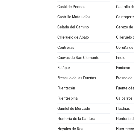
Castil de Peones
Castrillo d
Castrillo Matajudíos
Castrojeri
Celada del Camino
Cerezo de 
Cilleruelo de Abajo
Cilleruelo 
Contreras
Coruña de
Cuevas de San Clemente
Encío
Estépar
Fontioso
Fresnillo de las Dueñas
Fresno de 
Fuentecén
Fuentelcé
Fuentespina
Galbarros
Gumiel de Mercado
Hacinas
Hontoria de la Cantera
Hontoria d
Hoyales de Roa
Huérmece