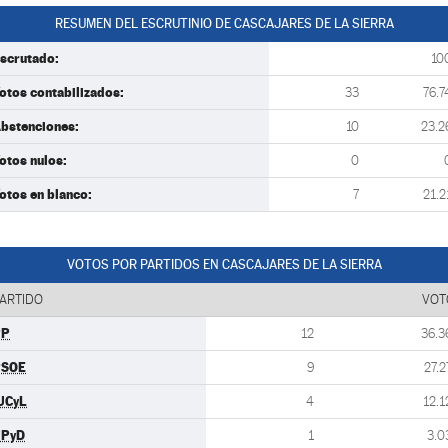
RESUMEN DEL ESCRUTINIO DE CASCAJARES DE LA SIERRA
scrutado:
10
otos contabilizados:
33
76.7
bstenciones:
10
23.2
otos nulos:
0
otos en blanco:
7
21.2
VOTOS POR PARTIDOS EN CASCAJARES DE LA SIERRA
ARTIDO
VOT
PP
12
36.3
PSOE
9
27.2
UCyL
4
12.1
UPyD
1
3.0