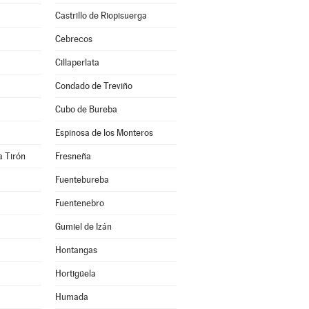
Castrillo de Riopisuerga
Cebrecos
Cillaperlata
Condado de Treviño
Cubo de Bureba
Espinosa de los Monteros
a Tirón
Fresneña
Fuentebureba
Fuentenebro
Gumiel de Izán
Hontangas
Hortigüela
Humada