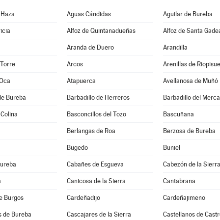
 Haza
Aguas Cándidas
Aguilar de Bureba
icia
Alfoz de Quintanadueñas
Alfoz de Santa Gade
Aranda de Duero
Arandilla
 Torre
Arcos
Arenillas de Riopisu
 Oca
Atapuerca
Avellanosa de Muñó
de Bureba
Barbadillo de Herreros
Barbadillo del Merc
 Colina
Basconcillos del Tozo
Bascuñana
Berlangas de Roa
Berzosa de Bureba
Bugedo
Buniel
Bureba
Cabañes de Esgueva
Cabezón de la Sierr
a
Canicosa de la Sierra
Cantabrana
e Burgos
Cardeñadijo
Cardeñajimeno
s de Bureba
Cascajares de la Sierra
Castellanos de Castr