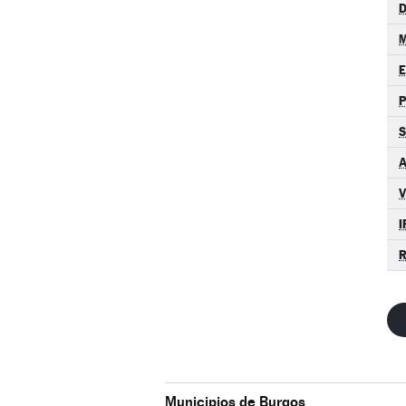
D
M
S
A
I
R
Municipios de Burgos