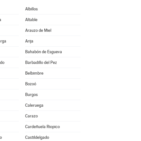
Albillos
a
Altable
Arauzo de Miel
erga
Arija
Bahabón de Esgueva
ado
Barbadillo del Pez
Belbimbre
Bozoó
Burgos
a
Caleruega
Carazo
Cardeñuela Riopico
o
Castildelgado