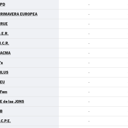
LPD
-
PRIMAVERA EUROPEA
-
RRUE
-
.E.R.
-
.C.R.
-
PACMA
-
's
-
ILUS
-
CEU
-
.Fem
-
E de las JONS
-
EB
-
.C.P.E.
-