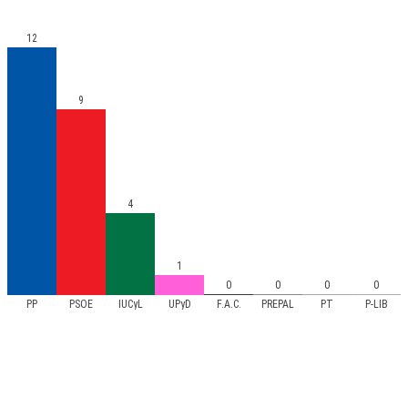
12
9
4
1
0
0
0
0
PP
PSOE
IUCyL
UPyD
F.A.C.
PREPAL
PT
P-LIB