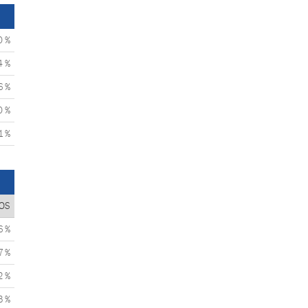
0 %
4 %
6 %
0 %
1 %
OS
6 %
7 %
2 %
3 %