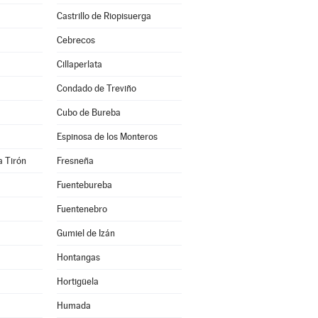
Castrillo de Riopisuerga
Cebrecos
Cillaperlata
Condado de Treviño
Cubo de Bureba
Espinosa de los Monteros
a Tirón
Fresneña
Fuentebureba
Fuentenebro
Gumiel de Izán
Hontangas
Hortigüela
Humada