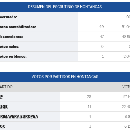
RESUMEN DEL ESCRUTINIO DE HONTANGAS
scrutado:
10
otos contabilizados:
49
51.0
bstenciones:
47
48.9
otos nulos:
0
otos en blanco:
1
2.0
VOTOS POR PARTIDOS EN HONTANGAS
ARTIDO
VOT
PP
28
57.1
PSOE
11
22.4
PRIMAVERA EUROPEA
4
8.1
VOX
3
6.1