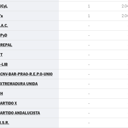
UCyL
1
2.0
's
1
2.0
.A.C.
-
UPyD
-
PREPAL
-
PT
-
-LIB
-
CNV-BAR-PRAO-R.E.P.O-UNIO
-
EXTREMADURA UNIDA
-
PH
-
ARTIDO X
-
ARTIDO ANDALUCISTA
-
.S.R.
-