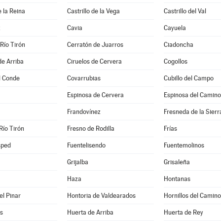
e la Reina
Castrillo de la Vega
Castrillo del Val
z
Cavia
Cayuela
Río Tirón
Cerratón de Juarros
Ciadoncha
de Arriba
Ciruelos de Cervera
Cogollos
l Conde
Covarrubias
Cubillo del Campo
Espinosa de Cervera
Espinosa del Camino
Frandovínez
Fresneda de la Sierr
Río Tirón
Fresno de Rodilla
Frías
sped
Fuentelisendo
Fuentemolinos
Grijalba
Grisaleña
Haza
Hontanas
el Pinar
Hontoria de Valdearados
Hornillos del Camino
s
Huerta de Arriba
Huerta de Rey