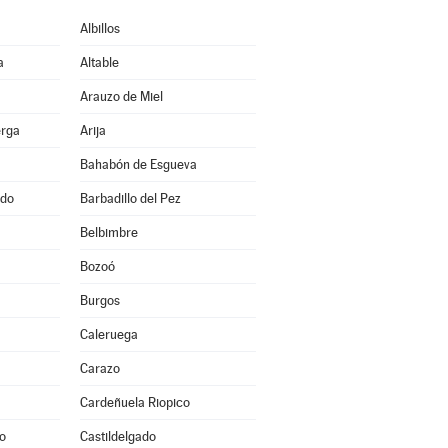
Albillos
a
Altable
Arauzo de Miel
erga
Arija
Bahabón de Esgueva
ado
Barbadillo del Pez
Belbimbre
Bozoó
Burgos
a
Caleruega
Carazo
Cardeñuela Riopico
o
Castildelgado