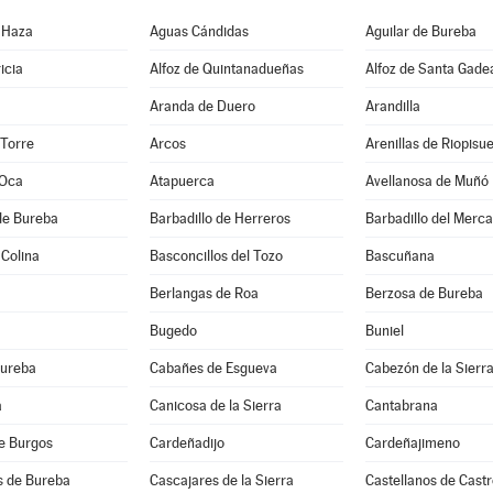
 Haza
Aguas Cándidas
Aguilar de Bureba
icia
Alfoz de Quintanadueñas
Alfoz de Santa Gade
Aranda de Duero
Arandilla
 Torre
Arcos
Arenillas de Riopisu
 Oca
Atapuerca
Avellanosa de Muñó
de Bureba
Barbadillo de Herreros
Barbadillo del Merc
 Colina
Basconcillos del Tozo
Bascuñana
Berlangas de Roa
Berzosa de Bureba
Bugedo
Buniel
Bureba
Cabañes de Esgueva
Cabezón de la Sierr
a
Canicosa de la Sierra
Cantabrana
e Burgos
Cardeñadijo
Cardeñajimeno
s de Bureba
Cascajares de la Sierra
Castellanos de Castr