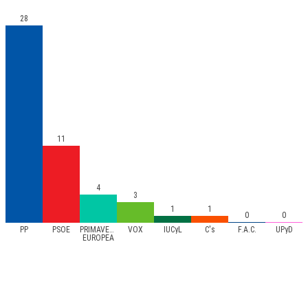
28
11
4
3
1
1
0
0
PP
PSOE
PRIMAVERA
VOX
IUCyL
C's
F.A.C.
UPyD
EUROPEA