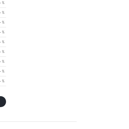
- %
- %
- %
- %
- %
- %
- %
- %
- %