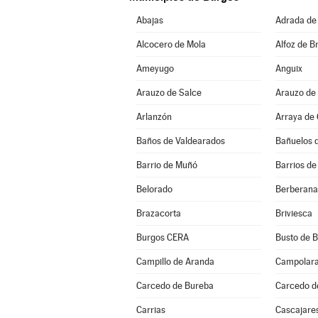
Abajas
Adrada de
Alcocero de Mola
Alfoz de Br
Ameyugo
Anguix
Arauzo de Salce
Arauzo de
Arlanzón
Arraya de
Baños de Valdearados
Bañuelos 
Barrio de Muñó
Barrios de
Belorado
Berberana
Brazacorta
Briviesca
Burgos CERA
Busto de 
Campillo de Aranda
Campolar
Carcedo de Bureba
Carcedo d
Carrias
Cascajare