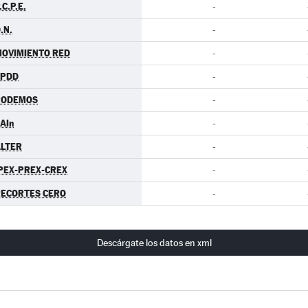
.C.P.E.
-
.N.
-
OVIMIENTO RED
-
EPDD
-
PODEMOS
-
AIn
-
LTER
-
PEX-PREX-CREX
-
ECORTES CERO
-
Descárgate los datos en xml