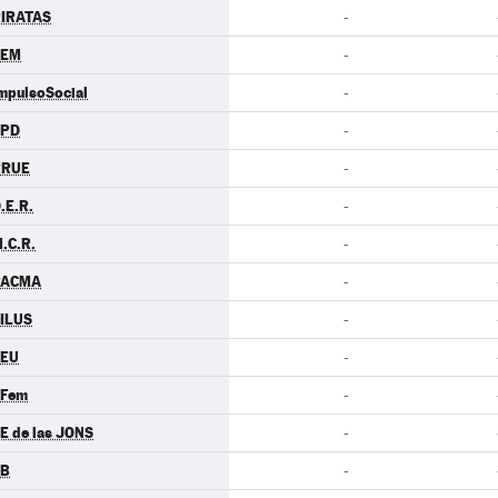
IRATAS
-
LEM
-
mpulsoSocial
-
LPD
-
RRUE
-
.E.R.
-
.C.R.
-
PACMA
-
ILUS
-
CEU
-
.Fem
-
E de las JONS
-
EB
-