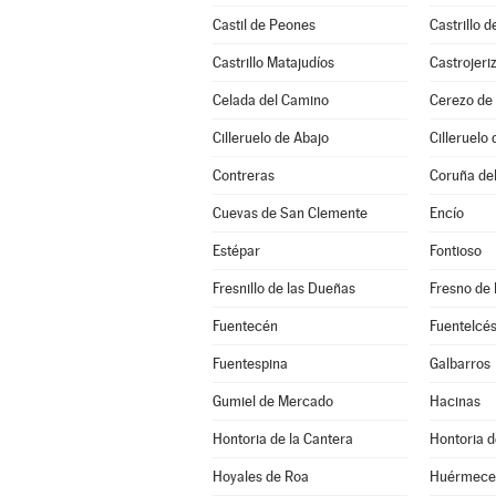
Castil de Peones
Castrillo d
Castrillo Matajudíos
Castrojeri
Celada del Camino
Cerezo de 
Cilleruelo de Abajo
Cilleruelo 
Contreras
Coruña de
Cuevas de San Clemente
Encío
Estépar
Fontioso
Fresnillo de las Dueñas
Fresno de 
Fuentecén
Fuentelcé
Fuentespina
Galbarros
Gumiel de Mercado
Hacinas
Hontoria de la Cantera
Hontoria d
Hoyales de Roa
Huérmece