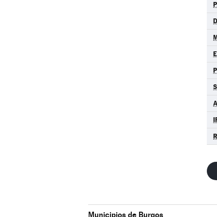
P
D
M
S
A
I
R
Municipios de Burgos