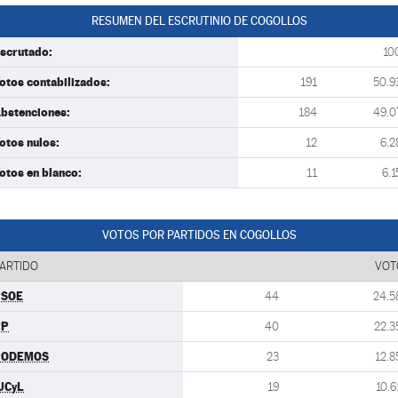
RESUMEN DEL ESCRUTINIO DE COGOLLOS
scrutado:
10
otos contabilizados:
191
50.9
bstenciones:
184
49.0
otos nulos:
12
6.2
otos en blanco:
11
6.1
VOTOS POR PARTIDOS EN COGOLLOS
ARTIDO
VOT
PSOE
44
24.5
PP
40
22.3
PODEMOS
23
12.8
UCyL
19
10.6