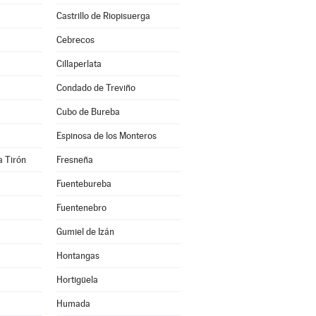
Castrillo de Riopisuerga
Cebrecos
Cillaperlata
Condado de Treviño
Cubo de Bureba
Espinosa de los Monteros
a Tirón
Fresneña
Fuentebureba
Fuentenebro
Gumiel de Izán
Hontangas
Hortigüela
Humada