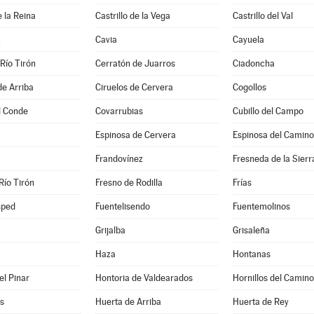
e la Reina
Castrillo de la Vega
Castrillo del Val
z
Cavia
Cayuela
Río Tirón
Cerratón de Juarros
Ciadoncha
de Arriba
Ciruelos de Cervera
Cogollos
l Conde
Covarrubias
Cubillo del Campo
Espinosa de Cervera
Espinosa del Camino
Frandovínez
Fresneda de la Sierr
Río Tirón
Fresno de Rodilla
Frías
sped
Fuentelisendo
Fuentemolinos
Grijalba
Grisaleña
Haza
Hontanas
el Pinar
Hontoria de Valdearados
Hornillos del Camino
s
Huerta de Arriba
Huerta de Rey