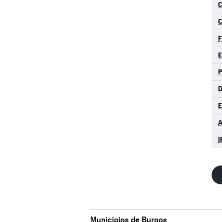
C
F
P
D
A
I
Municipios de Burgos