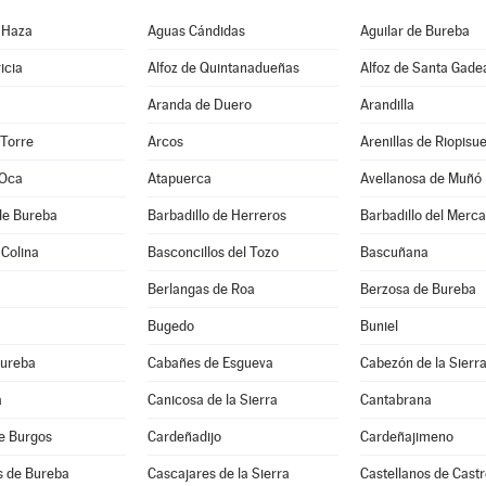
 Haza
Aguas Cándidas
Aguilar de Bureba
icia
Alfoz de Quintanadueñas
Alfoz de Santa Gade
Aranda de Duero
Arandilla
 Torre
Arcos
Arenillas de Riopisu
 Oca
Atapuerca
Avellanosa de Muñó
de Bureba
Barbadillo de Herreros
Barbadillo del Merc
 Colina
Basconcillos del Tozo
Bascuñana
Berlangas de Roa
Berzosa de Bureba
Bugedo
Buniel
Bureba
Cabañes de Esgueva
Cabezón de la Sierr
a
Canicosa de la Sierra
Cantabrana
e Burgos
Cardeñadijo
Cardeñajimeno
s de Bureba
Cascajares de la Sierra
Castellanos de Castr