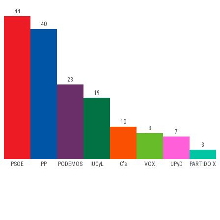
44
40
23
19
10
8
7
3
PSOE
PP
PODEMOS
IUCyL
C's
VOX
UPyD
PARTIDO X