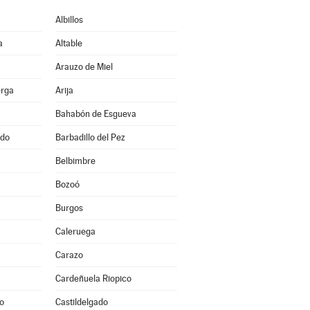
Albillos
a
Altable
Arauzo de Miel
erga
Arija
Bahabón de Esgueva
ado
Barbadillo del Pez
Belbimbre
Bozoó
Burgos
a
Caleruega
Carazo
Cardeñuela Riopico
o
Castildelgado