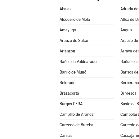
Abajas
Adrada de
Alcocero de Mola
Alfoz de Br
Ameyugo
Anguix
Arauzo de Salce
Arauzo de
Arlanzón
Arraya de
Baños de Valdearados
Bañuelos 
Barrio de Muñó
Barrios de
Belorado
Berberana
Brazacorta
Briviesca
Burgos CERA
Busto de 
Campillo de Aranda
Campolar
Carcedo de Bureba
Carcedo d
Carrias
Cascajare