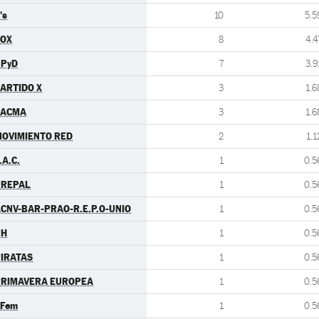
's
10
5.5
VOX
8
4.4
UPyD
7
3.9
ARTIDO X
3
1.6
PACMA
3
1.6
OVIMIENTO RED
2
1.1
.A.C.
1
0.5
PREPAL
1
0.5
CNV-BAR-PRAO-R.E.P.O-UNIO
1
0.5
PH
1
0.5
IRATAS
1
0.5
PRIMAVERA EUROPEA
1
0.5
.Fem
1
0.5