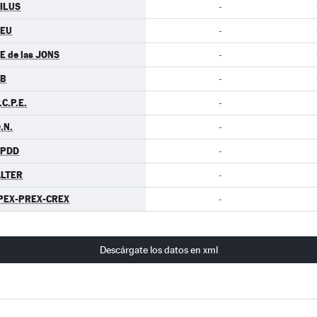
ILUS
-
CEU
-
E de las JONS
-
EB
-
.C.P.E.
-
.N.
-
EPDD
-
LTER
-
PEX-PREX-CREX
-
Descárgate los datos en xml