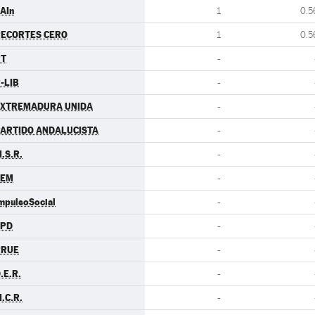
AIn
1
0.5
ECORTES CERO
1
0.5
PT
-
-LIB
-
EXTREMADURA UNIDA
-
ARTIDO ANDALUCISTA
-
.S.R.
-
LEM
-
mpulsoSocial
-
LPD
-
RRUE
-
.E.R.
-
.C.R.
-