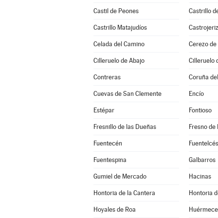
Castil de Peones
Castrillo d
Castrillo Matajudíos
Castrojeri
Celada del Camino
Cerezo de 
Cilleruelo de Abajo
Cilleruelo 
Contreras
Coruña de
Cuevas de San Clemente
Encío
Estépar
Fontioso
Fresnillo de las Dueñas
Fresno de 
Fuentecén
Fuentelcé
Fuentespina
Galbarros
Gumiel de Mercado
Hacinas
Hontoria de la Cantera
Hontoria d
Hoyales de Roa
Huérmece