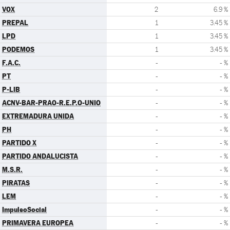
VOX
2
6.9 %
PREPAL
1
3.45 %
LPD
1
3.45 %
PODEMOS
1
3.45 %
F.A.C.
-
- %
PT
-
- %
P-LIB
-
- %
ACNV-BAR-PRAO-R.E.P.O-UNIO
-
- %
EXTREMADURA UNIDA
-
- %
PH
-
- %
PARTIDO X
-
- %
PARTIDO ANDALUCISTA
-
- %
M.S.R.
-
- %
PIRATAS
-
- %
LEM
-
- %
ImpulsoSocial
-
- %
PRIMAVERA EUROPEA
-
- %