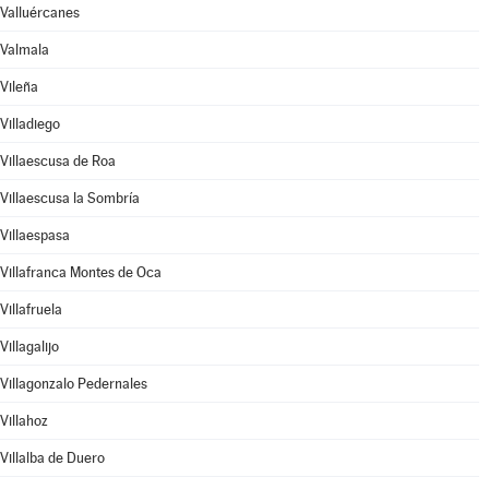
Valluércanes
Valmala
Vileña
Villadiego
Villaescusa de Roa
Villaescusa la Sombría
Villaespasa
Villafranca Montes de Oca
Villafruela
Villagalijo
Villagonzalo Pedernales
Villahoz
Villalba de Duero