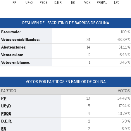
PP
UPyD
PSOE
D.E.R.
EB
VOX
PREPAL
LPD
RESUMEN DEL ESCRUTINIO DE BARRIOS DE COLINA
Escrutado:
100 %
Votos contabilizados:
31
68.89 %
Abstenciones:
14
31.11 %
Votos nulos:
2
6.45 %
Votos en blanco:
1
3.45 %
VOTOS POR PARTIDOS EN BARRIOS DE COLINA
PARTIDO
VOTOS
PP
10
34.48 %
UPyD
5
17.24 %
PSOE
4
13.79 %
D.E.R.
2
6.9 %
EB
2
6.9 %