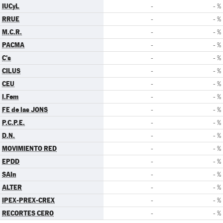
IUCyL
-
- %
RRUE
-
- %
M.C.R.
-
- %
PACMA
-
- %
C's
-
- %
CILUS
-
- %
CEU
-
- %
I.Fem
-
- %
FE de las JONS
-
- %
P.C.P.E.
-
- %
D.N.
-
- %
MOVIMIENTO RED
-
- %
EPDD
-
- %
SAIn
-
- %
ALTER
-
- %
IPEX-PREX-CREX
-
- %
RECORTES CERO
-
- %