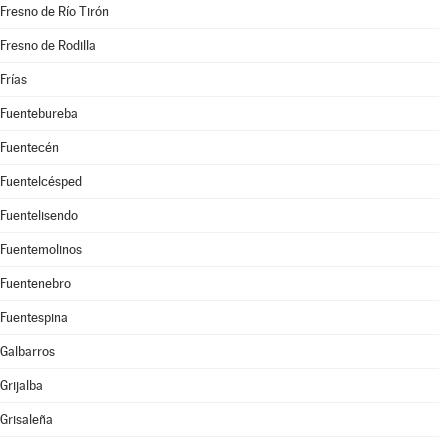
Fresno de Río Tirón
Fresno de Rodilla
Frías
Fuentebureba
Fuentecén
Fuentelcésped
Fuentelisendo
Fuentemolinos
Fuentenebro
Fuentespina
Galbarros
Grijalba
Grisaleña