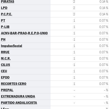
PIRATAS
2
0.14 %
LPD
2
0.14 %
P.C.P.E.
2
0.14 %
PT
1
0.07 %
P-LIB
1
0.07 %
ACNV-BAR-PRAO-R.E.P.O-UNIO
1
0.07 %
PH
1
0.07 %
ImpulsoSocial
1
0.07 %
RRUE
1
0.07 %
M.C.R.
1
0.07 %
CILUS
1
0.07 %
CEU
1
0.07 %
EPDD
1
0.07 %
RECORTES CERO
1
0.07 %
PREPAL
-
- %
EXTREMADURA UNIDA
-
- %
PARTIDO ANDALUCISTA
-
- %