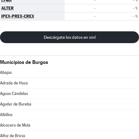
I.Fem
-
- %
ALTER
-
- %
IPEX-PREX-CREX
-
- %
Descárgate los datos en xml
Municipios de Burgos
Abajas
Adrada de Haza
Aguas Cándidas
Aguilar de Bureba
Albillos
Alcocero de Mola
Alfoz de Bricia