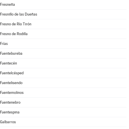
Fresneña
Fresnillo de las Dueñas
Fresno de Río Tirón
Fresno de Rodilla
Frías
Fuentebureba
Fuentecén
Fuentelcésped
Fuentelisendo
Fuentemolinos
Fuentenebro
Fuentespina
Galbarros