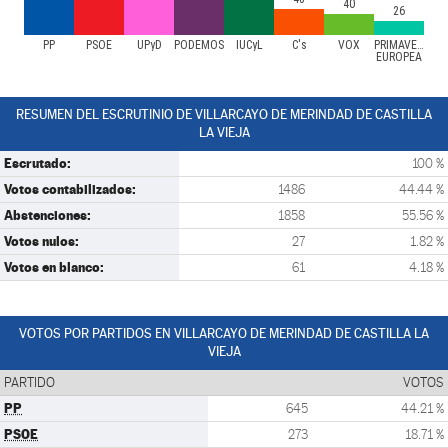
40
26
PP
PSOE
UPyD
PODEMOS
IUCyL
C's
VOX
PRIMAVERA
EUROPEA
RESUMEN DEL ESCRUTINIO DE VILLARCAYO DE MERINDAD DE CASTILLA
LA VIEJA
Escrutado:
100 %
Votos contabilizados:
1486
44.44 %
Abstenciones:
1858
55.56 %
Votos nulos:
27
1.82 %
Votos en blanco:
61
4.18 %
VOTOS POR PARTIDOS EN VILLARCAYO DE MERINDAD DE CASTILLA LA
VIEJA
PARTIDO
VOTOS
PP
645
44.21 %
PSOE
273
18.71 %