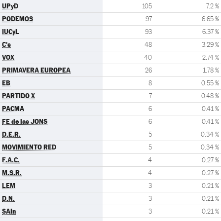
UPyD
105
7.2 %
PODEMOS
97
6.65 %
IUCyL
93
6.37 %
C's
48
3.29 %
VOX
40
2.74 %
PRIMAVERA EUROPEA
26
1.78 %
EB
8
0.55 %
PARTIDO X
7
0.48 %
PACMA
6
0.41 %
FE de las JONS
6
0.41 %
D.E.R.
5
0.34 %
MOVIMIENTO RED
5
0.34 %
F.A.C.
4
0.27 %
M.S.R.
4
0.27 %
LEM
3
0.21 %
D.N.
3
0.21 %
SAIn
3
0.21 %