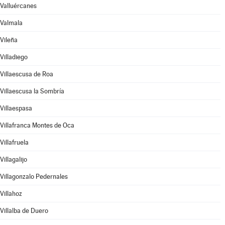
Valluércanes
Valmala
Vileña
Villadiego
Villaescusa de Roa
Villaescusa la Sombría
Villaespasa
Villafranca Montes de Oca
Villafruela
Villagalijo
Villagonzalo Pedernales
Villahoz
Villalba de Duero