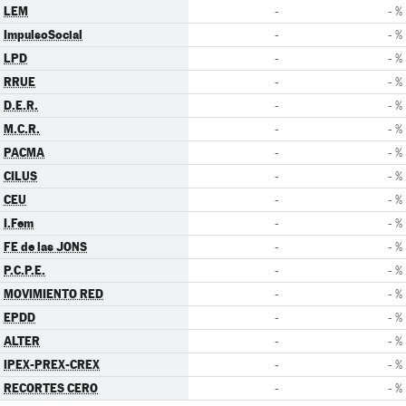
LEM
-
- %
ImpulsoSocial
-
- %
LPD
-
- %
RRUE
-
- %
D.E.R.
-
- %
M.C.R.
-
- %
PACMA
-
- %
CILUS
-
- %
CEU
-
- %
I.Fem
-
- %
FE de las JONS
-
- %
P.C.P.E.
-
- %
MOVIMIENTO RED
-
- %
EPDD
-
- %
ALTER
-
- %
IPEX-PREX-CREX
-
- %
RECORTES CERO
-
- %