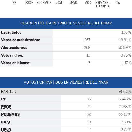
PP
PSOE
PODEMOS
IUCyL
UPyD
VOX
PRIMAVERA
C's
EUROPEA
RESUMEN DEL ESCRUTINIO DE VILVIESTRE DEL PINAR
Escrutado:
100 %
Votos contabilizados:
267
49.91 %
Abstenciones:
268
50.09 %
Votos nulos:
10
3.75 %
Votos en blanco:
3
1.17 %
VOTOS POR PARTIDOS EN VILVIESTRE DEL PINAR
PARTIDO
VOTOS
PP
86
33.46 %
PSOE
71
27.63 %
PODEMOS
58
22.57 %
IUCyL
19
7.39 %
UPyD
7
2.72 %