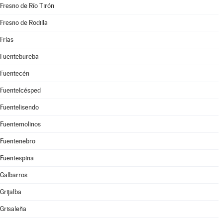
Fresno de Río Tirón
Fresno de Rodilla
Frías
Fuentebureba
Fuentecén
Fuentelcésped
Fuentelisendo
Fuentemolinos
Fuentenebro
Fuentespina
Galbarros
Grijalba
Grisaleña