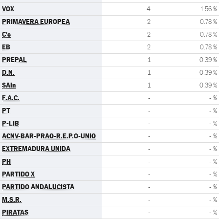
VOX
4
1.56 %
PRIMAVERA EUROPEA
2
0.78 %
C's
2
0.78 %
EB
2
0.78 %
PREPAL
1
0.39 %
D.N.
1
0.39 %
SAIn
1
0.39 %
F.A.C.
-
- %
PT
-
- %
P-LIB
-
- %
ACNV-BAR-PRAO-R.E.P.O-UNIO
-
- %
EXTREMADURA UNIDA
-
- %
PH
-
- %
PARTIDO X
-
- %
PARTIDO ANDALUCISTA
-
- %
M.S.R.
-
- %
PIRATAS
-
- %