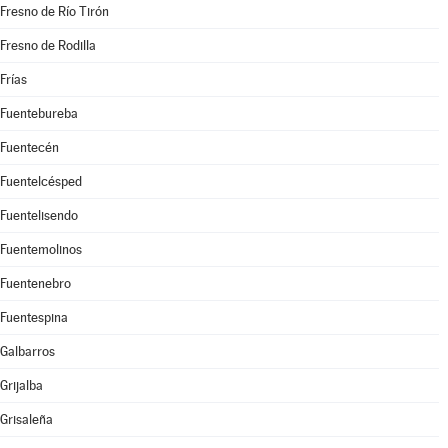
Fresno de Río Tirón
Fresno de Rodilla
Frías
Fuentebureba
Fuentecén
Fuentelcésped
Fuentelisendo
Fuentemolinos
Fuentenebro
Fuentespina
Galbarros
Grijalba
Grisaleña