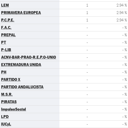
LEM
1
2.94 %
PRIMAVERA EUROPEA
1
2.94 %
P.C.P.E.
1
2.94 %
F.A.C.
-
- %
PREPAL
-
- %
PT
-
- %
P-LIB
-
- %
ACNV-BAR-PRAO-R.E.P.O-UNIO
-
- %
EXTREMADURA UNIDA
-
- %
PH
-
- %
PARTIDO X
-
- %
PARTIDO ANDALUCISTA
-
- %
M.S.R.
-
- %
PIRATAS
-
- %
ImpulsoSocial
-
- %
LPD
-
- %
IUCyL
-
- %