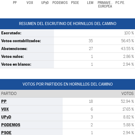
PP
VOX
UPyD
PODEMOS
PSOE
LEM
PRIMAVERA
P.C.P.E.
EUROPEA
RESUMEN DEL ESCRUTINIO DE HORNILLOS DEL CAMINO
Escrutado:
100 %
Votos contabilizados:
35
56.45 %
Abstenciones:
27
43.55 %
Votos nulos:
1
2.86 %
Votos en blanco:
1
2.94 %
VOTOS POR PARTIDOS EN HORNILLOS DEL CAMINO
PARTIDO
VOTOS
PP
18
52.94 %
VOX
6
17.65 %
UPyD
3
8.82 %
PODEMOS
2
5.88 %
PSOE
1
2.94 %