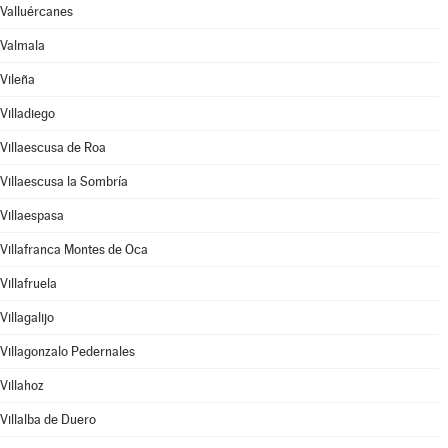
Valluércanes
Valmala
Vileña
Villadiego
Villaescusa de Roa
Villaescusa la Sombría
Villaespasa
Villafranca Montes de Oca
Villafruela
Villagalijo
Villagonzalo Pedernales
Villahoz
Villalba de Duero