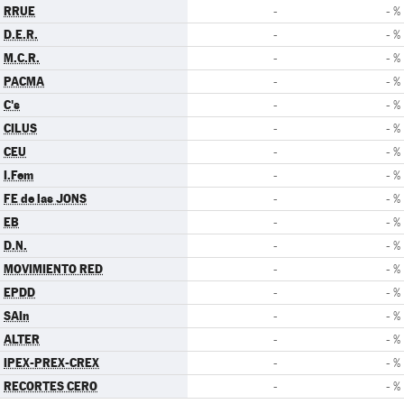
RRUE
-
- %
D.E.R.
-
- %
M.C.R.
-
- %
PACMA
-
- %
C's
-
- %
CILUS
-
- %
CEU
-
- %
I.Fem
-
- %
FE de las JONS
-
- %
EB
-
- %
D.N.
-
- %
MOVIMIENTO RED
-
- %
EPDD
-
- %
SAIn
-
- %
ALTER
-
- %
IPEX-PREX-CREX
-
- %
RECORTES CERO
-
- %