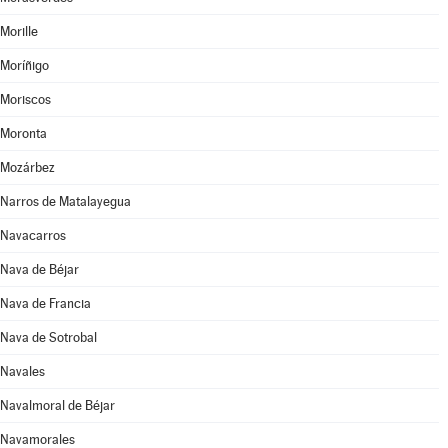
Morille
Moríñigo
Moriscos
Moronta
Mozárbez
Narros de Matalayegua
Navacarros
Nava de Béjar
Nava de Francia
Nava de Sotrobal
Navales
Navalmoral de Béjar
Navamorales