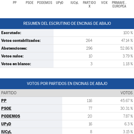
PP
PSOE
PODEMOS
UPyD
IUCyL
PARTIDO
VOX
PRIMAVERA
X
EUROPEA
RESUMEN DEL ESCRUTINIO DE ENCINAS DE ABAJO
Escrutado:
100 %
Votos contabilizados:
264
47.14 %
Abstenciones:
296
52.86 %
Votos nulos:
10
3.79 %
Votos en blanco:
3
1.18 %
VOTOS POR PARTIDOS EN ENCINAS DE ABAJO
PARTIDO
VOTOS
PP
116
45.67 %
PSOE
77
30.31 %
PODEMOS
20
7.87 %
UPyD
16
6.3 %
IUCyL
8
3.15 %