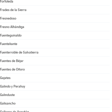
Forfoleda
Frades de la Sierra
Fresnedoso
Fresno Alhándiga
Fuenteguinaldo
Fuenteliante
Fuenterroble de Salvatierra
Fuentes de Béjar
Fuentes de Oñoro
Gajates
Galindo y Perahuy
Galinduste
Galisancho
Gallegos de Argañán