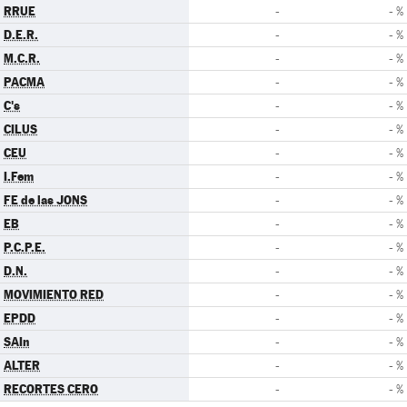
RRUE
-
- %
D.E.R.
-
- %
M.C.R.
-
- %
PACMA
-
- %
C's
-
- %
CILUS
-
- %
CEU
-
- %
I.Fem
-
- %
FE de las JONS
-
- %
EB
-
- %
P.C.P.E.
-
- %
D.N.
-
- %
MOVIMIENTO RED
-
- %
EPDD
-
- %
SAIn
-
- %
ALTER
-
- %
RECORTES CERO
-
- %