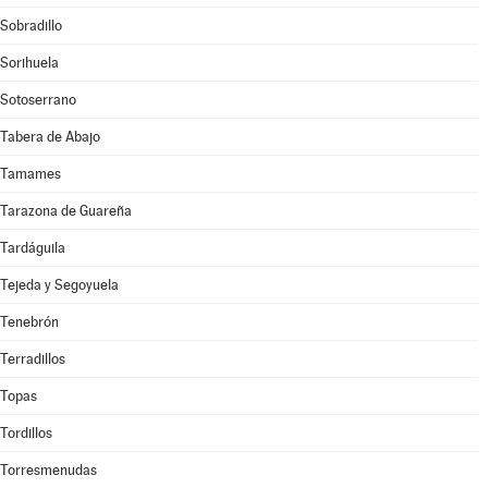
Sobradillo
Sorihuela
Sotoserrano
Tabera de Abajo
Tamames
Tarazona de Guareña
Tardáguila
Tejeda y Segoyuela
Tenebrón
Terradillos
Topas
Tordillos
Torresmenudas