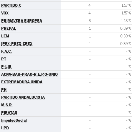
PARTIDO X
4
1.57 %
VOX
4
1.57 %
PRIMAVERA EUROPEA
3
1.18 %
PREPAL
1
0.39 %
LEM
1
0.39 %
IPEX-PREX-CREX
1
0.39 %
F.A.C.
-
- %
PT
-
- %
P-LIB
-
- %
ACNV-BAR-PRAO-R.E.P.O-UNIO
-
- %
EXTREMADURA UNIDA
-
- %
PH
-
- %
PARTIDO ANDALUCISTA
-
- %
M.S.R.
-
- %
PIRATAS
-
- %
ImpulsoSocial
-
- %
LPD
-
- %