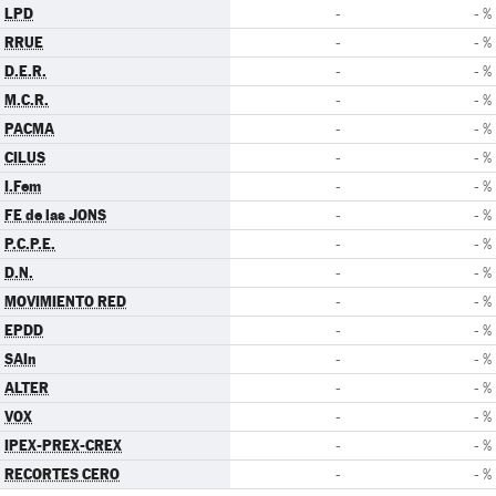
LPD
-
- %
RRUE
-
- %
D.E.R.
-
- %
M.C.R.
-
- %
PACMA
-
- %
CILUS
-
- %
I.Fem
-
- %
FE de las JONS
-
- %
P.C.P.E.
-
- %
D.N.
-
- %
MOVIMIENTO RED
-
- %
EPDD
-
- %
SAIn
-
- %
ALTER
-
- %
VOX
-
- %
IPEX-PREX-CREX
-
- %
RECORTES CERO
-
- %