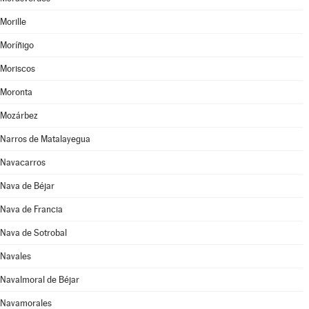
Morille
Moríñigo
Moriscos
Moronta
Mozárbez
Narros de Matalayegua
Navacarros
Nava de Béjar
Nava de Francia
Nava de Sotrobal
Navales
Navalmoral de Béjar
Navamorales