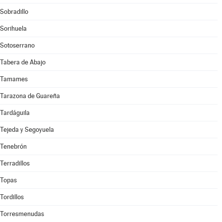
Sobradillo
Sorihuela
Sotoserrano
Tabera de Abajo
Tamames
Tarazona de Guareña
Tardáguila
Tejeda y Segoyuela
Tenebrón
Terradillos
Topas
Tordillos
Torresmenudas