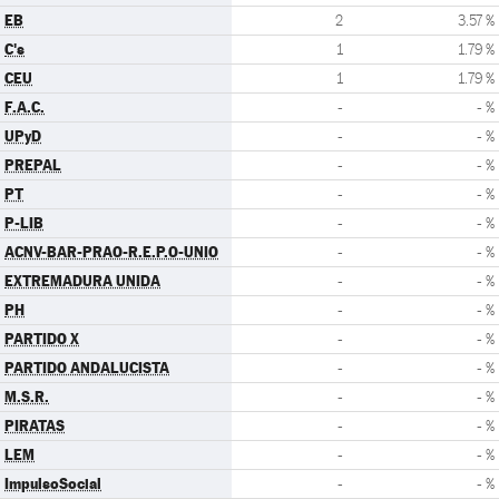
EB
2
3.57 %
C's
1
1.79 %
CEU
1
1.79 %
F.A.C.
-
- %
UPyD
-
- %
PREPAL
-
- %
PT
-
- %
P-LIB
-
- %
ACNV-BAR-PRAO-R.E.P.O-UNIO
-
- %
EXTREMADURA UNIDA
-
- %
PH
-
- %
PARTIDO X
-
- %
PARTIDO ANDALUCISTA
-
- %
M.S.R.
-
- %
PIRATAS
-
- %
LEM
-
- %
ImpulsoSocial
-
- %