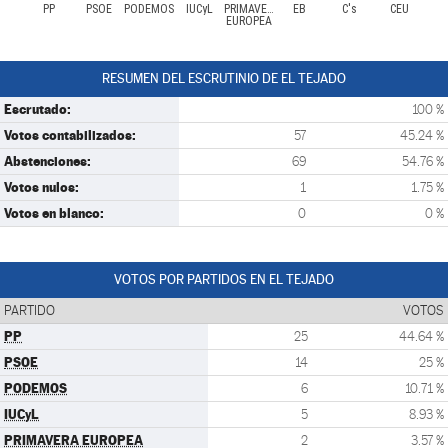
PP
PSOE
PODEMOS
IUCyL
PRIMAVERA
EB
C's
CEU
EUROPEA
RESUMEN DEL ESCRUTINIO DE EL TEJADO
Escrutado:
100 %
Votos contabilizados:
57
45.24 %
Abstenciones:
69
54.76 %
Votos nulos:
1
1.75 %
Votos en blanco:
0
0 %
VOTOS POR PARTIDOS EN EL TEJADO
PARTIDO
VOTOS
PP
25
44.64 %
PSOE
14
25 %
PODEMOS
6
10.71 %
IUCyL
5
8.93 %
PRIMAVERA EUROPEA
2
3.57 %