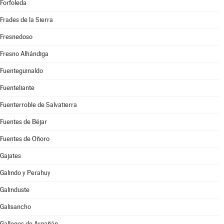
Forfoleda
Frades de la Sierra
Fresnedoso
Fresno Alhándiga
Fuenteguinaldo
Fuenteliante
Fuenterroble de Salvatierra
Fuentes de Béjar
Fuentes de Oñoro
Gajates
Galindo y Perahuy
Galinduste
Galisancho
Gallegos de Argañán