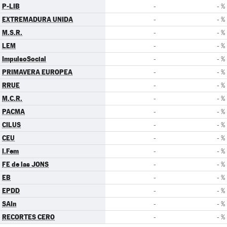
P-LIB
-
- %
EXTREMADURA UNIDA
-
- %
M.S.R.
-
- %
LEM
-
- %
ImpulsoSocial
-
- %
PRIMAVERA EUROPEA
-
- %
RRUE
-
- %
M.C.R.
-
- %
PACMA
-
- %
CILUS
-
- %
CEU
-
- %
I.Fem
-
- %
FE de las JONS
-
- %
EB
-
- %
EPDD
-
- %
SAIn
-
- %
RECORTES CERO
-
- %