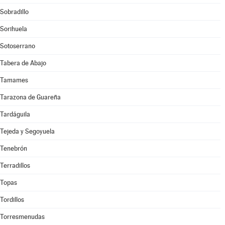
Sobradillo
Sorihuela
Sotoserrano
Tabera de Abajo
Tamames
Tarazona de Guareña
Tardáguila
Tejeda y Segoyuela
Tenebrón
Terradillos
Topas
Tordillos
Torresmenudas