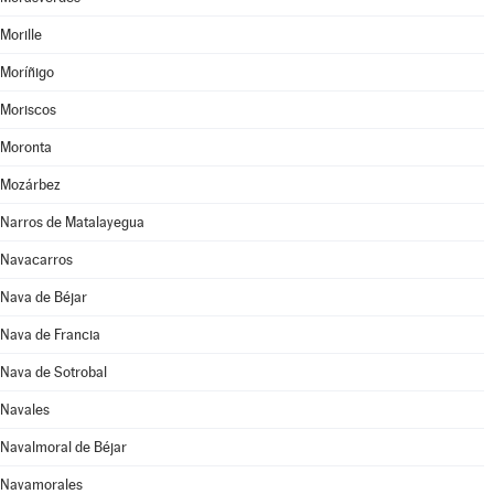
Morille
Moríñigo
Moriscos
Moronta
Mozárbez
Narros de Matalayegua
Navacarros
Nava de Béjar
Nava de Francia
Nava de Sotrobal
Navales
Navalmoral de Béjar
Navamorales