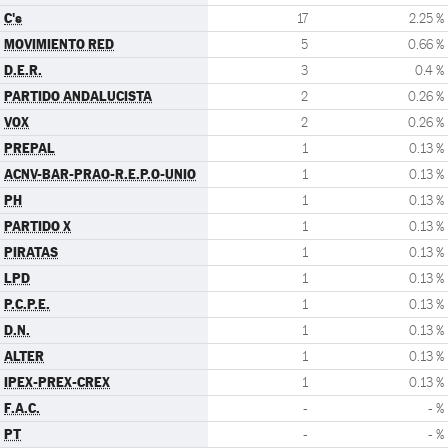
C's
17
2.25 %
MOVIMIENTO RED
5
0.66 %
D.E.R.
3
0.4 %
PARTIDO ANDALUCISTA
2
0.26 %
VOX
2
0.26 %
PREPAL
1
0.13 %
ACNV-BAR-PRAO-R.E.P.O-UNIO
1
0.13 %
PH
1
0.13 %
PARTIDO X
1
0.13 %
PIRATAS
1
0.13 %
LPD
1
0.13 %
P.C.P.E.
1
0.13 %
D.N.
1
0.13 %
ALTER
1
0.13 %
IPEX-PREX-CREX
1
0.13 %
F.A.C.
-
- %
PT
-
- %