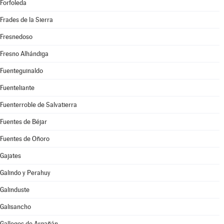
Forfoleda
Frades de la Sierra
Fresnedoso
Fresno Alhándiga
Fuenteguinaldo
Fuenteliante
Fuenterroble de Salvatierra
Fuentes de Béjar
Fuentes de Oñoro
Gajates
Galindo y Perahuy
Galinduste
Galisancho
Gallegos de Argañán