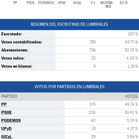
PP
PSOE
PODEMOS
UPyD
IUCyL
C's
MOVIMIENTO
D.E.R.
RED
RESUMEN DEL ESCRUTINIO DE LUMBRALES
Escrutado:
100 %
Votos contabilizados:
788
49.75 %
Abstenciones:
796
50.25 %
Votos nulos:
32
4.06 %
Votos en blanco:
9
1.19 %
VOTOS POR PARTIDOS EN LUMBRALES
PARTIDO
VOTOS
PP
376
49.74 %
PSOE
230
30.42 %
PODEMOS
40
5.29 %
UPyD
33
4.37 %
IUCyL
29
3.84 %