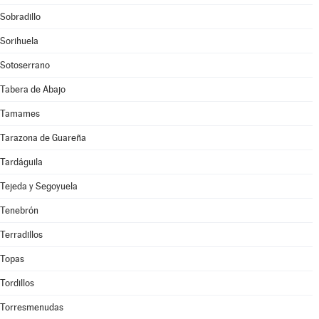
Sobradillo
Sorihuela
Sotoserrano
Tabera de Abajo
Tamames
Tarazona de Guareña
Tardáguila
Tejeda y Segoyuela
Tenebrón
Terradillos
Topas
Tordillos
Torresmenudas