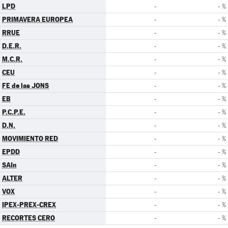
LPD
-
- %
PRIMAVERA EUROPEA
-
- %
RRUE
-
- %
D.E.R.
-
- %
M.C.R.
-
- %
CEU
-
- %
FE de las JONS
-
- %
EB
-
- %
P.C.P.E.
-
- %
D.N.
-
- %
MOVIMIENTO RED
-
- %
EPDD
-
- %
SAIn
-
- %
ALTER
-
- %
VOX
-
- %
IPEX-PREX-CREX
-
- %
RECORTES CERO
-
- %