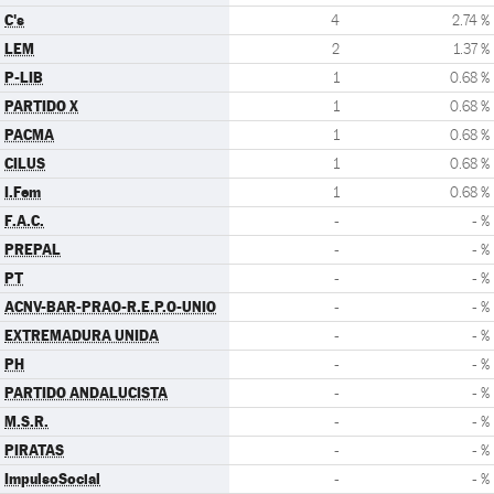
C's
4
2.74 %
LEM
2
1.37 %
P-LIB
1
0.68 %
PARTIDO X
1
0.68 %
PACMA
1
0.68 %
CILUS
1
0.68 %
I.Fem
1
0.68 %
F.A.C.
-
- %
PREPAL
-
- %
PT
-
- %
ACNV-BAR-PRAO-R.E.P.O-UNIO
-
- %
EXTREMADURA UNIDA
-
- %
PH
-
- %
PARTIDO ANDALUCISTA
-
- %
M.S.R.
-
- %
PIRATAS
-
- %
ImpulsoSocial
-
- %