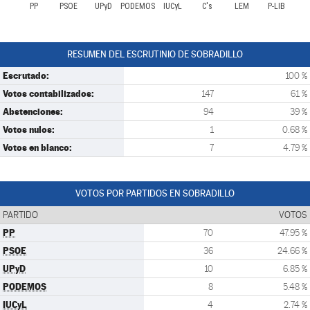
PP
PSOE
UPyD
PODEMOS
IUCyL
C's
LEM
P-LIB
RESUMEN DEL ESCRUTINIO DE SOBRADILLO
Escrutado:
100 %
Votos contabilizados:
147
61 %
Abstenciones:
94
39 %
Votos nulos:
1
0.68 %
Votos en blanco:
7
4.79 %
VOTOS POR PARTIDOS EN SOBRADILLO
PARTIDO
VOTOS
PP
70
47.95 %
PSOE
36
24.66 %
UPyD
10
6.85 %
PODEMOS
8
5.48 %
IUCyL
4
2.74 %