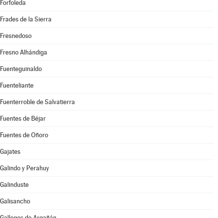
Forfoleda
Frades de la Sierra
Fresnedoso
Fresno Alhándiga
Fuenteguinaldo
Fuenteliante
Fuenterroble de Salvatierra
Fuentes de Béjar
Fuentes de Oñoro
Gajates
Galindo y Perahuy
Galinduste
Galisancho
Gallegos de Argañán