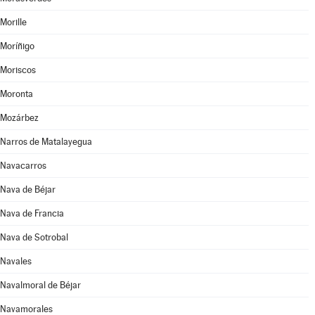
Morille
Moríñigo
Moriscos
Moronta
Mozárbez
Narros de Matalayegua
Navacarros
Nava de Béjar
Nava de Francia
Nava de Sotrobal
Navales
Navalmoral de Béjar
Navamorales