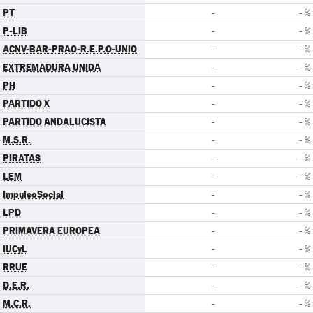
PT
-
- %
P-LIB
-
- %
ACNV-BAR-PRAO-R.E.P.O-UNIO
-
- %
EXTREMADURA UNIDA
-
- %
PH
-
- %
PARTIDO X
-
- %
PARTIDO ANDALUCISTA
-
- %
M.S.R.
-
- %
PIRATAS
-
- %
LEM
-
- %
ImpulsoSocial
-
- %
LPD
-
- %
PRIMAVERA EUROPEA
-
- %
IUCyL
-
- %
RRUE
-
- %
D.E.R.
-
- %
M.C.R.
-
- %