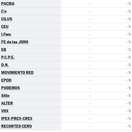
PACMA
-
- %
C's
-
- %
CILUS
-
- %
CEU
-
- %
I.Fem
-
- %
FE de las JONS
-
- %
EB
-
- %
P.C.P.E.
-
- %
D.N.
-
- %
MOVIMIENTO RED
-
- %
EPDD
-
- %
PODEMOS
-
- %
SAIn
-
- %
ALTER
-
- %
VOX
-
- %
IPEX-PREX-CREX
-
- %
RECORTES CERO
-
- %