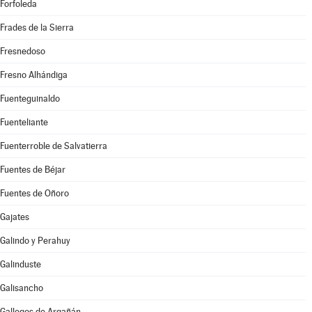
Forfoleda
Frades de la Sierra
Fresnedoso
Fresno Alhándiga
Fuenteguinaldo
Fuenteliante
Fuenterroble de Salvatierra
Fuentes de Béjar
Fuentes de Oñoro
Gajates
Galindo y Perahuy
Galinduste
Galisancho
Gallegos de Argañán