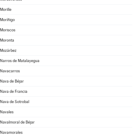
Morille
Moríñigo
Moriscos
Moronta
Mozárbez
Narros de Matalayegua
Navacarros
Nava de Béjar
Nava de Francia
Nava de Sotrobal
Navales
Navalmoral de Béjar
Navamorales