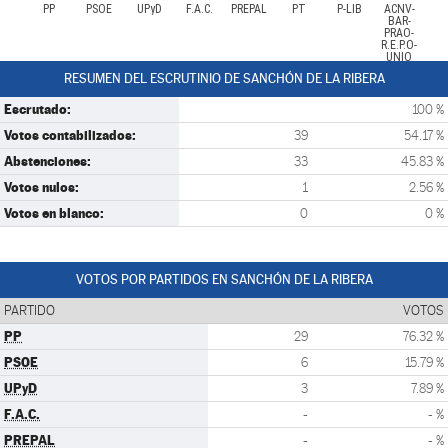
PP
PSOE
UPyD
F.A.C.
PREPAL
PT
P-LIB
ACNV-
BAR-
PRAO-
R.E.P.O-
UNIO
RESUMEN DEL ESCRUTINIO DE SANCHÓN DE LA RIBERA
Escrutado:
100 %
Votos contabilizados:
39
54.17 %
Abstenciones:
33
45.83 %
Votos nulos:
1
2.56 %
Votos en blanco:
0
0 %
VOTOS POR PARTIDOS EN SANCHÓN DE LA RIBERA
PARTIDO
VOTOS
PP
29
76.32 %
PSOE
6
15.79 %
UPyD
3
7.89 %
F.A.C.
-
- %
PREPAL
-
- %