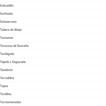
Sobradillo
Sorihuela
Sotoserrano
Tabera de Abajo
Tamames
Tarazona de Guareña
Tardáguila
Tejeda y Segoyuela
Tenebrón
Terradillos
Topas
Tordillos
Torresmenudas